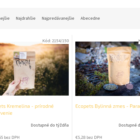
nejšie
Najdrahšie
Najpredávanejšie
Abecedne
Kód:
2154/150
ts Kremelina - prírodné
Ecopets Bylinná zmes - Para
venie
Dostupné do týždňa
Dostupné d
65 bez DPH
€5,28 bez DPH