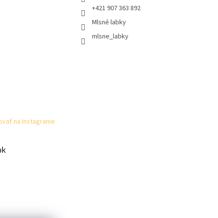
+421 907 363 892
Mlsné labky
mlsne_labky
ovať na Instagrame
ok