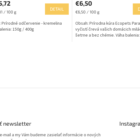
5,72
€6,50
DETAIL
ková
Jednotková
81 / 100 g
€6,50 / 100 g
cena:
 Prírodné odčervenie - kremelina
Obsah: Prírodna kúra Ecopets Para
alenia: 150g / 400g
vyčistí črevá vašich domácich milá
šetrne a bez chémie. Váha balenia
O
v
l
á
d
a
c
i
e
p
r
v
k
ť newsletter
Instagr
y
v
 e-mail a my Vám budeme zasielať informácie o nových
ý