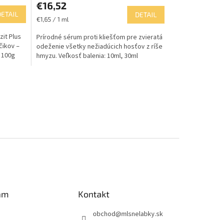
€16,52
DETAIL
DETAIL
Jednotková
€1,65 / 1 ml
cena:
zit Plus
Prírodné sérum proti kliešťom pre zvieratá
čikov –
odeženie všetky nežiadúcich hosťov z ríše
: 100g
hmyzu. Veľkosť balenia: 10ml, 30ml
am
Kontakt
obchod
@
mlsnelabky.sk