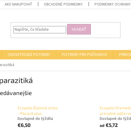
AKO NAKUPOVAŤ
OBCHODNÉ PODMIENKY
PODMIENKY OCHRANY
HĽADAŤ
CHOVATEĽSKÉ POTREBY
POTREBY PRE PSÍČKAROV
PRÍRO
arazitiká
parazitiká
edávanejšie
Ecopets Bylinná zmes
Ecopets Kremeli
- Parazit plus
prírodné odčerv
Dostupné do týždňa
Dostupné do týž
€6,50
€5,72
od