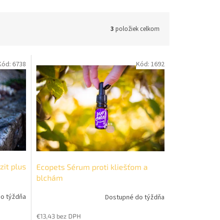
3
položiek celkom
Kód:
6738
Kód:
1692
zit plus
Ecopets Sérum proti kliešťom a
blchám
o týždňa
Dostupné do týždňa
€13,43 bez DPH