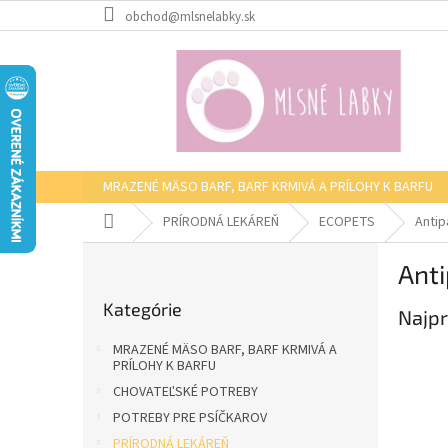
Prejsť
obchod@mlsnelabky.sk
na
obsah
MRAZENÉ MÄSO BARF, BARF KRMIVÁ A PRÍLOHY K BARFU
Domov
PRÍRODNÁ LEKÁREŇ
ECOPETS
Antip
B
Anti
o
Preskočiť
č
Kategórie
kategórie
Najpr
n
ý
MRAZENÉ MÄSO BARF, BARF KRMIVÁ A
p
PRÍLOHY K BARFU
a
CHOVATEĽSKÉ POTREBY
n
POTREBY PRE PSÍČKAROV
e
PRÍRODNÁ LEKÁREŇ