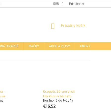
 OSOBNÝCH ÚDAJOV
OTVÁRACIE HODINY KAMENNEJ PREDAJNE
EUR
Prihlásenie
NÁKUPNÝ
Prázdny košík
KOŠÍK
DNÁ LEKÁREŇ
MAČKY
AKCIE A ZĽAVY
KNIHY O BARFE
na -
Ecopets Sérum proti
enie
kliešťom a blchám
dňa
Dostupné do týždňa
€16,52