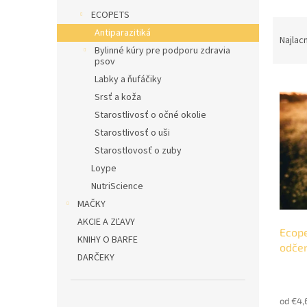
l
ECOPETS
R
Antiparazitiká
a
Najlac
Bylinné kúry pre podporu zdravia
d
psov
e
Labky a ňufáčiky
V
n
Srsť a koža
ý
i
p
e
Starostlivosť o očné okolie
i
p
Starostlivosť o uši
s
r
Starostlovosť o zuby
p
o
Loype
r
d
NutriScience
o
u
d
k
MAČKY
u
t
AKCIE A ZĽAVY
Ecope
k
o
KNIHY O BARFE
odčer
t
v
DARČEKY
o
v
od €4,