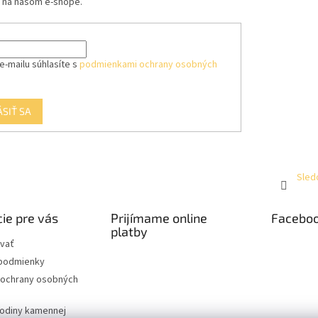
 na našom e-shope.
p
i
s
u
e-mailu súhlasíte s
podmienkami ochrany osobných
ÁSIŤ SA
Sled
ie pre vás
Prijímame online
Facebo
platby
vať
podmienky
ochrany osobných
hodiny kamennej