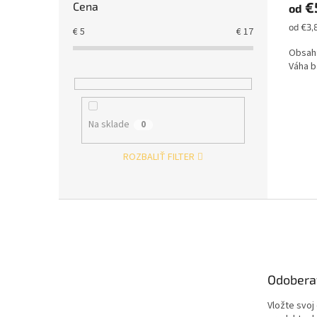
€
Cena
od
Jednot
od €3,
€
5
€
17
cena:
Obsah:
Váha b
Na sklade
0
ROZBALIŤ FILTER
Z
á
p
ä
t
Odobera
i
e
Vložte svoj