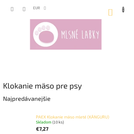
Prejsť
na
EUR
NÁKUP
obsah
KOŠÍK
Klokanie mäso pre psy
Najpredávanejšie
PAEX Klokanie mäso mleté (KÄNGURU)
Skladom
(10 ks)
€7,27