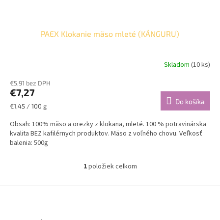
o
v
PAEX Klokanie mäso mleté (KÄNGURU)
Skladom
(10 ks)
€5,91 bez DPH
€7,27
Do košíka
Jednotková
€1,45 / 100 g
cena:
Obsah: 100% mäso a orezky z klokana, mleté. 100 % potravinárska
kvalita BEZ kafilérnych produktov. Mäso z voľného chovu. Veľkosť
balenia: 500g
1
položiek celkom
O
v
l
Z
á
á
d
p
a