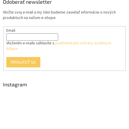
ä
Odoberať newsletter
c
t
i
Vložte svoj e-mail a my Vám budeme zasielať informácie o nových
i
e
produktoch na našom e-shope.
p
e
r
Email
v
k
y
Vložením e-mailu súhlasíte s
podmienkami ochrany osobných
v
údajov
ý
p
PRIHLÁSIŤ SA
i
s
u
Instagram