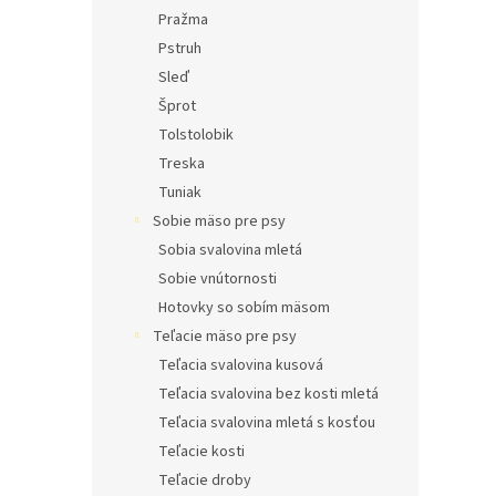
Pražma
Pstruh
Sleď
Šprot
Tolstolobik
Treska
Tuniak
Sobie mäso pre psy
Sobia svalovina mletá
Sobie vnútornosti
Hotovky so sobím mäsom
Teľacie mäso pre psy
Teľacia svalovina kusová
Teľacia svalovina bez kosti mletá
Teľacia svalovina mletá s kosťou
Teľacie kosti
Teľacie droby