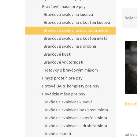
l
Bravčové mäso pre psy
R
Bravčová svalovina kusová
a
Najlac
Bravčová svalovina s kosťou kusová
d
e
Bravčová svalovina bez kosti mletá
V
n
Bravčová svalovina s kosťou mletá
ý
i
Bravčová svalovina s drobmi
p
e
Bravčové kosti
i
p
Bravčové vnútornosti
s
r
Hotovky s bravčovým mäsom
p
o
r
d
Hmyzí proteín pre psy
o
u
Hotové BARF komplety pre psy
d
k
Hovädzie mäso pre psy
u
t
Hovädzia svalovina kusová
Bravč
k
o
Hovädzia svalovina bez kosti mletá
t
v
o
Hovädzia svalovina s kosťou mletá
Priem
v
Hovädzia svalovina s drobmi mletá
hodno
Hovädzie kosti
od €3,
produ