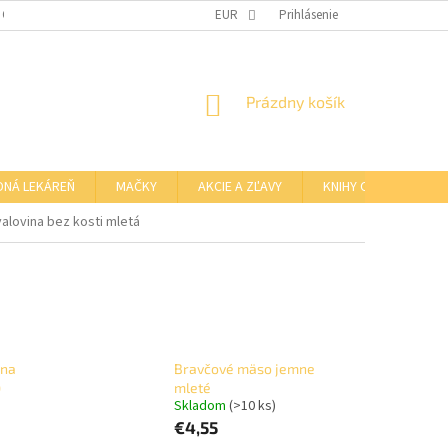
 OSOBNÝCH ÚDAJOV
OTVÁRACIE HODINY KAMENNEJ PREDAJNE
EUR
Prihlásenie
NÁKUPNÝ
Prázdny košík
KOŠÍK
DNÁ LEKÁREŇ
MAČKY
AKCIE A ZĽAVY
KNIHY O BARFE
alovina bez kosti mletá
ina
Bravčové mäso jemne
)
mleté
Skladom
(>10 ks)
€4,55