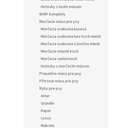
Hotovky s losím mäsom
BARF komplety
Morčacie mäso pre psy
Morčacia svalovina kusová
Morčacia svalovina bez kosti mletá
Morčacia svalovina s kosťou mletá
Morčacie mäsité kosti
Morčacie vnútornosti
Hotovky s morčacím mäsom
Prepeličie mäso pre psy
Pštrosie mäso pre psy
Ryby pre psy
Amur
Grundle
Kapor
Losos
Makrela