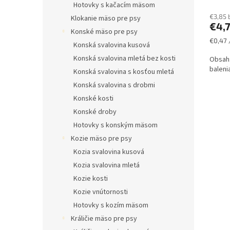
Hotovky s kačacím mäsom
€3,85 
Klokanie mäso pre psy
€4,
Konské mäso pre psy
Jednot
€0,47 
Konská svalovina kusová
cena:
Konská svalovina mletá bez kosti
Obsah:
baleni
Konská svalovina s kosťou mletá
Konská svalovina s drobmi
Konské kosti
Konské droby
Hotovky s konským mäsom
Kozie mäso pre psy
Kozia svalovina kusová
Kozia svalovina mletá
Kozie kosti
Kozie vnútornosti
Hotovky s kozím mäsom
Králičie mäso pre psy