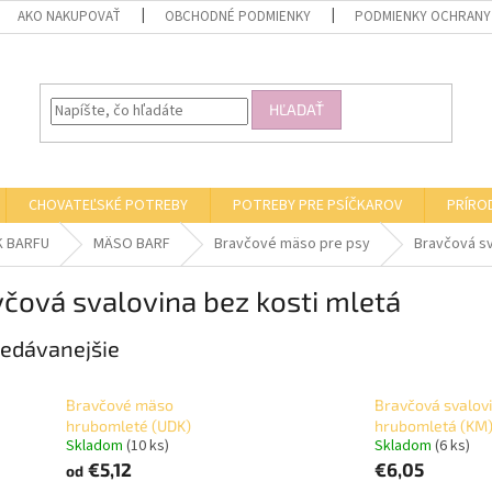
AKO NAKUPOVAŤ
OBCHODNÉ PODMIENKY
PODMIENKY OCHRANY
HĽADAŤ
CHOVATEĽSKÉ POTREBY
POTREBY PRE PSÍČKAROV
PRÍRO
K BARFU
MÄSO BARF
Bravčové mäso pre psy
Bravčová sv
čová svalovina bez kosti mletá
edávanejšie
Bravčové mäso
Bravčová svalov
hrubomleté (UDK)
hrubomletá (KM
Skladom
(10 ks)
Skladom
(6 ks)
€5,12
€6,05
od