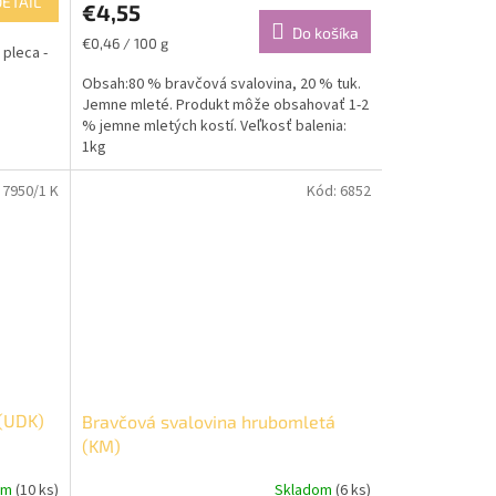
DETAIL
€4,55
Do košíka
Jednotková
€0,46 / 100 g
pleca -
cena:
Obsah:80 % bravčová svalovina, 20 % tuk.
Jemne mleté. Produkt môže obsahovať 1-2
% jemne mletých kostí. Veľkosť balenia:
1kg
:
7950/1 K
Kód:
6852
(UDK)
Bravčová svalovina hrubomletá
(KM)
om
(10 ks)
Skladom
(6 ks)