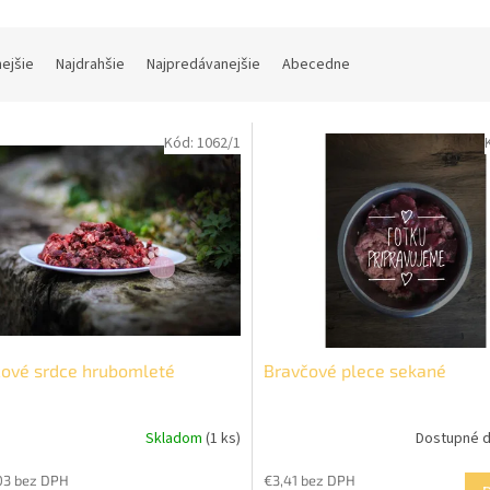
nejšie
Najdrahšie
Najpredávanejšie
Abecedne
Kód:
1062/1
ové srdce hrubomleté
Bravčové plece sekané
Skladom
(1 ks)
Dostupné d
erné
tenie
03 bez DPH
€3,41 bez DPH
ktu