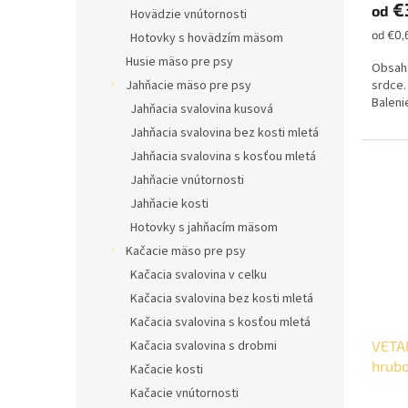
€
od
je
Hovädzie vnútornosti
5,0
Jednot
od €0,
Hotovky s hovädzím mäsom
z
cena:
Husie mäso pre psy
5
Obsah:
hviezd
srdce.
Jahňacie mäso pre psy
Baleni
Jahňacia svalovina kusová
Jahňacia svalovina bez kosti mletá
Jahňacia svalovina s kosťou mletá
Jahňacie vnútornosti
Jahňacie kosti
Hotovky s jahňacím mäsom
Kačacie mäso pre psy
Kačacia svalovina v celku
Kačacia svalovina bez kosti mletá
Kačacia svalovina s kosťou mletá
Kačacia svalovina s drobmi
VETA
hrub
Kačacie kosti
Kačacie vnútornosti