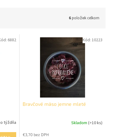
6
položiek celkom
Kód:
6882
Kód:
10223
Bravčové mäso jemne mleté
o týždňa
Skladom
(>10 ks)
€3,70 bez DPH