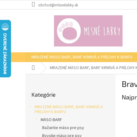
Prejsť
obchod@mlsnelabky.sk
na
obsah
MRAZENÉ MÄSO BARF, BARF KRMIVÁ A PRÍLOHY K BARFU
Domov
MRAZENÉ MÄSO BARF, BARF KRMIVÁ A PRÍLOHY 
B
Brav
o
Preskočiť
č
Kategórie
kategórie
Najpr
n
ý
MRAZENÉ MÄSO BARF, BARF KRMIVÁ A
p
PRÍLOHY K BARFU
a
MÄSO BARF
n
Bažantie mäso pre psy
e
Byvolie mäso pre psy