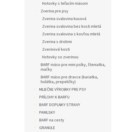
Hotovky s teľacím mäsom
Zverina pre psy
Zverina svalovina kusová
Zverina svalovina bez kosti mletá
Zverina svalovina s kosťou mletá
Zverina s drobmi
Zverinové kosti
Hotovky so zverinou
BARF mäso pre mini psíky, šteniatka,
mačky
BARF mäso pre dravce (kuriatka,
holátka, prepeličky)
MLIEČNE VÝROBKY PRE PSY
PRÍLOHY K BARFU
BARF DOPLNKY STRAVY
PAMLSKY
BARF na cesty
GRANULE