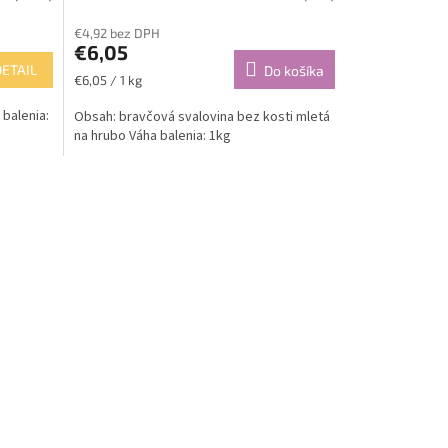
€4,92 bez DPH
€6,05
DETAIL
Do košíka
Jednotková
€6,05 / 1 kg
cena:
balenia:
Obsah: bravčová svalovina bez kosti mletá
na hrubo Váha balenia: 1kg