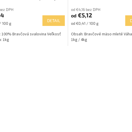
bez DPH
od €4,16 bez DPH
74
€5,12
od
DETAIL
ková
Jednotková
/ 100 g
od €0,41 / 100 g
cena:
 100% Bravčová svalovina Veľkosť
Obsah: Bravčové mäso mleté Váha 
a: 1kg
1kg / 4kg
O
v
l
á
d
a
c
i
e
p
r
v
k
y