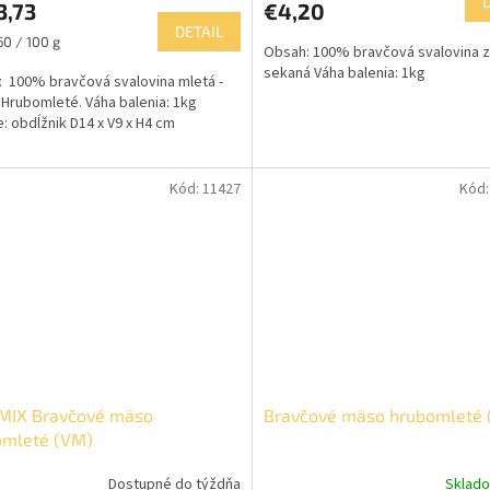
3,73
€4,20
DETAIL
ková
60 / 100 g
Obsah: 100% bravčová svalovina z 
sekaná Váha balenia: 1kg
 100% bravčová svalovina mletá -
ičiek.
 Hrubomleté. Váha balenia: 1kg
e: obdĺžnik D14 x V9 x H4 cm
Kód:
11427
Kód
MIX Bravčové mäso
Bravčové mäso hrubomleté 
omleté (VM)
Dostupné do týždňa
Sklad