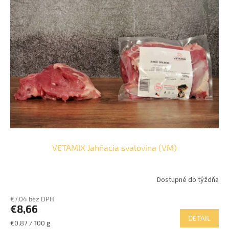
p
o
i
d
s
u
p
k
r
t
o
o
d
v
u
k
t
o
v
VETAMIX Jahňacia svalovina (VM)
Dostupné do týždňa
€7,04 bez DPH
€8,66
DETAIL
Jednotková
€0,87 / 100 g