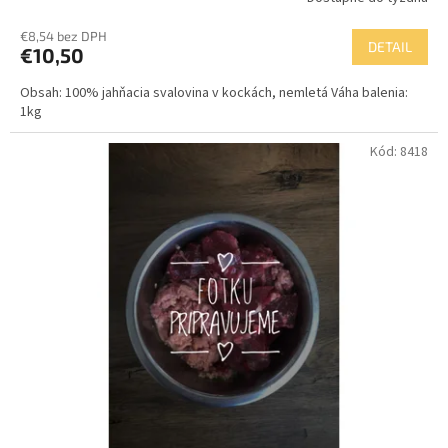
€8,54 bez DPH
DETAIL
€10,50
Obsah: 100% jahňacia svalovina v kockách, nemletá Váha balenia:
1kg
Kód:
8418