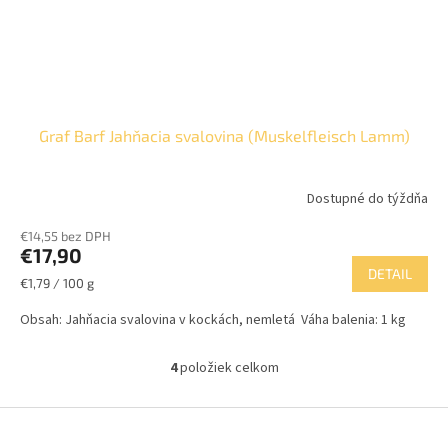
Graf Barf Jahňacia svalovina (Muskelfleisch Lamm)
Dostupné do týždňa
€14,55 bez DPH
€17,90
DETAIL
Jednotková
€1,79 / 100 g
cena:
Obsah: Jahňacia svalovina v kockách, nemletá Váha balenia: 1 kg
4
položiek celkom
O
v
l
Z
á
á