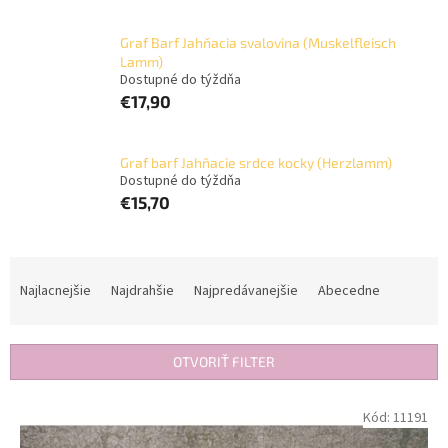
Graf Barf Jahňacia svalovina (Muskelfleisch
Lamm)
Dostupné do týždňa
€17,90
Graf barf Jahňacie srdce kocky (Herzlamm)
Dostupné do týždňa
€15,70
R
a
Najlacnejšie
Najdrahšie
Najpredávanejšie
Abecedne
d
e
n
OTVORIŤ FILTER
i
e
V
Kód:
11191
p
ý
r