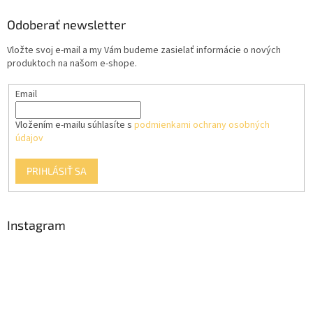
d
p
a
ä
Odoberať newsletter
c
t
i
Vložte svoj e-mail a my Vám budeme zasielať informácie o nových
i
e
produktoch na našom e-shope.
p
e
r
Email
v
k
y
Vložením e-mailu súhlasíte s
podmienkami ochrany osobných
v
údajov
ý
p
PRIHLÁSIŤ SA
i
s
u
Instagram