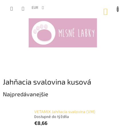
Prejsť
na
EUR
NÁKUP
obsah
KOŠÍK
Jahňacia svalovina kusová
Najpredávanejšie
VETAMIX Jahňacia svalovina (VM)
Dostupné do týždňa
€8,66