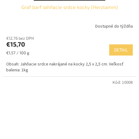
Graf barf Jahňacie srdce kocky (Herzlamm)
Dostupné do týždňa
€12,76 bez DPH
€15,70
DETAIL
Jednotková
€1,57 / 100 g
cena:
Obsah: Jahňacie srdce nakrájané na kocky 2,5 x 2,5 cm. Veľkosť
balenia: 1kg
Kód:
10008