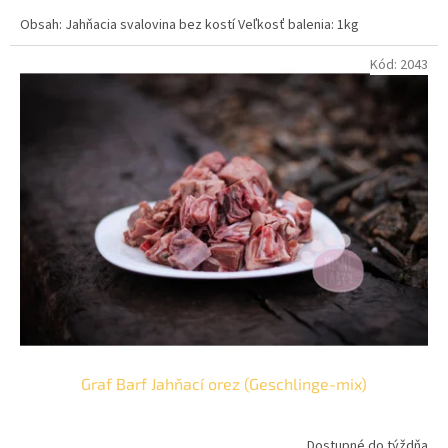
cena:
Obsah: Jahňacia svalovina bez kostí Veľkosť balenia: 1kg
Kód:
2043
Graf Barf Jahňací orez (Geschlinge-mix)
Dostupné do týždňa