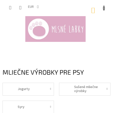
Prejsť
na
EUR
NÁKUP
obsah
KOŠÍK
MLIEČNE VÝROBKY PRE PSY
Sušené mliečne
Jogurty
výrobky
Syry