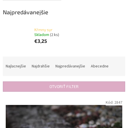
Najpredávanejšie
Kŕmny syr
Skladom
(2 ks)
€3,25
R
a
Najlacnejšie
Najdrahšie
Najpredávanejšie
Abecedne
d
e
n
OTVORIŤ FILTER
i
e
V
Kód:
2847
p
ý
r
p
o
i
d
s