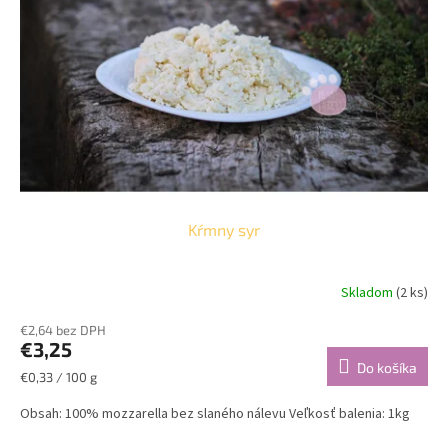
u
p
k
r
t
o
o
d
v
u
k
t
o
v
Kŕmny syr
Skladom
(2 ks)
€2,64 bez DPH
€3,25
Do košíka
Jednotková
€0,33 / 100 g
cena:
Obsah: 100% mozzarella bez slaného nálevu Veľkosť balenia: 1kg