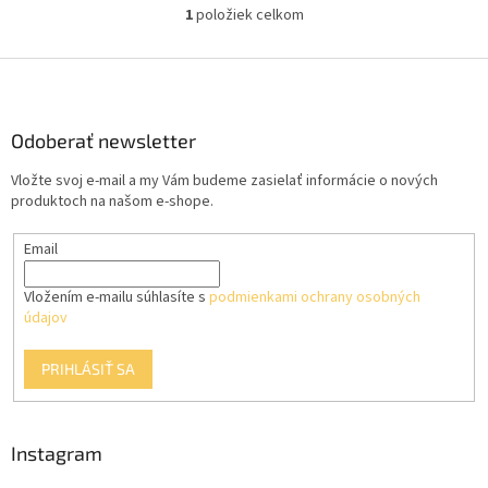
1
položiek celkom
O
v
l
Z
á
á
d
p
a
ä
Odoberať newsletter
c
t
i
Vložte svoj e-mail a my Vám budeme zasielať informácie o nových
i
e
produktoch na našom e-shope.
p
e
r
Email
v
k
y
Vložením e-mailu súhlasíte s
podmienkami ochrany osobných
v
údajov
ý
p
PRIHLÁSIŤ SA
i
s
u
Instagram