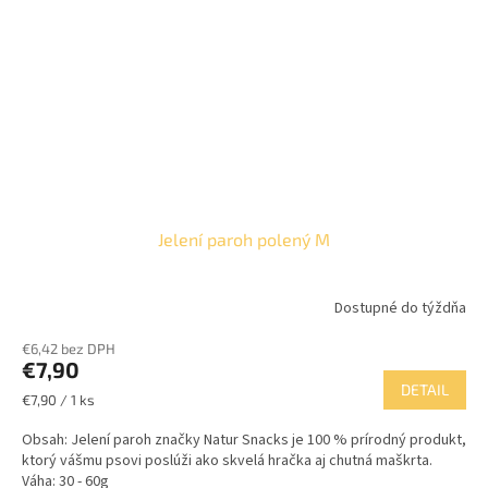
Jelení paroh polený M
Dostupné do týždňa
€6,42 bez DPH
€7,90
DETAIL
Jednotková
€7,90 / 1 ks
cena:
Obsah: Jelení paroh značky Natur Snacks je 100 % prírodný produkt,
ktorý vášmu psovi poslúži ako skvelá hračka aj chutná maškrta.
Váha: 30 - 60g