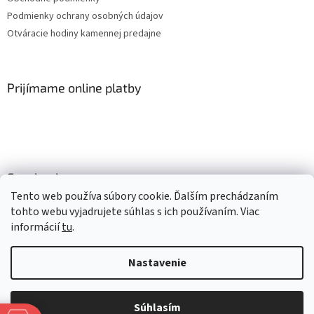
Podmienky ochrany osobných údajov
Otváracie hodiny kamennej predajne
Prijímame online platby
Facebook
Tento web používa súbory cookie. Ďalším prechádzaním
tohto webu vyjadrujete súhlas s ich používaním. Viac
informácií
tu
.
Vytvoril Shoptet
Nastavenie
Copyright 2026
Mlsné labky
. Všetky práva vyhradené.
Upraviť
Súhlasím
nastavenie cookies