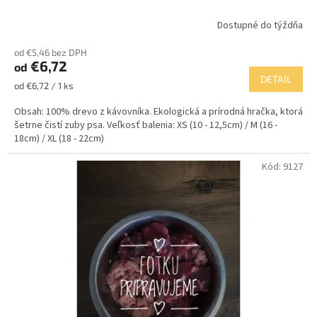
Dostupné do týždňa
od €5,46 bez DPH
€6,72
od
DETAIL
Jednotková
od €6,72 / 1 ks
cena:
Obsah: 100% drevo z kávovníka. Ekologická a prírodná hračka, ktorá
šetrne čistí zuby psa. Veľkosť balenia: XS (10 - 12,5cm) / M (16 -
18cm) / XL (18 - 22cm)
Kód:
9127