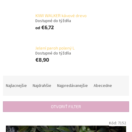
KIWI WALKER kávové drevo
Dostupné do týždňa
€6,72
od
Jelení paroh polený L
Dostupné do týždňa
€8,90
R
a
Najlacnejšie
Najdrahšie
Najpredávanejšie
Abecedne
d
e
n
OTVORIŤ FILTER
i
e
V
Kód:
7152
p
ý
r