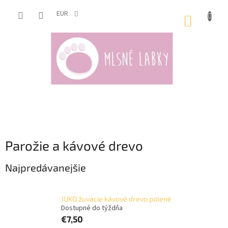
Prejsť
na
EUR
NÁKUP
obsah
KOŠÍK
Parožie a kávové drevo
Najpredávanejšie
JUKO žuvacie kávové drevo polené
Dostupné do týždňa
€7,50