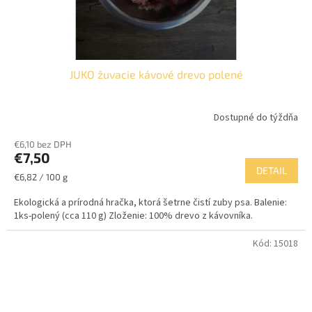
JUKO žuvacie kávové drevo polené
Dostupné do týždňa
€6,10 bez DPH
€7,50
DETAIL
Jednotková
€6,82 / 100 g
cena:
Ekologická a prírodná hračka, ktorá šetrne čistí zuby psa. Balenie:
1ks-polený (cca 110 g) Zloženie: 100% drevo z kávovníka.
Kód:
15018