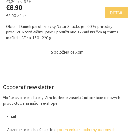
€7,24 bez DPH
€8,90
DETAIL
Jednotková
€8,90 / 1 ks
cena:
Obsah: Danielí paroh značky Natur Snacks je 100 % prírodný
produkt, ktorý vášmu psovi poslúži ako skvelá hračka aj chutná
maškrta. Váha: 150 - 220 g
5
položiek celkom
O
v
l
Z
á
á
d
p
a
ä
Odoberať newsletter
c
t
i
Vložte svoj e-mail a my Vám budeme zasielať informácie o nových
i
e
produktoch na našom e-shope.
p
e
r
Email
v
k
y
Vložením e-mailu súhlasíte s
podmienkami ochrany osobných