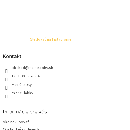
Sledovať na Instagrame
Kontakt
obchod
@
mlsnelabky.sk
+421 907 363 892
Mlsné labky
mlsne_labky
Informácie pre vás
Ako nakupovať
Obchodné podmienky