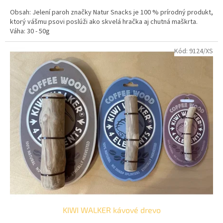
cena:
Obsah: Jelení paroh značky Natur Snacks je 100 % prírodný produkt,
ktorý vášmu psovi poslúži ako skvelá hračka aj chutná maškrta.
Váha: 30 - 50g
Kód:
9124/XS
KIWI WALKER kávové drevo