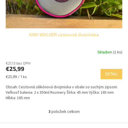
KIWI WALKER cestovná dvojmiska
Skladom
(1 ks)
€21,13 bez DPH
€25,99
DETAIL
Jednotková
€25,99 / 1 ks
cena:
Obsah: Cestovná silikónová dvojmiska v obale so suchým zipsom
Veľkosť balenia: 2 x 350ml Rozmery Šírka: 45 mm Výška: 165 mm
Hĺbka: 165 mm
3
položiek celkom
O
v
l
Z