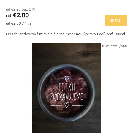
od €2,28 bez DPH
€2,80
od
DETAIL
Jednotková
od €2,80 / 1 ks
cena:
Obsah: antikorová miska s čierno medenou úpravou Veľkosť: 900ml
Kód:
9550/500