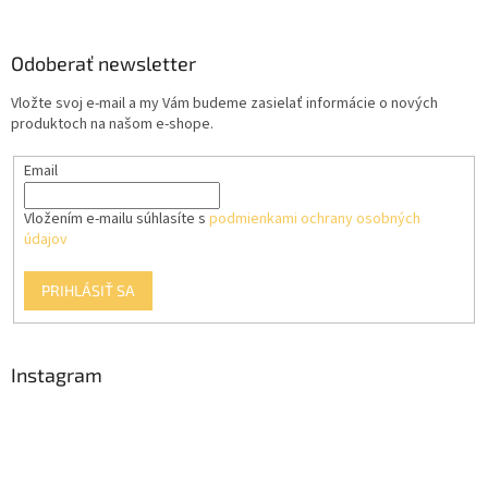
á
á
d
p
a
ä
Odoberať newsletter
c
t
i
Vložte svoj e-mail a my Vám budeme zasielať informácie o nových
i
e
produktoch na našom e-shope.
p
e
r
Email
v
k
y
Vložením e-mailu súhlasíte s
podmienkami ochrany osobných
v
údajov
ý
p
PRIHLÁSIŤ SA
i
s
u
Instagram