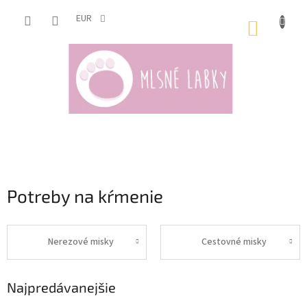
Prejsť
na
EUR
NÁKUP
obsah
KOŠÍK
Potreby na kŕmenie
Nerezové misky
Cestovné misky
Najpredávanejšie