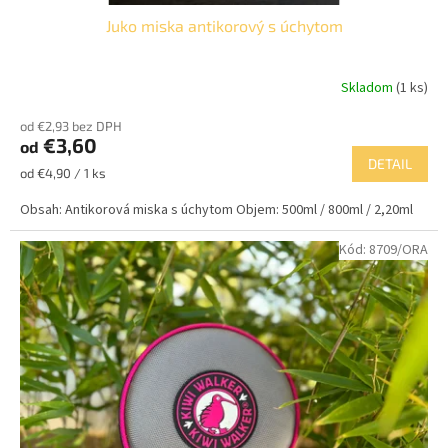
Juko miska antikorový s úchytom
Skladom
(1 ks)
od €2,93 bez DPH
€3,60
od
DETAIL
Jednotková
od €4,90 / 1 ks
cena:
Obsah: Antikorová miska s úchytom Objem: 500ml / 800ml / 2,20ml
Kód:
8709/ORA