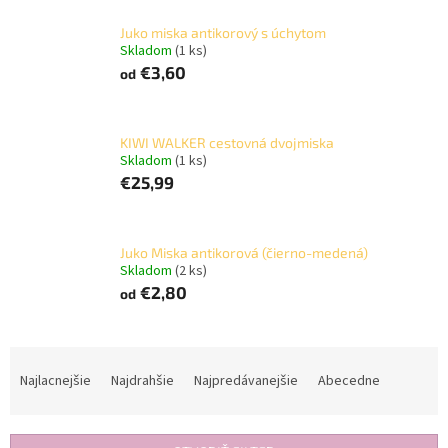
Juko miska antikorový s úchytom
Skladom
(1 ks)
€3,60
od
KIWI WALKER cestovná dvojmiska
Skladom
(1 ks)
€25,99
Juko Miska antikorová (čierno-medená)
Skladom
(2 ks)
€2,80
od
R
a
Najlacnejšie
Najdrahšie
Najpredávanejšie
Abecedne
d
e
n