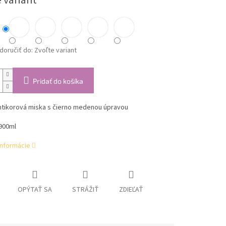
 variant
oručiť do:
Zvoľte variant
Pridať do košíka
ntikorová miska s čierno medenou úpravou
 900ml
informácie
OPÝTAŤ SA
STRÁŽIŤ
ZDIEĽAŤ