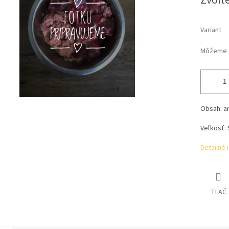
Zvoľte
Variant
Môžeme d
Obsah: a
Veľkosť:
Detailné 
TLAČ