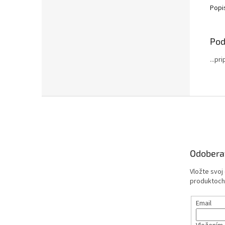
Popi
Pod
...pr
Z
á
p
ä
t
Odobera
i
e
Vložte svoj
produktoch
Email