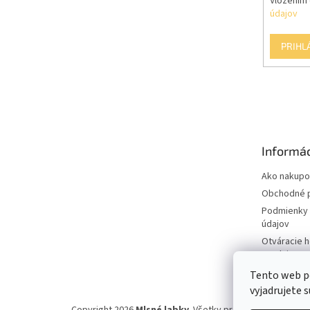
Vložením 
údajov
PRIHL
Informác
Ako nakupo
Obchodné 
Podmienky 
údajov
Otváracie 
predajne
Tento web p
vyjadrujete s
Copyright 2026
Mlsné labky
. Všetky práva vyhradené.
Up