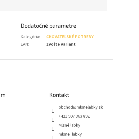
Dodatočné parametre
Kategória
:
CHOVATEĽSKÉ POTREBY
EAN
:
Zvoľte variant
am
Kontakt
obchod
@
mlsnelabky.sk
+421 907 363 892
Mlsné labky
mlsne_labky