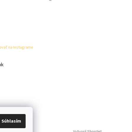
ovať na Instagrame
ok
Súhlasím
Vytvoril Shoptet