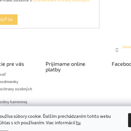
e-mailu súhlasíte s
podmienkami ochrany osobných
ÁSIŤ SA
Sled
ie pre vás
Prijímame online
Facebo
platby
vať
podmienky
ochrany osobných
hodiny kamennej
oužíva súbory cookie. Ďalším prechádzaním tohto webu
úhlas s ich používaním. Viac informácií
tu
.
raviť nastavenie cookies