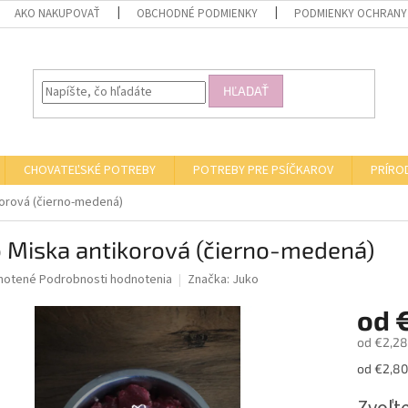
AKO NAKUPOVAŤ
OBCHODNÉ PODMIENKY
PODMIENKY OCHRANY
HĽADAŤ
CHOVATEĽSKÉ POTREBY
POTREBY PRE PSÍČKAROV
PRÍRO
korová (čierno-medená)
 Miska antikorová (čierno-medená)
né
notené
Podrobnosti hodnotenia
Značka:
Juko
nie
od
u
od
€2,28
Jednotk
od €2,80 
cena:
iek.