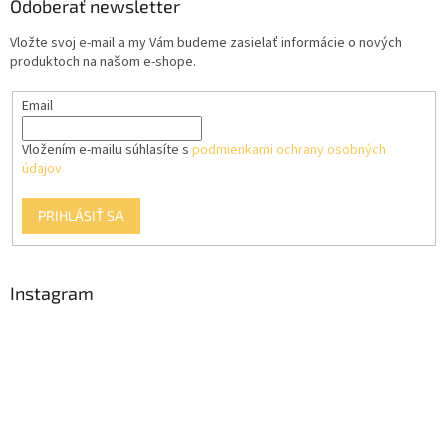
ä
Odoberať newsletter
c
t
i
Vložte svoj e-mail a my Vám budeme zasielať informácie o nových
i
e
produktoch na našom e-shope.
p
e
r
Email
v
k
y
Vložením e-mailu súhlasíte s
podmienkami ochrany osobných
v
údajov
ý
p
PRIHLÁSIŤ SA
i
s
u
Instagram