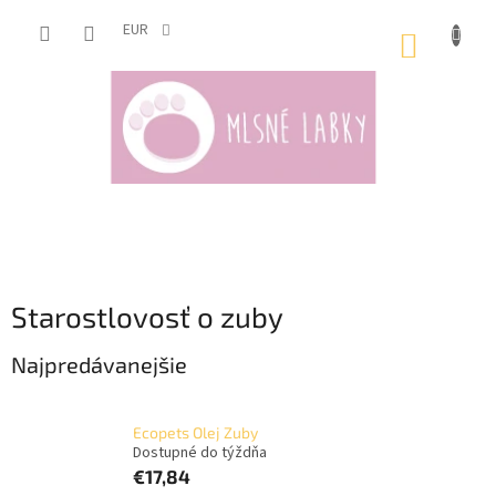
Prejsť
na
EUR
NÁKUP
obsah
KOŠÍK
Starostlovosť o zuby
Najpredávanejšie
Ecopets Olej Zuby
Dostupné do týždňa
€17,84