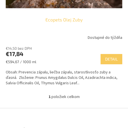
o
v
Ecopets Olej Zuby
Dostupné do týždňa
€14,50 bez DPH
€17,84
DETAIL
Jednotková
€594,67 / 1000 ml
cena:
Obsah: Prevencia zápalu, liečba zápalu, starostlivosťo zuby a
ďasná. Zloženie: Prunus Amygdalus Dulcis Oil, Azadirachta indica,
Salvia Officinalis Oil, Thymus Vulgaris Leaf...
1
položiek celkom
O
v
l
Z
á
á
d
p
a