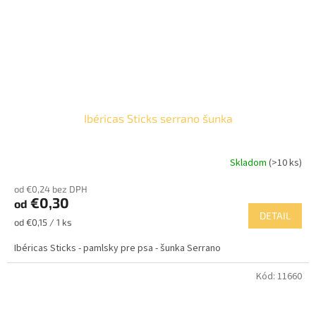
Ibéricas Sticks serrano šunka
Skladom
(>10 ks)
Priemerné
hodnotenie
od €0,24 bez DPH
produktu
€0,30
od
je
DETAIL
5,0
Jednotková
od €0,15 / 1 ks
z
cena:
5
Ibéricas Sticks - pamlsky pre psa - šunka Serrano
hviezdičiek.
Kód:
11660