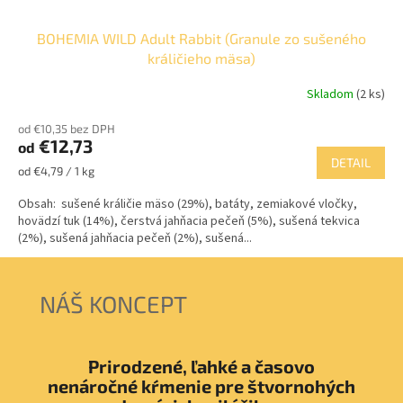
BOHEMIA WILD Adult Rabbit (Granule zo sušeného
králičieho mäsa)
Skladom
(2 ks)
od €10,35 bez DPH
€12,73
od
DETAIL
Jednotková
od €4,79 / 1 kg
cena:
Obsah: sušené králičie mäso (29%), batáty, zemiakové vločky,
hovädzí tuk (14%), čerstvá jahňacia pečeň (5%), sušená tekvica
(2%), sušená jahňacia pečeň (2%), sušená...
NÁŠ KONCEPT
Prirodzené, ľahké a časovo
nenáročné kŕmenie pre štvornohých