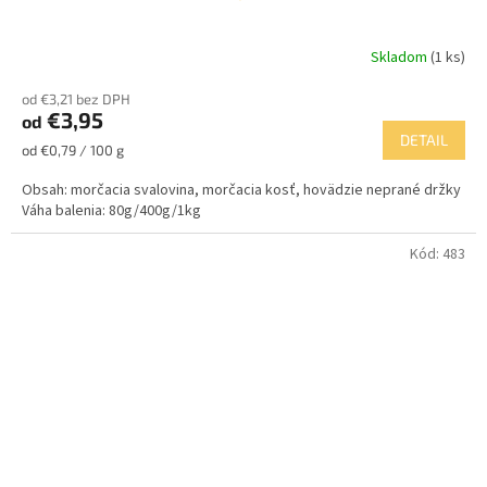
Skladom
(1 ks)
Priemerné
hodnotenie
od €3,21 bez DPH
produktu
€3,95
od
je
DETAIL
5,0
Jednotková
od €0,79 / 100 g
z
cena:
5
Obsah: morčacia svalovina, morčacia kosť, hovädzie neprané držky
hviezdičiek.
Váha balenia: 80g/400g/1kg
Kód:
483