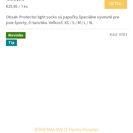
DETAIL
Jednotková
€25,95 / 1 ks
cena:
Obsah: Protector light socks sú papučky špeciálne vyvinuté pre
psie športy, či turistiku. Veľkosť: XS / S / M / L / XL
Kód:
9783
Novinka
Tip
BOHEMIA WILD Herbs Powder