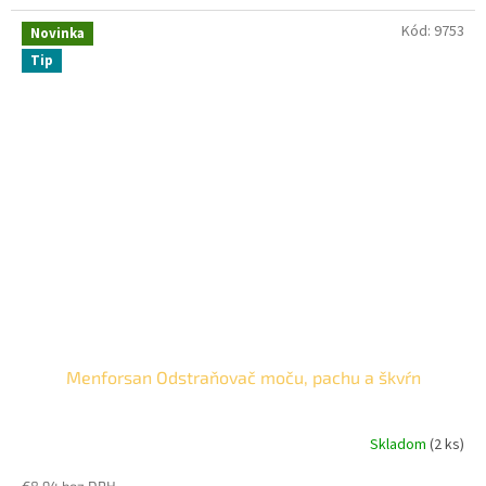
Kód:
9753
Novinka
Tip
Menforsan Odstraňovač moču, pachu a škvŕn
Skladom
(2 ks)
€8,94 bez DPH