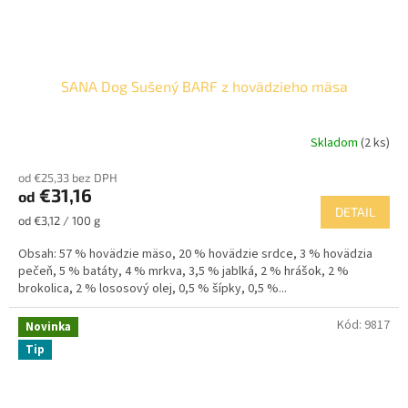
SANA Dog Sušený BARF z hovädzieho mäsa
Skladom
(2 ks)
od €25,33 bez DPH
€31,16
od
DETAIL
Jednotková
od €3,12 / 100 g
cena:
Obsah: 57 % hovädzie mäso, 20 % hovädzie srdce, 3 % hovädzia
pečeň, 5 % batáty, 4 % mrkva, 3,5 % jablká, 2 % hrášok, 2 %
brokolica, 2 % lososový olej, 0,5 % šípky, 0,5 %...
Kód:
9817
Novinka
Tip