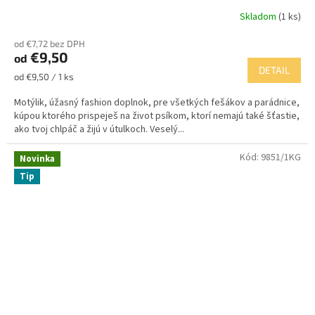
Skladom
(1 ks)
od €7,72 bez DPH
€9,50
od
DETAIL
Jednotková
od €9,50 / 1 ks
cena:
Motýlik, úžasný fashion doplnok, pre všetkých fešákov a parádnice,
kúpou ktorého prispeješ na život psíkom, ktorí nemajú také šťastie,
ako tvoj chlpáč a žijú v útulkoch. Veselý...
Kód:
9851/1KG
Novinka
Tip