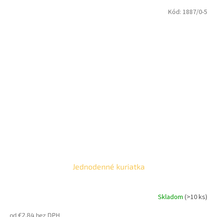
Kód:
1887/0-5
Jednodenné kuriatka
Skladom
(>10 ks)
Priemerné
hodnotenie
od €2,84 bez DPH
produktu