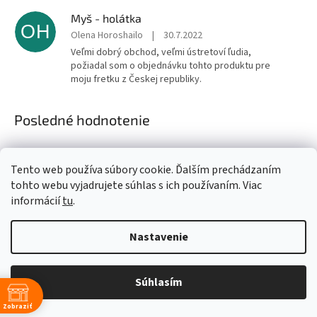
Myš - holátka
OH
Olena Horoshailo
|
30.7.2022
Veľmi dobrý obchod, veľmi ústretoví ľudia,
požiadal som o objednávku tohto produktu pre
moju fretku z Českej republiky.
Posledné hodnotenie
Kivo Dogspray Protected Doggy
Tento web používa súbory cookie. Ďalším prechádzaním
Hodnotenie
Nikoleta Šavelová
|
26.3.2026
tohto webu vyjadrujete súhlas s ich používaním. Viac
produktu
Produkt je výborný, účinný, používame ho už dva
informácií
tu
.
je
roky, keď ideme na vychádzku, dávame si ho na
5
oblečenie aj my ľudia😊 a psikom samozrejme.
z
Podľa môjho názoru je dosť účinný. Preto si
Nastavenie
5
objednávam už druhy, inak dosť dlho aj vydrží.
hviezdičiek.
Odporúčam, skutočne dobry.
Súhlasím
Získaj 4% zľavu
KIWI WALKER Mrazom sušená kačica (80g)
Zobraziť