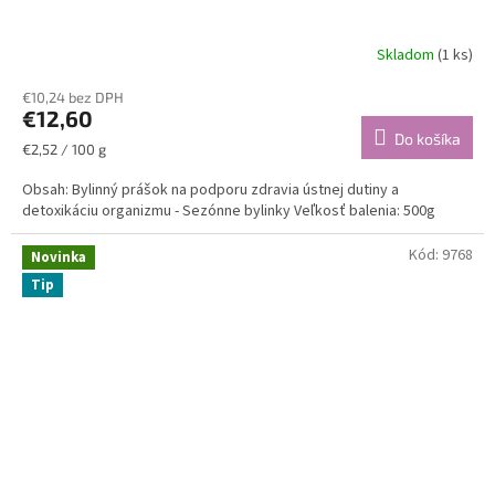
Skladom
(1 ks)
€10,24 bez DPH
€12,60
Do košíka
Jednotková
€2,52 / 100 g
cena:
Obsah: Bylinný prášok na podporu zdravia ústnej dutiny a
detoxikáciu organizmu - Sezónne bylinky Veľkosť balenia: 500g
Kód:
9768
Novinka
Tip