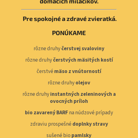
domácich miláčikov.
Pre spokojné a zdravé zvieratká.
PONÚKAME
rôzne druhy
čerstvej svaloviny
rôzne druhy
čerstvých mäsitých kostí
čerstvé
mäso z vnútorností
rôzne druhy
olejov
rôzne druhy
instantných zeleninových a
ovocných príloh
bio zavarený BARF
na núdzové prípady
zdraviu prospešné
doplnky stravy
sušené bio
pamlsky