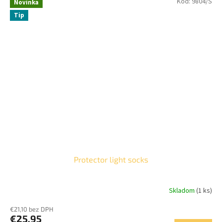
Kód:
9804/S
Novinka
Tip
Protector light socks
Skladom
(1 ks)
€21,10 bez DPH
€25,95