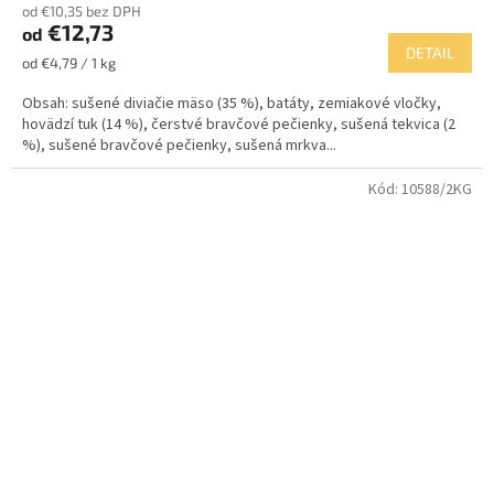
od €10,35 bez DPH
€12,73
od
DETAIL
Jednotková
od €4,79 / 1 kg
cena:
Obsah: sušené diviačie mäso (35 %), batáty, zemiakové vločky,
hovädzí tuk (14 %), čerstvé bravčové pečienky, sušená tekvica (2
%), sušené bravčové pečienky, sušená mrkva...
Kód:
10588/2KG