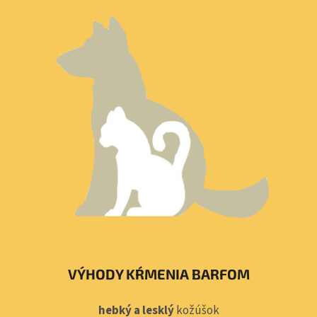
VÝHODY KŔMENIA BARFOM
hebký a lesklý
kožúšok