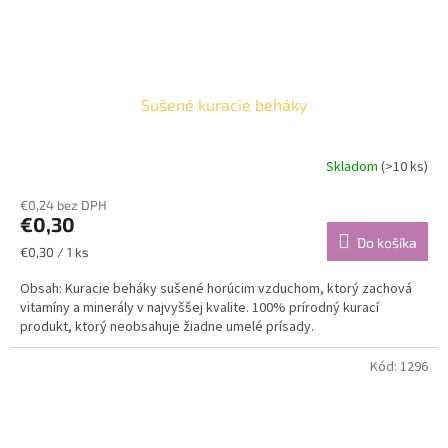
Sušené kuracie beháky
Skladom
(>10 ks)
€0,24 bez DPH
€0,30
Do košíka
Jednotková
€0,30 / 1 ks
cena:
Obsah: Kuracie beháky sušené horúcim vzduchom, ktorý zachová
vitamíny a minerály v najvyššej kvalite. 100% prírodný kurací
produkt, ktorý neobsahuje žiadne umelé prísady.
Kód:
1296