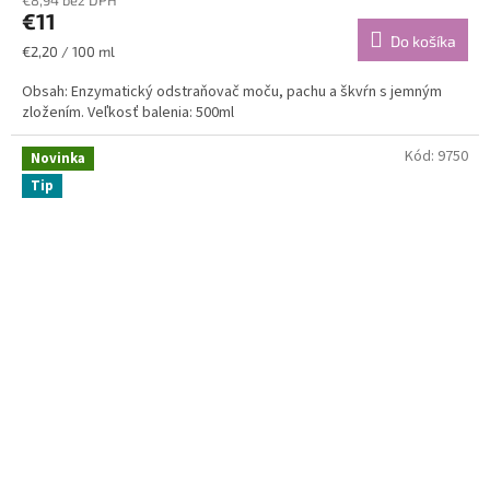
€11
Do košíka
Jednotková
€2,20 / 100 ml
cena:
Obsah: Enzymatický odstraňovač moču, pachu a škvŕn s jemným
zložením. Veľkosť balenia: 500ml
Kód:
9750
Novinka
Tip