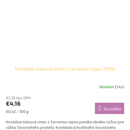
Hovädzia mäsová zmes s červenou repou (POS)
Skladom
(3 ks)
€3,38 bez DPH
€4,16
Do košíka
Jednotková
€0,42 / 100 g
cena:
Hovädzia mäsová zmes s červenou repou ponúka ideálnu výživu pre
vášho štvornohého priateľa. Kombinácia kvalitného hovädzieho