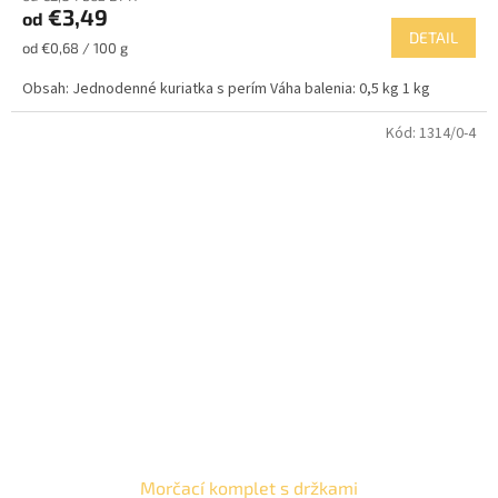
€3,49
od
je
DETAIL
5,0
Jednotková
od €0,68 / 100 g
z
cena:
5
Obsah: Jednodenné kuriatka s perím Váha balenia: 0,5 kg 1 kg
hviezdičiek.
Kód:
1314/0-4
Morčací komplet s držkami