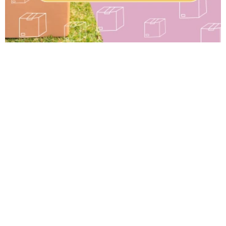
E
P
T