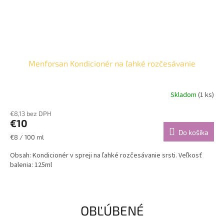
Menforsan Kondicionér na ľahké rozčesávanie
Skladom
(1 ks)
€8,13 bez DPH
€10
Do košíka
Jednotková
€8 / 100 ml
cena:
Obsah: Kondicionér v spreji na ľahké rozčesávanie srsti. Veľkosť
balenia: 125ml
OBĽÚBENÉ