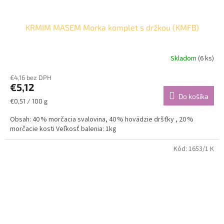
KRMIM MASEM Morka komplet s držkou (KMFB)
Skladom
(6 ks)
€4,16 bez DPH
€5,12
Do košíka
Jednotková
€0,51 / 100 g
cena:
Obsah: 40 % morčacia svalovina, 40 % hovädzie dršťky , 20 %
morčacie kosti Veľkosť balenia: 1kg
Kód:
1653/1 K