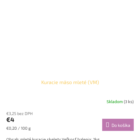
Kuracie mäso mleté (VM)
Skladom
(3 ks)
€3,25 bez DPH
€4
Do košíka
Jednotková
€0,20 / 100 g
cena:
Obsah: mleté kuracie skelety Veľkosť balenia: 2kg