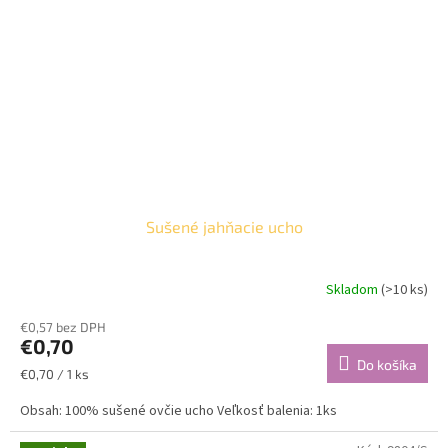
Sušené jahňacie ucho
Skladom
(>10 ks)
€0,57 bez DPH
€0,70
Do košíka
Jednotková
€0,70 / 1 ks
cena:
Obsah: 100% sušené ovčie ucho Veľkosť balenia: 1ks