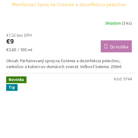
Menforsan Sprej na čistenie a dezinfekciu pelechov
Skladom
(3 ks)
€7,32 bez DPH
€9
Do košíka
Jednotková
€3,60 / 100 ml
cena:
Obsah: Parfumovaný sprej na čistenie a dezinfekciu pelechov,
vankúšov a kobercov domácich zvierat. Veľkosť balenia: 250ml
Kód:
9744
Novinka
Tip