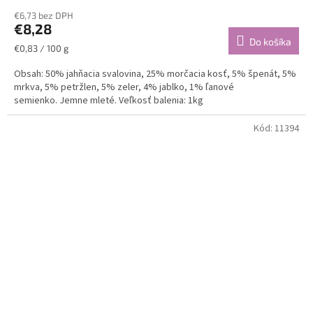
€6,73 bez DPH
€8,28
Do košíka
Jednotková
€0,83 / 100 g
cena:
Obsah: 50% jahňacia svalovina, 25% morčacia kosť, 5% špenát, 5%
mrkva, 5% petržlen, 5% zeler, 4% jablko, 1% ľanové
semienko. Jemne mleté. Veľkosť balenia: 1kg
Kód:
11394