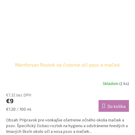
Menforsan Roztok na čistenie očí psov a mačiek
Skladom
(1 ks)
€7,32 bez DPH
€9
Do košíka
Jednotková
€7,20 / 100 ml
cena:
Obsah: Prípravok pre vonkajšie ošetrenie očného okolia mačiek a
psov. Špecifický čistiaci roztok na hygienu a odstránenie hnedých a
tmavých škvŕn okolo očí a nosa psov a mačiek...