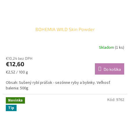
BOHEMIA WILD Skin Powder
Skladom
(1 ks)
€10,24 bez DPH
€12,60
Do košíka
Jednotková
€2,52 / 100 g
cena:
Obsah: Sušený rybí prášok - sezónne ryby a bylinky. Veľkosť
balenia: 500g
Kód:
9762
Novinka
Tip