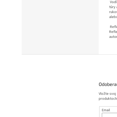
Vodí
túry
ruko
aleb
Refl
Refl
auto
Z
á
p
ä
t
Odobera
i
e
Vložte svoj
produktoch
Email