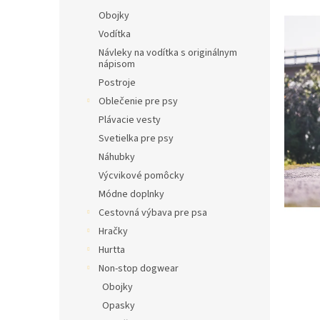
l
Obojky
Vodítka
Návleky na vodítka s originálnym
nápisom
Postroje
Oblečenie pre psy
Plávacie vesty
Svetielka pre psy
Náhubky
Výcvikové pomôcky
Módne doplnky
Cestovná výbava pre psa
Hračky
Hurtta
Non-stop dogwear
Obojky
Opasky