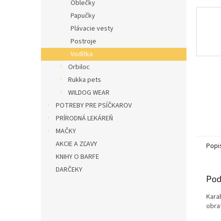
Oblečky
Papučky
Plávacie vesty
Postroje
Vodítka
Orbiloc
Rukka pets
WILDOG WEAR
POTREBY PRE PSÍČKAROV
PRÍRODNÁ LEKÁREŇ
MAČKY
AKCIE A ZĽAVY
Popi
KNIHY O BARFE
DARČEKY
Pod
Kara
obrat