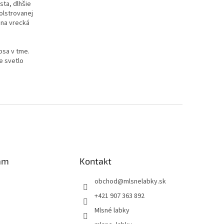
ta, dlhšie
olstrovanej
 na vrecká
psa v tme.
e svetlo
am
Kontakt
obchod
@
mlsnelabky.sk
+421 907 363 892
Mlsné labky