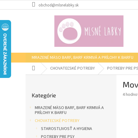
Prejsť
obchod@mlsnelabky.sk
na
obsah
MRAZENÉ MÄSO BARF, BARF KRMIVÁ A PRÍLOHY K BARFU
Domov
CHOVATEĽSKÉ POTREBY
POTREBY PRE P
B
Mov
o
Preskočiť
č
Priemer
4 hodno
Kategórie
kategórie
n
hodnote
ý
produkt
MRAZENÉ MÄSO BARF, BARF KRMIVÁ A
p
je
PRÍLOHY K BARFU
5,0
a
CHOVATEĽSKÉ POTREBY
z
n
STAROSTLIVOSŤ A HYGIENA
5
e
hviezdič
POTREBY PRE PSY