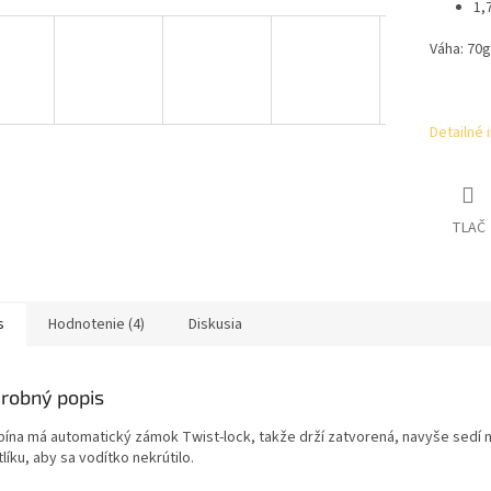
1,
Váha: 70g
Detailné 
TLAČ
s
Hodnotenie (4)
Diskusia
robný popis
bína má automatický zámok Twist-lock, takže drží zatvorená, navyše sedí 
líku, aby sa vodítko nekrútilo.