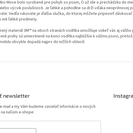
tko Move bolo vyrobené pre pohyb so psom, či už ide o prechádzku do mes
 alebo výcvik poslušnosti. Je ľahké a pohodlne sa drží vďaka neoprénovej p
väte. Vedľa rukoväte je ďalšia slučka, do ktorej môžete pripevniť dávkovač
o iné ľahké predmety.
exný materiál 3M™ na oboch stranách vodítka umožňuje vidieť vás aj vášho 
exné pruhy sú umiestnené na konci vodítka najbližšie k vášmu psovi, pretož
mobilu obvykle dopadá najprv do nižších oblastí.
ť newsletter
Instagr
 e-mail a my Vám budeme zasielať informácie o nových
 na našom e-shope.