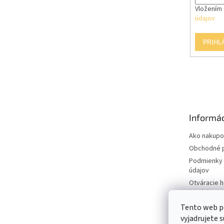
Vložením 
údajov
PRIHL
Informác
Ako nakupo
Obchodné 
Podmienky 
údajov
Otváracie 
predajne
Tento web p
vyjadrujete s