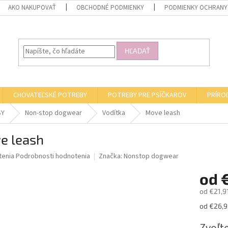
AKO NAKUPOVAŤ
OBCHODNÉ PODMIENKY
PODMIENKY OCHRANY
HĽADAŤ
CHOVATEĽSKÉ POTREBY
POTREBY PRE PSÍČKAROV
PRÍRO
SY
Non-stop dogwear
Vodítka
Move leash
e leash
né
tenia
Podrobnosti hodnotenia
Značka:
Nonstop dogwear
nie
od
u
od
€21,9
Jednotk
od €26,95
cena:
iek.