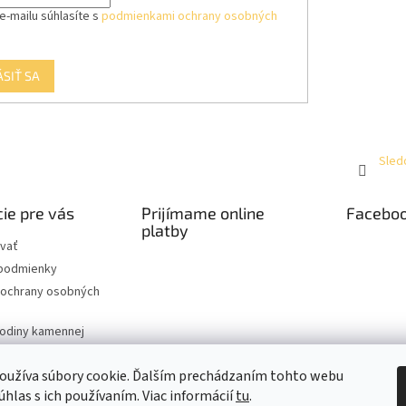
e-mailu súhlasíte s
podmienkami ochrany osobných
ÁSIŤ SA
Sled
ie pre vás
Prijímame online
Facebo
platby
vať
podmienky
ochrany osobných
hodiny kamennej
oužíva súbory cookie. Ďalším prechádzaním tohto webu
úhlas s ich používaním. Viac informácií
tu
.