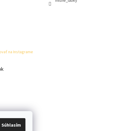
mlsne_labky
ovať na Instagrame
ok
Súhlasím