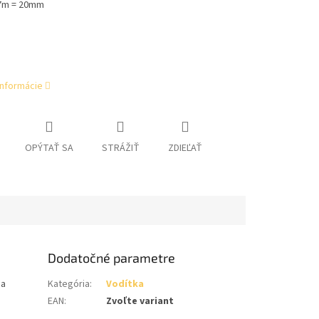
7m = 20mm
informácie
OPÝTAŤ SA
STRÁŽIŤ
ZDIEĽAŤ
Dodatočné parametre
na
Kategória
:
Vodítka
EAN
:
Zvoľte variant