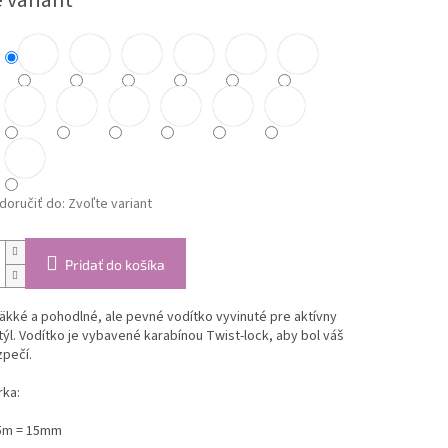
 variant
oručiť do:
Zvoľte variant
Pridať do košíka
äkké a pohodlné, ale pevné vodítko vyvinuté pre aktívny
týl. Vodítko je vybavené karabínou Twist-lock, aby bol váš
zpečí.
rka:
5m = 15mm