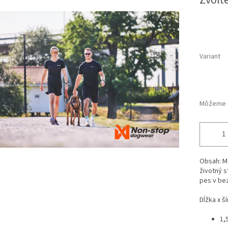
Zvoľte
Variant
Môžeme d
Obsah:
M
životný s
pes v be
Dĺžka x ší
1,