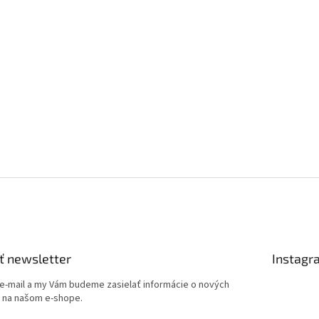
ý
p
i
s
u
ť newsletter
Instagr
 e-mail a my Vám budeme zasielať informácie o nových
 na našom e-shope.