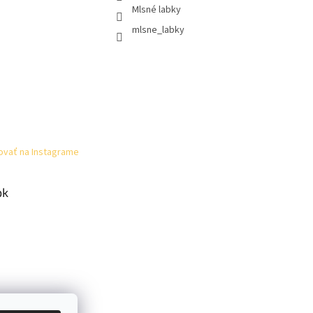
Mlsné labky
mlsne_labky
ovať na Instagrame
ok