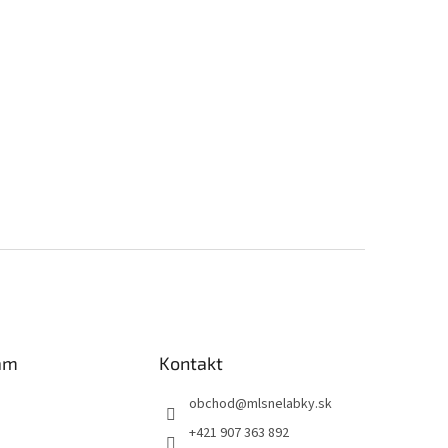
am
Kontakt
obchod
@
mlsnelabky.sk
+421 907 363 892