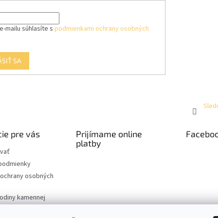
e-mailu súhlasíte s
podmienkami ochrany osobných
ÁSIŤ SA
Sled
ie pre vás
Prijímame online
Facebo
platby
vať
podmienky
ochrany osobných
hodiny kamennej