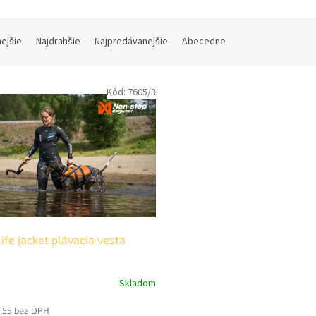
nejšie
Najdrahšie
Najpredávanejšie
Abecedne
Kód:
7605/3
life jacket plávacia vesta
Skladom
,55 bez DPH