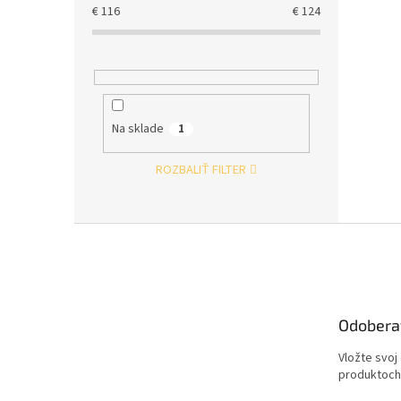
€
116
€
124
Na sklade
1
ROZBALIŤ FILTER
Z
á
p
ä
t
Odobera
i
e
Vložte svoj
produktoch