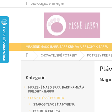
Prejsť
obchod@mlsnelabky.sk
na
obsah
MRAZENÉ MÄSO BARF, BARF KRMIVÁ A PRÍLOHY K BARFU
Domov
CHOVATEĽSKÉ POTREBY
POTREBY PRE P
B
Pláv
o
Preskočiť
č
Kategórie
kategórie
Najpr
n
ý
MRAZENÉ MÄSO BARF, BARF KRMIVÁ A
p
PRÍLOHY K BARFU
a
CHOVATEĽSKÉ POTREBY
n
STAROSTLIVOSŤ A HYGIENA
e
POTREBY PRE PSY