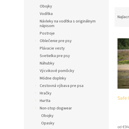
l
Obojky
R
Vodítka
a
Najlac
Návleky na vodítka s originálnym
d
nápisom
e
Postroje
V
n
Oblečenie pre psy
ý
i
p
e
Plávacie vesty
i
p
Svetielka pre psy
s
r
Náhubky
p
o
Výcvikové pomôcky
r
d
Módne doplnky
o
u
d
k
Cestovná výbava pre psa
u
t
Hračky
Safe 
k
o
Hurtta
t
v
Non-stop dogwear
o
Obojky
v
Opasky
od €94