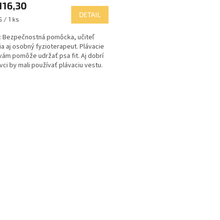
116,30
DETAIL
ková
 / 1 ks
 Bezpečnostná pomôcka, učiteľ
ia aj osobný fyzioterapeut. Plávacie
vám pomôže udržať psa fit. Aj dobrí
avci by mali používať plávaciu vestu.
: 2...
O
v
l
á
d
a
c
i
e
p
r
v
k
y
v