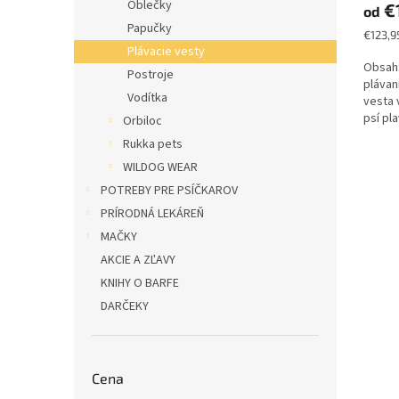
Oblečky
€
od
Papučky
Jednot
€123,95
cena:
Plávacie vesty
Obsah:
Postroje
plávan
Vodítka
vesta 
psí pl
Orbiloc
Veľkosť
Rukka pets
WILDOG WEAR
POTREBY PRE PSÍČKAROV
PRÍRODNÁ LEKÁREŇ
MAČKY
AKCIE A ZĽAVY
KNIHY O BARFE
DARČEKY
Cena