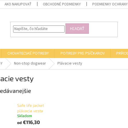
AKO NAKUPOVAŤ
OBCHODNÉ PODMIENKY
PODMIENKY OCHRANY
HĽADAŤ
CHOVATEĽSKÉ POTREBY
POTREBY PRE PSÍČKAROV
PRÍRO
SY
Non-stop dogwear
Plávacie vesty
acie vesty
edávanejšie
Safe life jacket
plávacia vesta
Skladom
€116,30
od