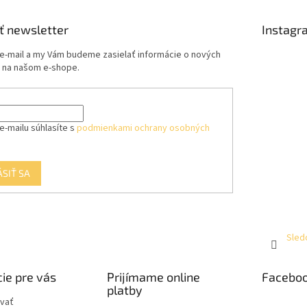
ť newsletter
Instagr
 e-mail a my Vám budeme zasielať informácie o nových
 na našom e-shope.
e-mailu súhlasíte s
podmienkami ochrany osobných
ÁSIŤ SA
Sled
ie pre vás
Prijímame online
Facebo
platby
vať