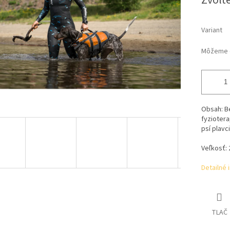
Zvoľte
Variant
Môžeme d
Obsah: B
fyziotera
psí plavc
Veľkosť: 2 
Detailné 
TLAČ