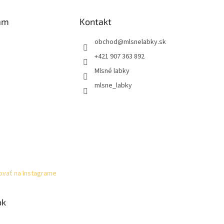
am
Kontakt
obchod
@
mlsnelabky.sk
+421 907 363 892
Mlsné labky
mlsne_labky
ovať na Instagrame
ok