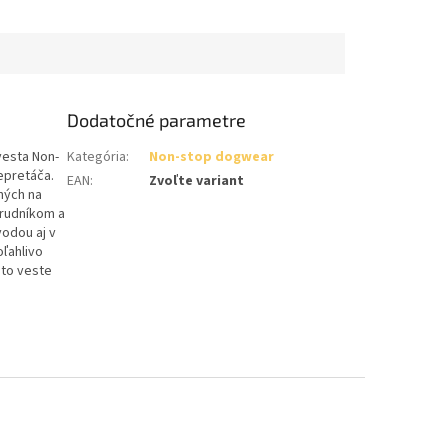
Dodatočné parametre
vesta Non-
Kategória
:
Non-stop dogwear
epretáča.
EAN
:
Zvoľte variant
ených na
hrudníkom a
vodou aj v
oľahlivo
jto veste