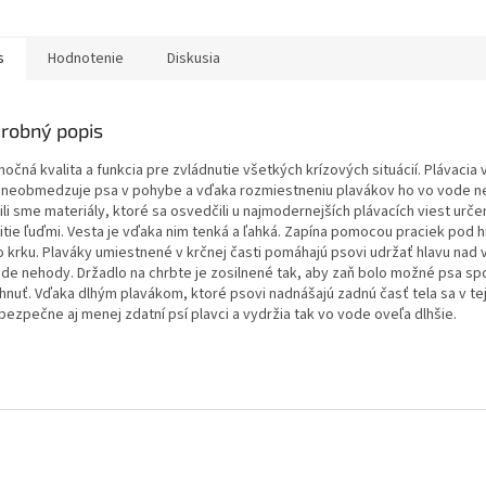
s
Hodnotenie
Diskusia
robný popis
očná kvalita a funkcia pre zvládnutie všetkých krízových situácií. Plávacia 
 neobmedzuje psa v pohybe a vďaka rozmiestneniu plavákov ho vo vode n
li sme materiály, ktoré sa osvedčili u najmodernejších plávacích viest urč
itie ľuďmi. Vesta je vďaka nim tenká a ľahká. Zapína pomocou praciek pod 
o krku. Plaváky umiestnené v krčnej časti pomáhajú psovi udržať hlavu nad 
ade nehody. Držadlo na chrbte je zosilnené tak, aby zaň bolo možné psa sp
ahnuť. Vďaka dlhým plavákom, ktoré psovi nadnášajú zadnú časť tela sa v te
 bezpečne aj menej zdatní psí plavci a vydržia tak vo vode oveľa dlhšie.