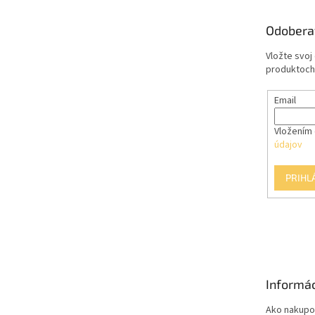
ä
t
Odobera
i
e
Vložte svoj
produktoch
Email
Vložením 
údajov
PRIHL
Informác
Ako nakupo