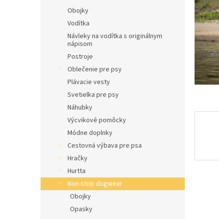
l
Obojky
Vodítka
Návleky na vodítka s originálnym
nápisom
Postroje
Oblečenie pre psy
Plávacie vesty
Svetielka pre psy
Náhubky
Výcvikové pomôcky
Módne doplnky
Cestovná výbava pre psa
Hračky
Hurtta
Non-stop dogwear
Obojky
Opasky