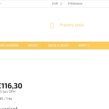
 OSOBNÝCH ÚDAJOV
OTVÁRACIE HODINY KAMENNEJ PREDAJNE
EUR
Prihlásenie
NÁKUPNÝ
Prázdny košík
KOŠÍK
DNÁ LEKÁREŇ
MAČKY
AKCIE A ZĽAVY
KNIHY O BARFE
€116,30
5
bez DPH
ová
5 / 1 ks