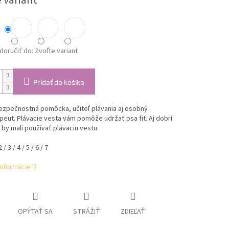
 variant
oručiť do:
Zvoľte variant
Pridať do košíka
ezpečnostná pomôcka, učiteľ plávania aj osobný
peut. Plávacie vesta vám pomôže udržať psa fit. Aj dobrí
i by mali používať plávaciu vestu.
/ 3 / 4 / 5 / 6 / 7
informácie
OPÝTAŤ SA
STRÁŽIŤ
ZDIEĽAŤ