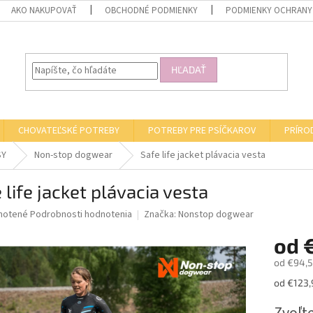
AKO NAKUPOVAŤ
OBCHODNÉ PODMIENKY
PODMIENKY OCHRANY
HĽADAŤ
CHOVATEĽSKÉ POTREBY
POTREBY PRE PSÍČKAROV
PRÍRO
SY
Non-stop dogwear
Safe life jacket plávacia vesta
 life jacket plávacia vesta
né
notené
Podrobnosti hodnotenia
Značka:
Nonstop dogwear
nie
od
u
od
€94,5
Jednotk
od €123,9
cena:
iek.