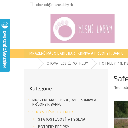
Prejsť
obchod@mlsnelabky.sk
na
obsah
MRAZENÉ MÄSO BARF, BARF KRMIVÁ A PRÍLOHY K BARFU
Domov
CHOVATEĽSKÉ POTREBY
POTREBY PRE P
B
Safe
o
Preskočiť
č
Priemer
Neohod
Kategórie
kategórie
n
hodnote
ý
produkt
MRAZENÉ MÄSO BARF, BARF KRMIVÁ A
p
je
PRÍLOHY K BARFU
0,0
a
CHOVATEĽSKÉ POTREBY
z
n
STAROSTLIVOSŤ A HYGIENA
5
e
hviezdič
POTREBY PRE PSY