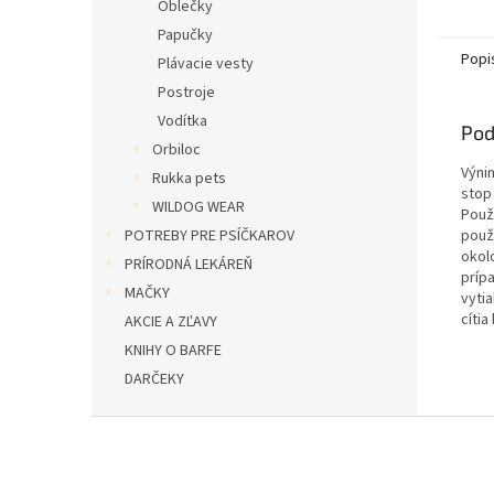
Oblečky
Papučky
Popi
Plávacie vesty
Postroje
Vodítka
Pod
Orbiloc
Výnim
Rukka pets
stop
WILDOG WEAR
Použi
POTREBY PRE PSÍČKAROV
použ
okol
PRÍRODNÁ LEKÁREŇ
príp
MAČKY
vyti
cítia
AKCIE A ZĽAVY
KNIHY O BARFE
DARČEKY
Z
á
p