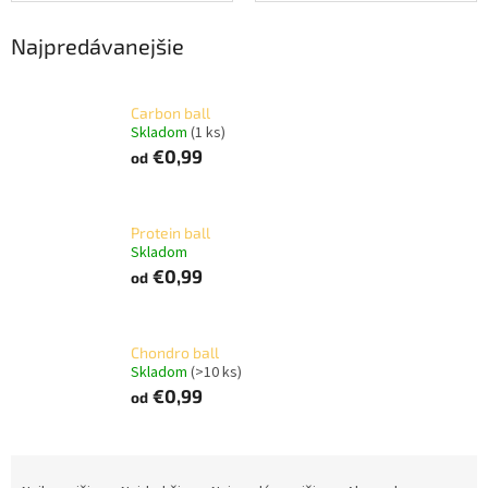
Najpredávanejšie
Carbon ball
Skladom
(1 ks)
€0,99
od
Protein ball
Skladom
€0,99
od
Chondro ball
Skladom
(>10 ks)
€0,99
od
R