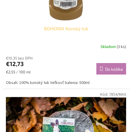
BOHEMIA Konský tuk
Skladom
(3 ks)
€10,35 bez DPH
€12,73
Do košíka
Jednotková
€2,55 / 100 ml
cena:
Obsah: 100% konský tuk Veľkosť balenia: 500ml
Kód:
7854/MAX