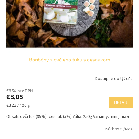
Bonbóny z ovčieho tuku s cesnakom
Dostupné do týždňa
€6,54 bez DPH
€8,05
DETAIL
Jednotková
€3,22 / 100 g
cena:
Obsah: ovčí tuk (95%), cesnak (5%) Váha: 250g Varianty: mini / maxi
Kód:
9520/MAX