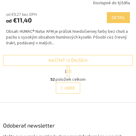
Dostupné do týždňa
od €9,27 bez DPH
DETAIL
€11,40
od
Obsah: HUMAC® Natur AFM je prášok hnedočiernej farby bez chuti a
pachu s vysokým obsahom humínových kyselín. Pôsobí cez črevný
trakt, podávaný v malých...
NAČÍTAŤ 12 ĎALŠÍCH
S
1
5
t
O
r
52
položiek celkom
v
á
l
HORE
n
á
k
d
o
v
Z
a
a
c
á
n
i
p
i
e
ä
Odoberať newsletter
e
p
t
r