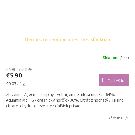
Dermis: minerálna zmes na srsť a kožu
Skladom
(2 ks)
€4,80 bez DPH
€5,90
Do košíka
Jednotková
€0,03 / 1 g
cena:
Zloženie: Vaječné škrupiny - veľmi jemne mletá múčka - 64%.
Aquamin Mg TG - organický horčík - 30%. Citrát zinočnatý / Trizinc
citrate 3-hydrate - 6%. Bez ďalších prísad...
Kód:
8901/1