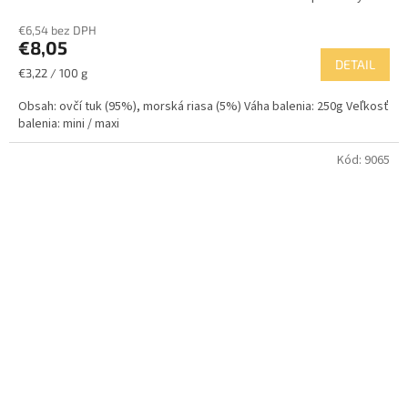
€6,54 bez DPH
€8,05
DETAIL
Jednotková
€3,22 / 100 g
cena:
Obsah: ovčí tuk (95%), morská riasa (5%) Váha balenia: 250g Veľkosť
balenia: mini / maxi
Kód:
9065