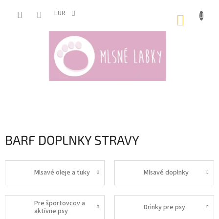
Prejsť
na
EUR
NÁKUP
obsah
KOŠÍK
BARF DOPLNKY STRAVY
Mlsavé oleje a tuky
Mlsavé doplnky
Pre športovcov a
Drinky pre psy
aktívne psy