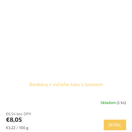
Bonbóny z ovčieho tuku s lososom
Skladom
(1 ks)
€6,54 bez DPH
€8,05
DETAIL
Jednotková
€3,22 / 100 g