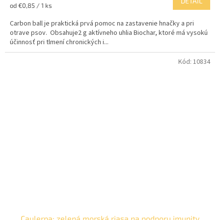
DETAIL
Jednotková
od €0,85 / 1 ks
cena:
Carbon ball je praktická prvá pomoc na zastavenie hnačky a pri
otrave psov. Obsahuje2 g aktívneho uhlia Biochar, ktoré má vysokú
účinnosť pri tlmení chronických i...
Kód:
10834
Caulerpa: zelená morská riasa na podporu imunity