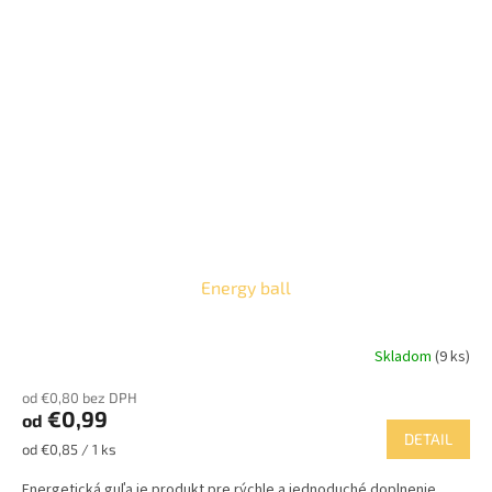
Energy ball
Skladom
(9 ks)
od €0,80 bez DPH
€0,99
od
DETAIL
Jednotková
od €0,85 / 1 ks
cena:
Energetická guľa je produkt pre rýchle a jednoduché doplnenie