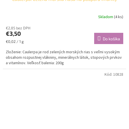
Skladom
(4 ks)
€2,85 bez DPH
€3,50
Do košíka
Jednotková
€0,02 / 1 g
cena:
Zloženie: Caulerpa je rod zelených morských rias s veľmi vysokým
obsahom rozpustnej vlákniny, minerálnych látok, stopových prvkov
a vitamínov. Veľkosť balenia: 200g
Kód:
10828