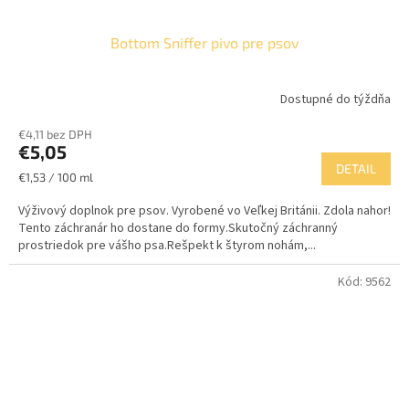
Bottom Sniffer pivo pre psov
Dostupné do týždňa
€4,11 bez DPH
€5,05
DETAIL
Jednotková
€1,53 / 100 ml
cena:
Výživový doplnok pre psov. Vyrobené vo Veľkej Británii. Zdola nahor!
Tento záchranár ho dostane do formy.Skutočný záchranný
prostriedok pre vášho psa.Rešpekt k štyrom nohám,...
Kód:
9562