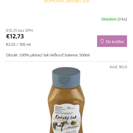
BOHEMIA Jahňací tuk
Skladom
(3 ks)
€10,35 bez DPH
€12,73
Do košíka
Jednotková
€2,55 / 100 ml
cena:
Obsah: 100% jahnací tuk Veľkosť balenia: 500ml
Kód:
9510