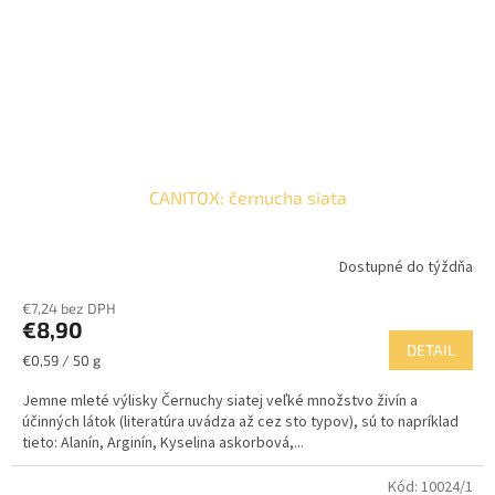
CANITOX: černucha siata
Dostupné do týždňa
€7,24 bez DPH
€8,90
DETAIL
Jednotková
€0,59 / 50 g
cena:
Jemne mleté výlisky Černuchy siatej veľké množstvo živín a
účinných látok (literatúra uvádza až cez sto typov), sú to napríklad
tieto: Alanín, Arginín, Kyselina askorbová,...
Kód:
10024/1