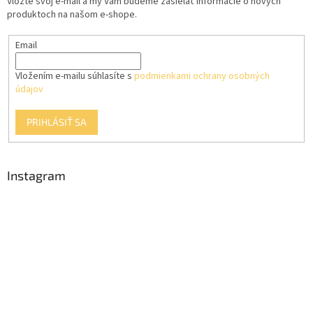
Vložte svoj e-mail a my Vám budeme zasielať informácie o nových
i
v
produktoch na našom e-shope.
e
k
y
Email
v
ý
p
Vložením e-mailu súhlasíte s
podmienkami ochrany osobných
i
údajov
s
u
PRIHLÁSIŤ SA
Instagram