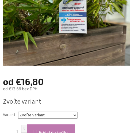
hviezdičiek.
od
€16,80
od
€13,66
bez DPH
Jednotková
Zvoľte variant
cena:
Variant
Pridať do košíka