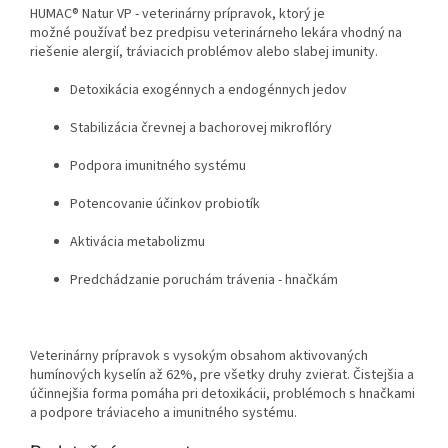
HUMAC® Natur VP - veterinárny prípravok
, ktorý je
m
ožné
používať bez predpisu veterinárneho lekára vhodný na
riešenie
alergií, tráviacich problémov alebo slabej imunity.
Detoxikácia exogénnych a endogénnych jedov
Stabilizácia črevnej a bachorovej mikroflóry
Podpora imunitného systému
Potencovanie účinkov probiotík
Aktivácia metabolizmu
Predchádzanie poruchám trávenia - hnačkám
Veterinárny prípravok s vysokým obsahom aktivovaných
humínových kyselín až 62%, pre všetky druhy zvierat.
Čistejšia a
účinnejšia forma
pomáha pri detoxikácii, problémoch s hnačkami
a podpore tráviaceho a imunitného systému.