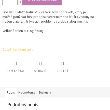
Obsah: HUMAC® Natur VP - veterinárny prípravok
, ktorý je
m
ožné
používať bez predpisu veterinárneho lekára vhodný na
riešenie
alergií, tráviacich problémov alebo slabej imunity.
Veľkosť balenia: 100g / 500g
Detailné informácie
OPÝTAŤ SA
STRÁŽIŤ
ZDIEĽAŤ
Popis
Hodnotenie
Diskusia
Podrobný popis