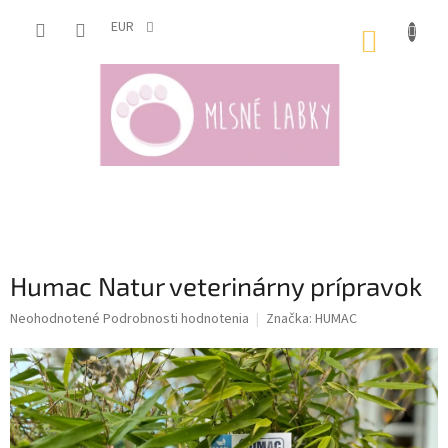
Prejsť
na
EUR
NÁKUP
obsah
KOŠÍK
Humac Natur veterinárny prípravok
Priemerné
Neohodnotené
Podrobnosti hodnotenia
Značka:
HUMAC
hodnotenie
produktu
je
0,0
z
5