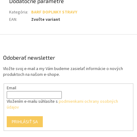
Dodatočné parametre
Kategória
:
BARF DOPLNKY STRAVY
EAN
:
Zvoľte variant
Z
á
p
ä
Odoberať newsletter
t
Vložte svoj e-mail a my Vám budeme zasielať informácie o nových
i
produktoch na našom e-shope.
e
Email
Vložením e-mailu súhlasíte s
podmienkami ochrany osobných
údajov
PRIHLÁSIŤ SA