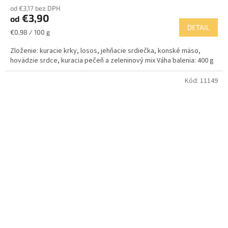
od €3,17 bez DPH
produktu
€3,90
od
je
DETAIL
5,0
Jednotková
€0,98 / 100 g
z
cena:
5
Zloženie: kuracie krky, losos, jehňacie srdiečka, konské mäso,
hviezdičiek.
hovädzie srdce, kuracia pečeň a zeleninový mix Váha balenia: 400 g
Kód:
11149