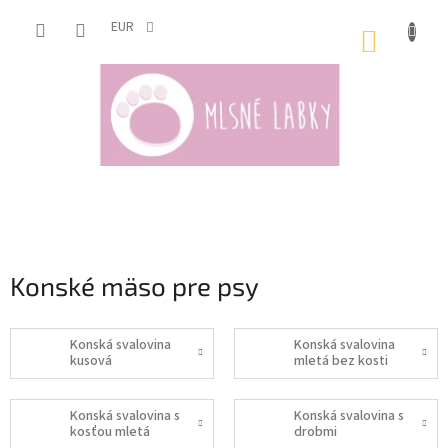
Prejsť
na
EUR
NÁKUP
obsah
KOŠÍK
Konské mäso pre psy
Konská svalovina
Konská svalovina
kusová
mletá bez kosti
Konská svalovina s
Konská svalovina s
kosťou mletá
drobmi