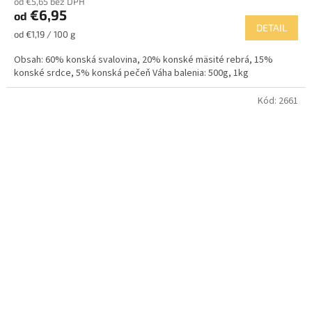
od €5,65 bez DPH
produktu
€6,95
od
je
DETAIL
5,0
Jednotková
od €1,19 / 100 g
z
cena:
5
Obsah: 60% konská svalovina, 20% konské mäsité rebrá, 15%
hviezdičiek.
konské srdce, 5% konská pečeň Váha balenia: 500g, 1kg
Kód:
2661