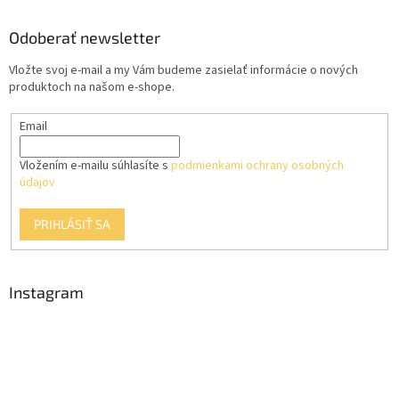
n
i
p
i
e
ä
Odoberať newsletter
e
p
t
r
Vložte svoj e-mail a my Vám budeme zasielať informácie o nových
i
v
produktoch na našom e-shope.
e
k
y
Email
v
ý
p
Vložením e-mailu súhlasíte s
podmienkami ochrany osobných
i
údajov
s
u
PRIHLÁSIŤ SA
Instagram