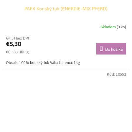
PAEX Konský tuk (ENERGIE-MIX PFERD)
Skladom
(3 ks)
€4,31 bez DPH
€5,30
Do košíka
Jednotková
€0,53 / 100 g
cena:
Obsah: 100% konský tuk Váha balenia: 1kg
Kód:
10552