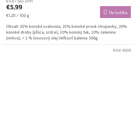
€4,87 bez DPH
€5,99
Do košíka
Jednotková
€1,20 / 100 g
cena:
Obsah: 35% konská svalovina, 25% konské prsné chrupavky, 20%
konské droby (pľúca, srdce), 10% konský tuk, 10% zelenina
(mrkva), < 1 % lososový olej Veľkosť balenia: 500g
Kód:
6936