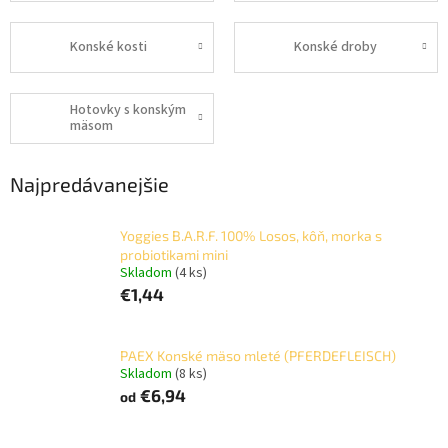
Konské kosti
Konské droby
Hotovky s konským
mäsom
Najpredávanejšie
Yoggies B.A.R.F. 100% Losos, kôň, morka s
probiotikami mini
Skladom
(4 ks)
€1,44
PAEX Konské mäso mleté (PFERDEFLEISCH)
Skladom
(8 ks)
€6,94
od