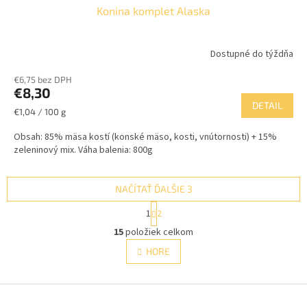
Konina komplet Alaska
Dostupné do týždňa
€6,75 bez DPH
€8,30
DETAIL
Jednotková
€1,04 / 100 g
cena:
Obsah: 85% mäsa kostí (konské mäso, kosti, vnútornosti) + 15%
zeleninový mix. Váha balenia: 800g
NAČÍTAŤ ĎALŠIE 3
S
1
2
t
O
r
15
položiek celkom
v
á
l
HORE
n
á
k
d
o
v
Z
a
a
c
á