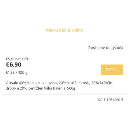
Menu kôň a králik
Dostupné do týždňa
€5,61 bez DPH
€6,90
DETAIL
Jednotková
€1,38 / 100 g
cena:
Obsah: 40% konská svalovina, 20% králičie kosti, 20% králičie
droby a 20% petržlen Váha balenia: 500g
Kód:
10549/0-5