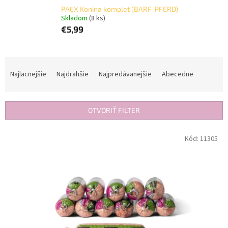
PAEX Konina komplet (BARF-PFERD)
Skladom
(8 ks)
€5,99
R
a
Najlacnejšie
Najdrahšie
Najpredávanejšie
Abecedne
d
e
n
OTVORIŤ FILTER
i
e
V
Kód:
11305
p
ý
r
p
o
i
d
s
u
p
k
r
t
o
o
d