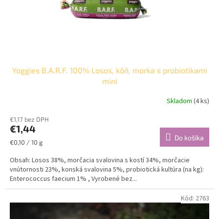
v
u
k
t
o
v
Yoggies B.A.R.F. 100% Losos, kôň, morka s probiotikami
mini
Skladom
(4 ks)
€1,17 bez DPH
€1,44
Do košíka
Jednotková
€0,10 / 10 g
cena:
Obsah: Losos 38%, morčacia svalovina s kostí 34%, morčacie
vnútornosti 23%, konská svalovina 5%, probiotická kultúra (na kg):
Enterococcus faecium 1% , Vyrobené bez...
Kód:
2763