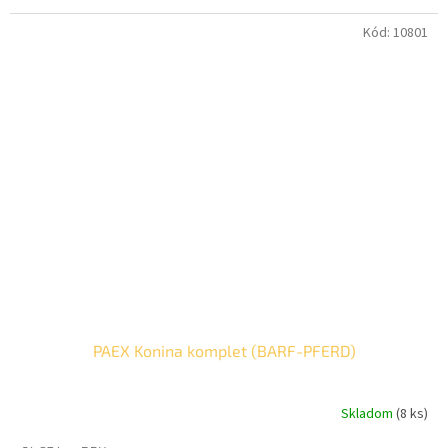
hviezdičiek.
Kód:
10801
PAEX Konina komplet (BARF-PFERD)
Skladom
(8 ks)