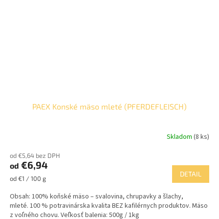
PAEX Konské mäso mleté (PFERDEFLEISCH)
Skladom
(8 ks)
od €5,64 bez DPH
€6,94
od
DETAIL
Jednotková
od €1 / 100 g
cena:
Obsah: 100% koňské mäso – svalovina, chrupavky a šlachy,
mleté. 100 % potravinárska kvalita BEZ kafilérnych produktov. Mäso
z voľného chovu. Veľkosť balenia: 500g / 1kg