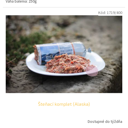
Váha balenia: 250g
Kód:
1719/400
Šteňací komplet (Alaska)
Dostupné do týždňa
Priemerné
hodnotenie