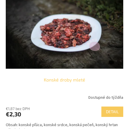
Konské droby mleté
Dostupné do týždňa
€1,87 bez DPH
DETAIL
€2,30
Obsah: konské pľúca, konské srdce, konská pečeň, konský hrtan