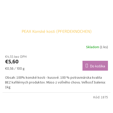
PEAX Konské kosti (PFERDEKNOCHEN)
Skladom
(1 ks)
€4,55 bez DPH
€5,60
Do košíka
Jednotková
€0,56 / 100 g
cena:
Obsah: 100% konské kosti - kusové. 100 % potravinárska kvalita
BEZ kafilérnych produktov. Mäso z voľného chovu. Veľkosť balenia:
1kg
Kód:
1875