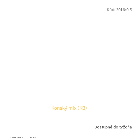
Kód:
2016/0-5
Konský mix (KB)
Dostupné do týždňa
Priemerné
hodnotenie