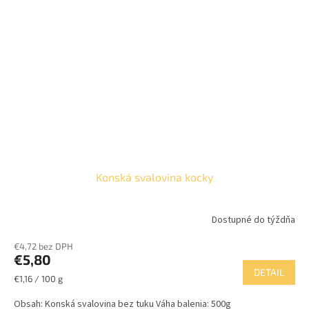
Konská svalovina kocky
Dostupné do týždňa
Priemerné
hodnotenie
€4,72 bez DPH
produktu
€5,80
je
DETAIL
5,0
Jednotková
€1,16 / 100 g
z
cena:
5
Obsah: Konská svalovina bez tuku Váha balenia: 500g