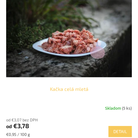
p
o
i
d
s
u
p
k
r
t
o
o
d
v
u
k
t
o
v
Kačka celá mletá
Skladom
(5 ks)
Priemerné
hodnotenie
od €3,07 bez DPH
produktu
€3,78
od
je
DETAIL
4,0
Jednotková
€0,95 / 100 g