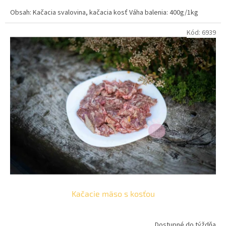
z
cena:
5
Obsah: Kačacia svalovina, kačacia kosť Váha balenia: 400g/1kg
hviezdičiek.
Kód:
6939
Kačacie mäso s kosťou
Dostupné do týždňa