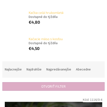
Kačka celá hrubomletá
Dostupné do týždňa
€4,80
Kačacie mäso s kosťou
Dostupné do týždňa
€4,50
R
a
Najlacnejšie
Najdrahšie
Najpredávanejšie
Abecedne
d
e
n
OTVORIŤ FILTER
i
e
V
Kód:
1116/0-4
p
ý
r