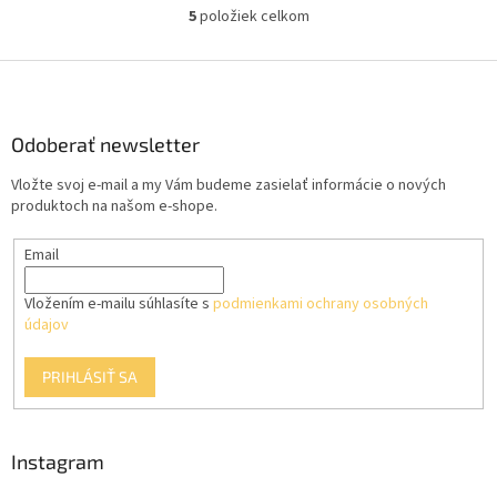
5
položiek celkom
O
v
l
Z
á
á
d
p
a
ä
Odoberať newsletter
c
t
i
Vložte svoj e-mail a my Vám budeme zasielať informácie o nových
i
e
produktoch na našom e-shope.
p
e
r
Email
v
k
y
Vložením e-mailu súhlasíte s
podmienkami ochrany osobných
v
údajov
ý
p
PRIHLÁSIŤ SA
i
s
u
Instagram