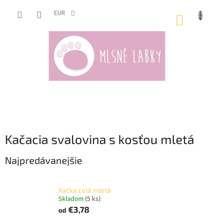
Prejsť
na
EUR
NÁKUP
obsah
KOŠÍK
Kačacia svalovina s kosťou mletá
Najpredávanejšie
Kačka celá mletá
Skladom
(5 ks)
€3,78
od