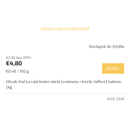
Kačka celá hrubomletá
Dostupné do týždňa
€3,90 bez DPH
€4,80
DETAIL
Jednotková
€0,48 / 100 g
cena:
Obsah: Kačica celá hrubo mletá (svalovina + kosti). Veľkosť balenia:
1kg
Kód:
2340