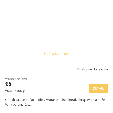
Kačacia zmes
Dostupné do týždňa
€4,88 bez DPH
€6
DETAIL
Jednotková
€0,60 / 100 g
cena:
Obsah: Mleté kačacie diely vrátane mäsa, kostí, chrupaviek a kože
Váha balenia: 1kg