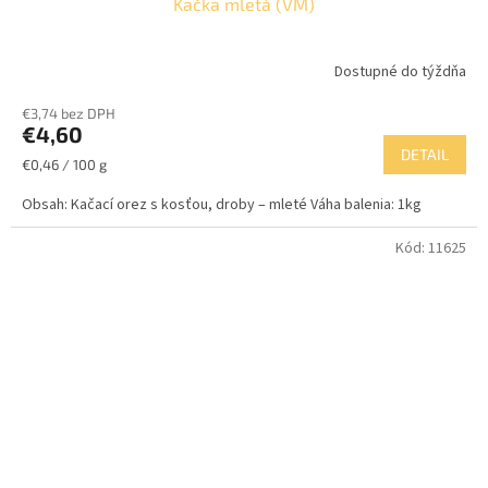
Kačka mletá (VM)
Dostupné do týždňa
€3,74 bez DPH
€4,60
DETAIL
Jednotková
€0,46 / 100 g
cena:
Obsah: Kačací orez s kosťou, droby – mleté Váha balenia: 1kg
Kód:
11625