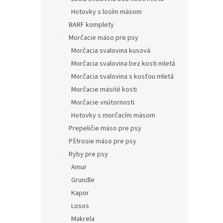
Hotovky s losím mäsom
BARF komplety
Morčacie mäso pre psy
Morčacia svalovina kusová
Morčacia svalovina bez kosti mletá
Morčacia svalovina s kosťou mletá
Morčacie mäsité kosti
Morčacie vnútornosti
Hotovky s morčacím mäsom
Prepeličie mäso pre psy
Pštrosie mäso pre psy
Ryby pre psy
Amur
Grundle
Kapor
Losos
Makrela