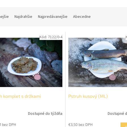
nejšie
Najdrahšie
Najpredávanejšie
Abecedne
Kód:
7122/0-4
h komplet s držkami
Pstruh kusový (ML)
Dostupné do týždňa
Dostupné d
11 bez DPH
€3,50 bez DPH