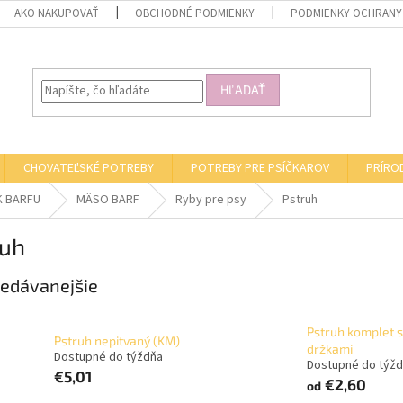
AKO NAKUPOVAŤ
OBCHODNÉ PODMIENKY
PODMIENKY OCHRANY
HĽADAŤ
CHOVATEĽSKÉ POTREBY
POTREBY PRE PSÍČKAROV
PRÍRO
K BARFU
MÄSO BARF
Ryby pre psy
Pstruh
ruh
edávanejšie
Pstruh komplet s
Pstruh nepitvaný (KM)
držkami
Dostupné do týždňa
Dostupné do týž
€5,01
€2,60
od