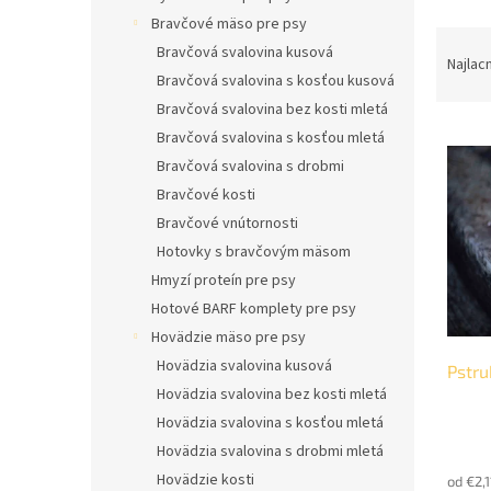
l
Bravčové mäso pre psy
R
Bravčová svalovina kusová
a
Najlac
Bravčová svalovina s kosťou kusová
d
e
Bravčová svalovina bez kosti mletá
V
n
Bravčová svalovina s kosťou mletá
ý
i
Bravčová svalovina s drobmi
p
e
Bravčové kosti
i
p
Bravčové vnútornosti
s
r
Hotovky s bravčovým mäsom
p
o
r
d
Hmyzí proteín pre psy
o
u
Hotové BARF komplety pre psy
d
k
Hovädzie mäso pre psy
u
t
Hovädzia svalovina kusová
Pstru
k
o
Hovädzia svalovina bez kosti mletá
t
v
o
Hovädzia svalovina s kosťou mletá
v
Hovädzia svalovina s drobmi mletá
Hovädzie kosti
od €2,