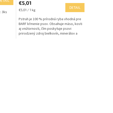
DETAIL
€5,01
DETAIL
Jednotková
€5,01 / 1 kg
: 3ks
cena:
Pstruh je 100 % prírodná ryba vhodná pre
BARF kŕmenie psov. Obsahuje mäso, kosti
aj vnútornosti, čím poskytuje psovi
prirodzený zdroj bielkovín, minerálov a
omega-3 mastných...