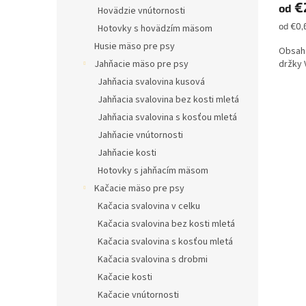
€
od
Hovädzie vnútornosti
Jednot
od €0,
Hotovky s hovädzím mäsom
cena:
Husie mäso pre psy
Obsah:
držky 
Jahňacie mäso pre psy
Jahňacia svalovina kusová
Jahňacia svalovina bez kosti mletá
Jahňacia svalovina s kosťou mletá
Jahňacie vnútornosti
Jahňacie kosti
Hotovky s jahňacím mäsom
Kačacie mäso pre psy
Kačacia svalovina v celku
Kačacia svalovina bez kosti mletá
Kačacia svalovina s kosťou mletá
Kačacia svalovina s drobmi
Kačacie kosti
Kačacie vnútornosti