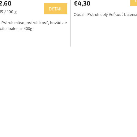
2,60
€4,30
DETAIL
ková
65 / 100 g
Obsah: Pstruh celý Veľkosť balenia
 Pstruh mäso, pstruh kosť, hovädzie
Váha balenia: 400g
O
v
l
á
d
a
c
i
e
p
r
v
k
y
v