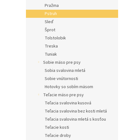
Pražma
Pstruh
Sleď
Šprot
Tolstolobik
Treska
Tuniak
Sobie mäso pre psy
Sobia svalovina mletá
Sobie vnútornosti
Hotovky so sobím mäsom
Teľacie mäso pre psy
Teľacia svalovina kusová
Teľacia svalovina bez kosti mletá
Teľacia svalovina mletá s kosťou
Teľacie kosti
Teľacie droby