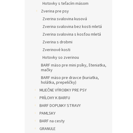
Hotovky s teľacím mäsom
Zverina pre psy
Zverina svalovina kusová
Zverina svalovina bez kosti mletá
Zverina svalovina s kosťou mletá
Zverina s drobmi
Zverinové kosti
Hotovky so zverinou
BARF mäso pre mini psíky, šteniatka,
mačky
BARF mäso pre dravce (kuriatka,
holátka, prepeličky)
MLIEČNE VÝROBKY PRE PSY
PRÍLOHY K BARFU
BARF DOPLNKY STRAVY
PAMLSKY
BARF na cesty
GRANULE