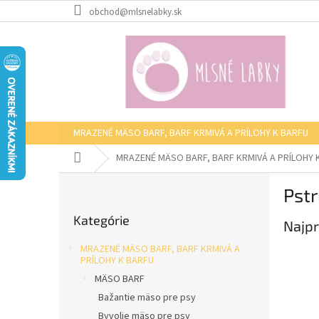
Prejsť
obchod@mlsnelabky.sk
na
obsah
MRAZENÉ MÄSO BARF, BARF KRMIVÁ A PRÍLOHY K BARFU
Domov
MRAZENÉ MÄSO BARF, BARF KRMIVÁ A PRÍLOHY 
B
Pst
o
Preskočiť
č
Kategórie
kategórie
Najpr
n
ý
MRAZENÉ MÄSO BARF, BARF KRMIVÁ A
p
PRÍLOHY K BARFU
a
MÄSO BARF
n
Bažantie mäso pre psy
e
Byvolie mäso pre psy