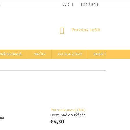
 OSOBNÝCH ÚDAJOV
OTVÁRACIE HODINY KAMENNEJ PREDAJNE
EUR
Prihlásenie
NÁKUPNÝ
Prázdny košík
KOŠÍK
DNÁ LEKÁREŇ
MAČKY
AKCIE A ZĽAVY
KNIHY O BARFE
Pstruh kusový (ML)
Dostupné do týždňa
dňa
€4,30