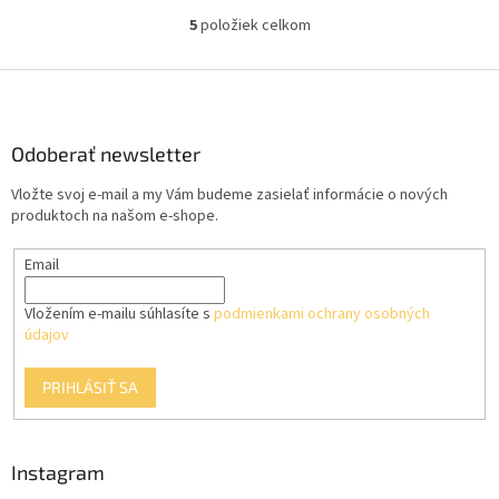
5
položiek celkom
O
v
l
Z
á
á
d
p
a
ä
Odoberať newsletter
c
t
i
Vložte svoj e-mail a my Vám budeme zasielať informácie o nových
i
e
produktoch na našom e-shope.
p
e
r
Email
v
k
y
Vložením e-mailu súhlasíte s
podmienkami ochrany osobných
v
údajov
ý
p
PRIHLÁSIŤ SA
i
s
u
Instagram