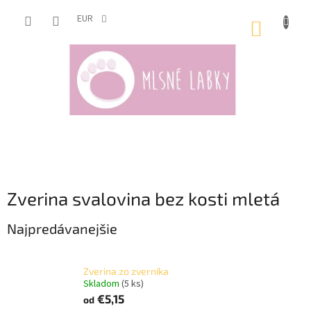
Prejsť
na
EUR
NÁKUP
obsah
KOŠÍK
Zverina svalovina bez kosti mletá
Najpredávanejšie
Zverina zo zverníka
Skladom
(5 ks)
€5,15
od