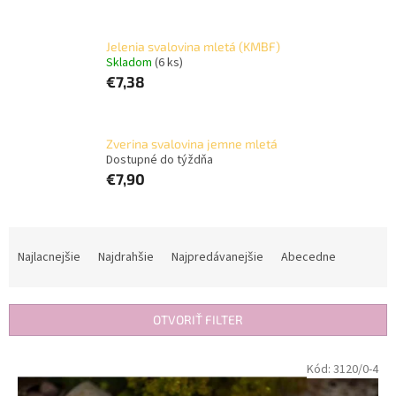
Jelenia svalovina mletá (KMBF)
Skladom
(6 ks)
€7,38
Zverina svalovina jemne mletá
Dostupné do týždňa
€7,90
R
a
Najlacnejšie
Najdrahšie
Najpredávanejšie
Abecedne
d
e
n
OTVORIŤ FILTER
i
e
V
Kód:
3120/0-4
p
ý
r