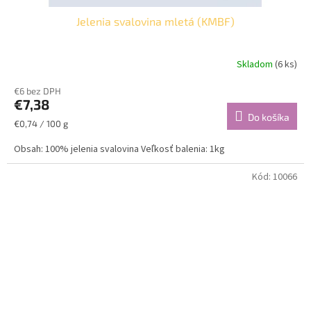
Jelenia svalovina mletá (KMBF)
Skladom
(6 ks)
€6 bez DPH
€7,38
Do košíka
Jednotková
€0,74 / 100 g
cena:
Obsah: 100% jelenia svalovina Veľkosť balenia: 1kg
Kód:
10066