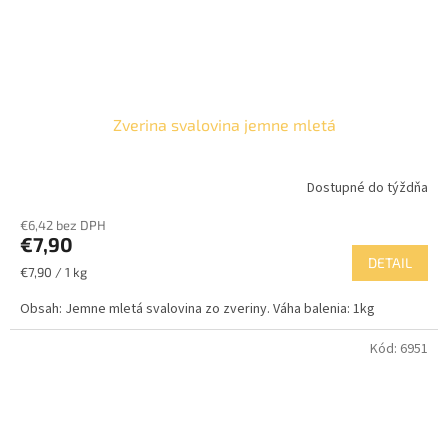
Zverina svalovina jemne mletá
Dostupné do týždňa
€6,42 bez DPH
€7,90
DETAIL
Jednotková
€7,90 / 1 kg
cena:
Obsah: Jemne mletá svalovina zo zveriny. Váha balenia: 1kg
Kód:
6951