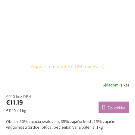
Zajačie mäso mleté (KB mix Hare)
Skladom
(1 ks)
€9,10 bez DPH
€11,19
Do košíka
Jednotková
€11,19 / 1 kg
cena:
Obsah: 50% zajačia svalovina, 35% zajačia kosť, 15% zajačie
vnútornosti (srdce, pľúca, pečienka) Váha balenia: 1kg