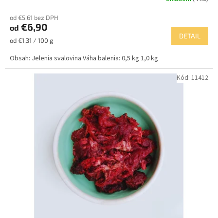
od €5,61 bez DPH
€6,90
od
DETAIL
Jednotková
od €1,31 / 100 g
cena:
Obsah: Jelenia svalovina Váha balenia: 0,5 kg 1,0 kg
Kód:
11412