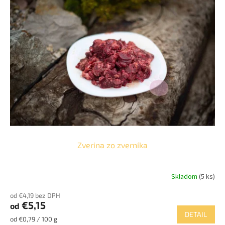
p
o
i
d
s
u
p
k
r
t
o
o
d
v
u
k
t
o
v
Zverina zo zverníka
Skladom
(5 ks)
od €4,19 bez DPH
€5,15
od
DETAIL
Jednotková
od €0,79 / 100 g