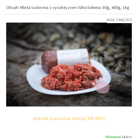
cena:
Obsah: Mletá svalovina z vysokej zveri Váha balenia: 80g, 400g, 1kg
Kód:
1941/0-5
Jelenia svalovina mletá (KB MIX)
Skladom
(4 ks)