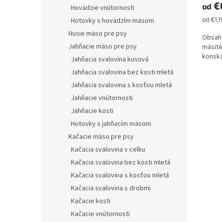
€
od
je
Hovädzie vnútornosti
5,0
Jednot
od €1,1
Hotovky s hovädzím mäsom
z
cena:
Husie mäso pre psy
5
Obsah:
hviezd
Jahňacie mäso pre psy
mäsité
konská
Jahňacia svalovina kusová
Jahňacia svalovina bez kosti mletá
Jahňacia svalovina s kosťou mletá
Jahňacie vnútornosti
Jahňacie kosti
Hotovky s jahňacím mäsom
Kačacie mäso pre psy
Kačacia svalovina v celku
Kačacia svalovina bez kosti mletá
Kačacia svalovina s kosťou mletá
Kačacia svalovina s drobmi
Kačacie kosti
Kačacie vnútornosti