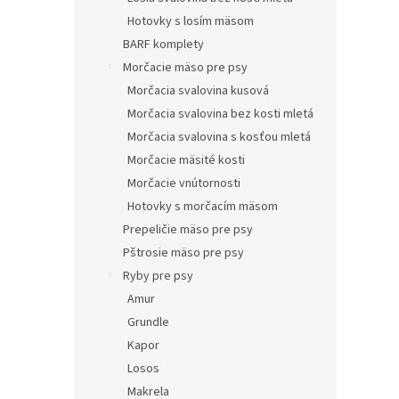
Hotovky s losím mäsom
BARF komplety
Morčacie mäso pre psy
Morčacia svalovina kusová
Morčacia svalovina bez kosti mletá
Morčacia svalovina s kosťou mletá
Morčacie mäsité kosti
Morčacie vnútornosti
Hotovky s morčacím mäsom
Prepeličie mäso pre psy
Pštrosie mäso pre psy
Ryby pre psy
Amur
Grundle
Kapor
Losos
Makrela