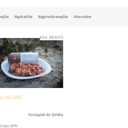
nejšie
Najdrahšie
Najpredávanejšie
Abecedne
Kód:
2016/0-5
ý mix (KB)
Dostupné do týždňa
erné
tenie
65 bez DPH
ktu