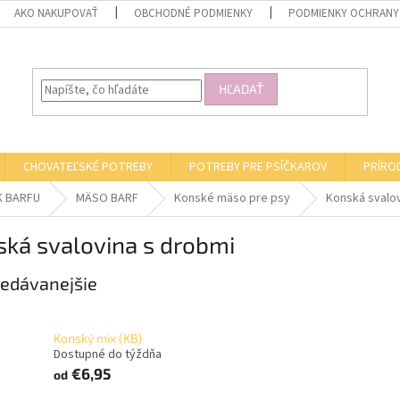
AKO NAKUPOVAŤ
OBCHODNÉ PODMIENKY
PODMIENKY OCHRANY
HĽADAŤ
CHOVATEĽSKÉ POTREBY
POTREBY PRE PSÍČKAROV
PRÍRO
K BARFU
MÄSO BARF
Konské mäso pre psy
Konská svalov
ská svalovina s drobmi
edávanejšie
Konský mix (KB)
Dostupné do týždňa
€6,95
od