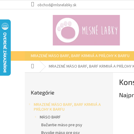
Prejsť
obchod@mlsnelabky.sk
na
obsah
MRAZENÉ MÄSO BARF, BARF KRMIVÁ A PRÍLOHY K BARFU
Domov
MRAZENÉ MÄSO BARF, BARF KRMIVÁ A PRÍLOHY 
B
Kon
o
Preskočiť
č
Kategórie
kategórie
Najpr
n
ý
MRAZENÉ MÄSO BARF, BARF KRMIVÁ A
p
PRÍLOHY K BARFU
a
MÄSO BARF
n
Bažantie mäso pre psy
e
Byvolie mäso pre psy