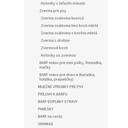
Hotovky s teľacím mäsom
Zverina pre psy
Zverina svalovina kusová
Zverina svalovina bez kosti mletá
Zverina svalovina s kosťou mletá
Zverina s drobmi
Zverinové kosti
Hotovky so zverinou
BARF mäso pre mini psíky, šteniatka,
mačky
BARF mäso pre dravce (kuriatka,
holátka, prepeličky)
MLIEČNE VÝROBKY PRE PSY
PRÍLOHY K BARFU
BARF DOPLNKY STRAVY
PAMLSKY
BARF na cesty
GRANULE