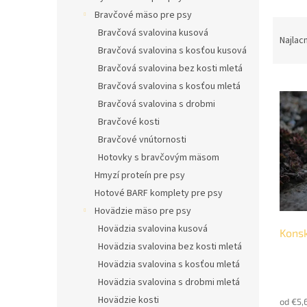
l
Bravčové mäso pre psy
R
Bravčová svalovina kusová
a
Najlac
Bravčová svalovina s kosťou kusová
d
e
Bravčová svalovina bez kosti mletá
V
n
Bravčová svalovina s kosťou mletá
ý
i
Bravčová svalovina s drobmi
p
e
Bravčové kosti
i
p
Bravčové vnútornosti
s
r
Hotovky s bravčovým mäsom
p
o
r
d
Hmyzí proteín pre psy
o
u
Hotové BARF komplety pre psy
d
k
Hovädzie mäso pre psy
u
t
Hovädzia svalovina kusová
Konsk
k
o
Hovädzia svalovina bez kosti mletá
t
v
o
Hovädzia svalovina s kosťou mletá
Priem
v
Hovädzia svalovina s drobmi mletá
hodno
Hovädzie kosti
od €5,
produ