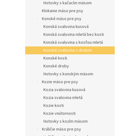
Hotovky s kačacím mäsom
Klokanie mäso pre psy
Konské mäso pre psy
Konská svalovina kusová
Konská svalovina mletá bez kosti
Konská svalovina s kosťou mletá
Konská svalovina s drobmi
Konské kosti
Konské droby
Hotovky s konským mäsom
Kozie mäso pre psy
Kozia svalovina kusová
Kozia svalovina mletá
Kozie kosti
Kozie vnútornosti
Hotovky s kozím mäsom
Králičie mäso pre psy