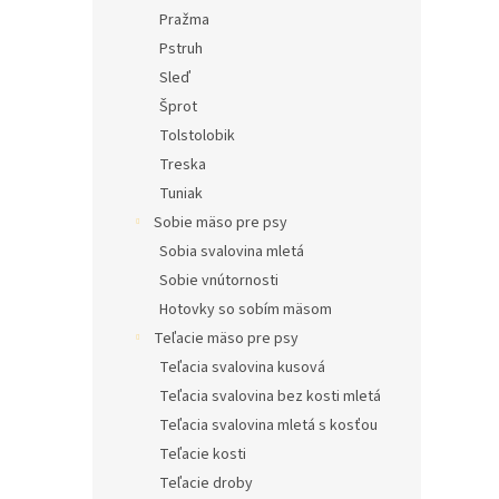
Pražma
Pstruh
Sleď
Šprot
Tolstolobik
Treska
Tuniak
Sobie mäso pre psy
Sobia svalovina mletá
Sobie vnútornosti
Hotovky so sobím mäsom
Teľacie mäso pre psy
Teľacia svalovina kusová
Teľacia svalovina bez kosti mletá
Teľacia svalovina mletá s kosťou
Teľacie kosti
Teľacie droby