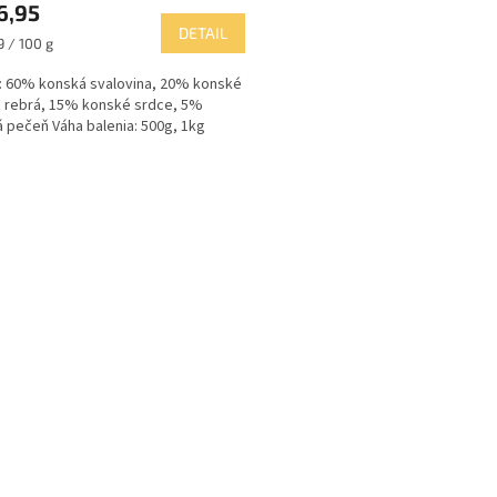
6,95
DETAIL
ková
9 / 100 g
 60% konská svalovina, 20% konské
ičiek.
 rebrá, 15% konské srdce, 5%
 pečeň Váha balenia: 500g, 1kg
O
v
l
á
d
a
c
i
e
p
r
v
k
y
v
ý