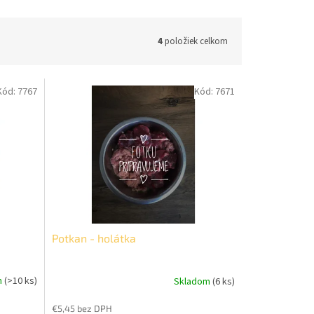
4
položiek celkom
Kód:
7767
Kód:
7671
Potkan - holátka
m
(>10 ks)
Skladom
(6 ks)
€5,45 bez DPH