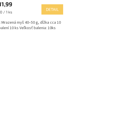
11,99
DETAIL
ková
0 / 1 ks
 Mrazená myš 40–50 g, dĺžka cca 10
balení 10 ks Veľkosť balenia: 10ks
O
v
l
á
d
a
c
i
e
p
r
v
k
y
v
ý