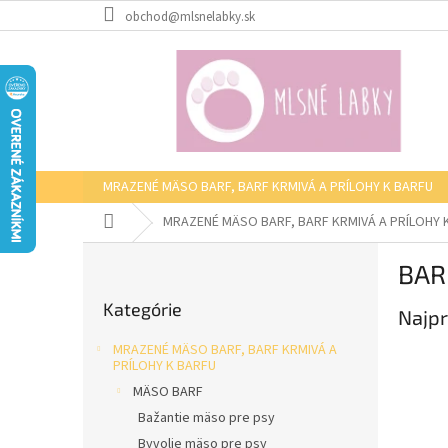
Prejsť
obchod@mlsnelabky.sk
na
obsah
MRAZENÉ MÄSO BARF, BARF KRMIVÁ A PRÍLOHY K BARFU
Domov
MRAZENÉ MÄSO BARF, BARF KRMIVÁ A PRÍLOHY 
B
BARF
o
Preskočiť
č
Kategórie
kategórie
Najpr
n
ý
MRAZENÉ MÄSO BARF, BARF KRMIVÁ A
p
PRÍLOHY K BARFU
a
MÄSO BARF
n
Bažantie mäso pre psy
e
Byvolie mäso pre psy