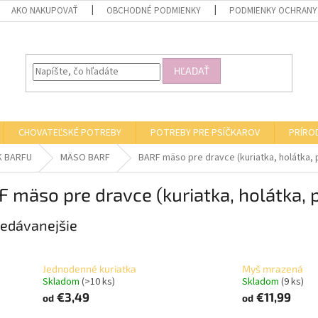
AKO NAKUPOVAŤ
OBCHODNÉ PODMIENKY
PODMIENKY OCHRANY
HĽADAŤ
CHOVATEĽSKÉ POTREBY
POTREBY PRE PSÍČKAROV
PRÍRO
K BARFU
MÄSO BARF
BARF mäso pre dravce (kuriatka, holátka, 
 mäso pre dravce (kuriatka, holátka, 
edávanejšie
Jednodenné kuriatka
Myš mrazená
Skladom
(>10 ks)
Skladom
(9 ks)
€3,49
€11,99
od
od