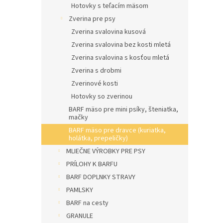
Hotovky s teľacím mäsom
Zverina pre psy
Zverina svalovina kusová
Zverina svalovina bez kosti mletá
Zverina svalovina s kosťou mletá
Zverina s drobmi
Zverinové kosti
Hotovky so zverinou
BARF mäso pre mini psíky, šteniatka,
mačky
BARF mäso pre dravce (kuriatka,
holátka, prepeličky)
MLIEČNE VÝROBKY PRE PSY
PRÍLOHY K BARFU
BARF DOPLNKY STRAVY
PAMLSKY
BARF na cesty
GRANULE