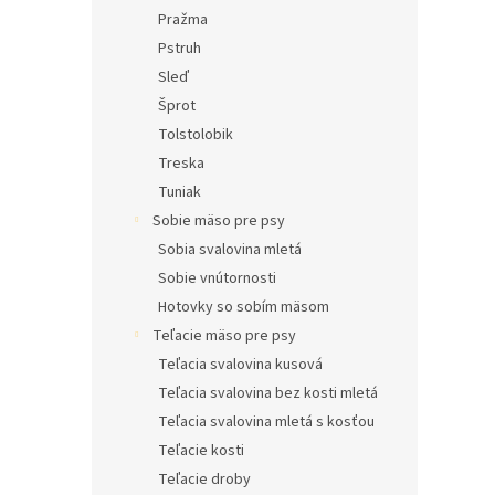
Pražma
Pstruh
Sleď
Šprot
Tolstolobik
Treska
Tuniak
Sobie mäso pre psy
Sobia svalovina mletá
Sobie vnútornosti
Hotovky so sobím mäsom
Teľacie mäso pre psy
Teľacia svalovina kusová
Teľacia svalovina bez kosti mletá
Teľacia svalovina mletá s kosťou
Teľacie kosti
Teľacie droby