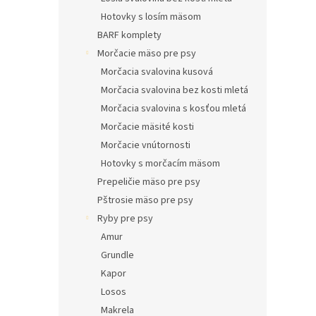
Hotovky s losím mäsom
BARF komplety
Morčacie mäso pre psy
Morčacia svalovina kusová
Morčacia svalovina bez kosti mletá
Morčacia svalovina s kosťou mletá
Morčacie mäsité kosti
Morčacie vnútornosti
Hotovky s morčacím mäsom
Prepeličie mäso pre psy
Pštrosie mäso pre psy
Ryby pre psy
Amur
Grundle
Kapor
Losos
Makrela