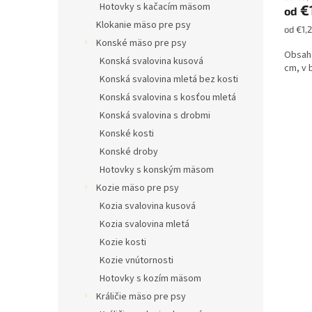
Hotovky s kačacím mäsom
€
od
Klokanie mäso pre psy
Jednot
od €1,2
cena:
Konské mäso pre psy
Obsah:
Konská svalovina kusová
cm, v 
Konská svalovina mletá bez kosti
Konská svalovina s kosťou mletá
Konská svalovina s drobmi
Konské kosti
Konské droby
Hotovky s konským mäsom
Kozie mäso pre psy
Kozia svalovina kusová
Kozia svalovina mletá
Kozie kosti
Kozie vnútornosti
Hotovky s kozím mäsom
Králičie mäso pre psy