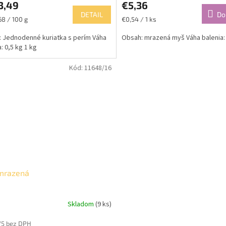
3,49
€5,36
DETAIL
Do
ková
Jednotková
68 / 100 g
€0,54 / 1 ks
cena:
 Jednodenné kuriatka s perím Váha
Obsah: mrazená myš Váha balenia:
ičiek.
: 0,5 kg 1 kg
Kód:
11648/16
mrazená
Skladom
(9 ks)
75 bez DPH