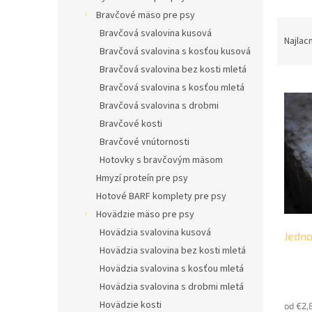
l
Bravčové mäso pre psy
R
Bravčová svalovina kusová
a
Najlac
Bravčová svalovina s kosťou kusová
d
e
Bravčová svalovina bez kosti mletá
V
n
Bravčová svalovina s kosťou mletá
ý
i
Bravčová svalovina s drobmi
p
e
Bravčové kosti
i
p
Bravčové vnútornosti
s
r
Hotovky s bravčovým mäsom
p
o
r
d
Hmyzí proteín pre psy
o
u
Hotové BARF komplety pre psy
d
k
Hovädzie mäso pre psy
u
t
Hovädzia svalovina kusová
Jedno
k
o
Hovädzia svalovina bez kosti mletá
t
v
o
Hovädzia svalovina s kosťou mletá
Priem
v
Hovädzia svalovina s drobmi mletá
hodno
Hovädzie kosti
od €2,
produ