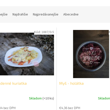
nejšie
Najdrahšie
Najpredávanejšie
Abecedne
Kód:
1887/0-5
denné kuriatka
Myš - holátka
Skladom
(>10 ks)
Sklado
erné
tenie
84 bez DPH
€4,36 bez DPH
ktu