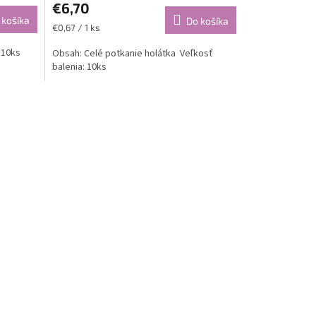
€6,70
 košíka
Do košíka
Jednotková
€0,67 / 1 ks
cena:
 10ks
Obsah: Celé potkanie holátka Veľkosť
balenia: 10ks