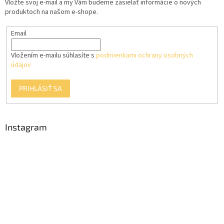
Vložte svoj e-mail a my Vám budeme zasielať informácie o nových
i
e
produktoch na našom e-shope.
p
e
r
Email
v
k
y
Vložením e-mailu súhlasíte s
podmienkami ochrany osobných
v
údajov
ý
p
PRIHLÁSIŤ SA
i
s
u
Instagram