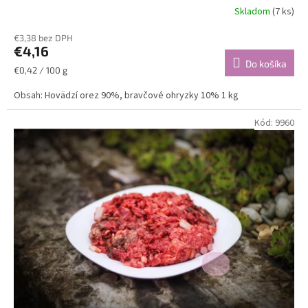
Skladom
(7 ks)
Priemerné
hodnotenie
€3,38 bez DPH
produktu
€4,16
je
Do košíka
5,0
Jednotková
€0,42 / 100 g
z
cena:
5
Obsah: Hovädzí orez 90%, bravčové ohryzky 10% 1 kg
hviezdičiek.
Kód:
9960