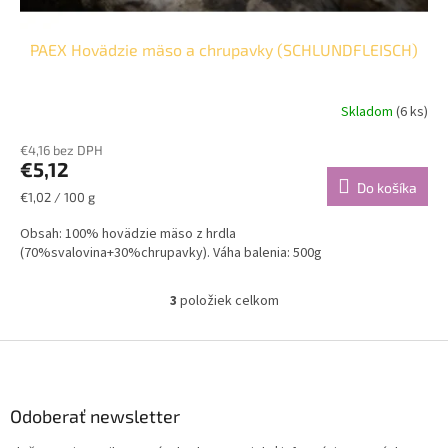
PAEX Hovädzie mäso a chrupavky (SCHLUNDFLEISCH)
Skladom
(6 ks)
€4,16 bez DPH
€5,12
Do košíka
Jednotková
€1,02 / 100 g
cena:
Obsah: 100% hovädzie mäso z hrdla
(70%svalovina+30%chrupavky). Váha balenia: 500g
3
položiek celkom
O
v
l
Z
á
á
d
p
a
ä
Odoberať newsletter
c
t
i