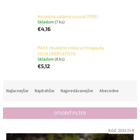
Hovädzia saláma surová (POS)
Skladom
(7 ks)
€4,16
PAEX Hovädzie mäso a chrupavky
(SCHLUNDFLEISCH)
Skladom
(6 ks)
€5,12
R
a
Najlacnejšie
Najdrahšie
Najpredávanejšie
Abecedne
d
e
n
OTVORIŤ FILTER
i
e
V
Kód:
2031/0-4
p
ý
r