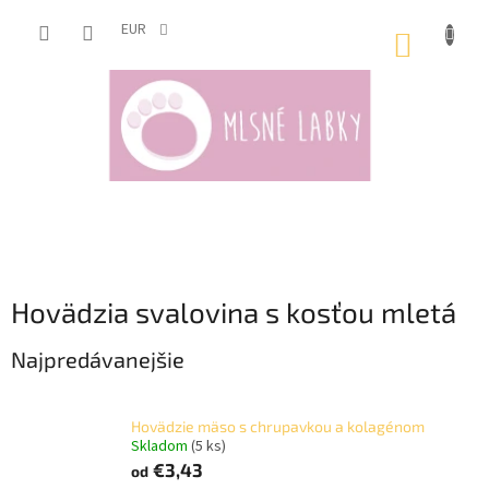
Prejsť
na
EUR
NÁKUP
obsah
KOŠÍK
Hovädzia svalovina s kosťou mletá
Najpredávanejšie
Hovädzie mäso s chrupavkou a kolagénom
Skladom
(5 ks)
€3,43
od