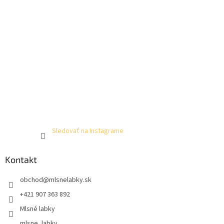
Sledovať na Instagrame
Kontakt
obchod
@
mlsnelabky.sk
+421 907 363 892
Mlsné labky
mlsne_labky