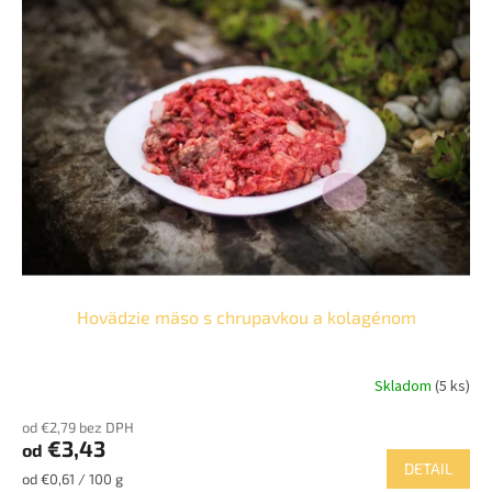
p
o
i
d
s
u
p
k
r
t
o
o
d
v
u
k
t
o
v
Hovädzie mäso s chrupavkou a kolagénom
Skladom
(5 ks)
Priemerné
hodnotenie
od €2,79 bez DPH
produktu
€3,43
od
je
DETAIL
5,0
Jednotková
od €0,61 / 100 g