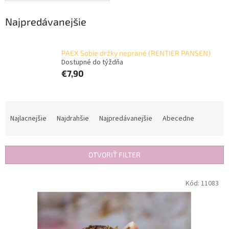
Najpredávanejšie
PAEX Sobie držky neprané (RENTIER PANSEN)
Dostupné do týždňa
€7,90
R
a
Najlacnejšie
Najdrahšie
Najpredávanejšie
Abecedne
d
e
n
OTVORIŤ FILTER
i
e
V
Kód:
11083
p
ý
r
p
o
i
d
s