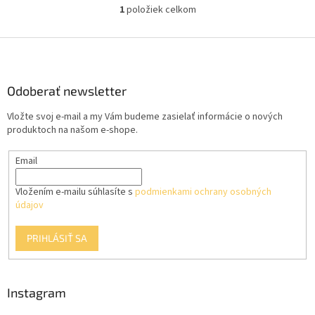
1
položiek celkom
O
v
l
Z
á
á
d
p
a
ä
Odoberať newsletter
c
t
i
Vložte svoj e-mail a my Vám budeme zasielať informácie o nových
i
e
produktoch na našom e-shope.
p
e
r
Email
v
k
y
Vložením e-mailu súhlasíte s
podmienkami ochrany osobných
v
údajov
ý
p
PRIHLÁSIŤ SA
i
s
u
Instagram