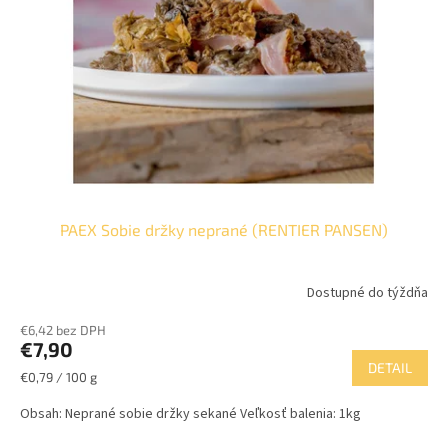
u
p
k
r
t
o
o
d
v
u
k
t
o
v
PAEX Sobie držky neprané (RENTIER PANSEN)
Dostupné do týždňa
€6,42 bez DPH
€7,90
DETAIL
Jednotková
€0,79 / 100 g
cena:
Obsah: Neprané sobie držky sekané Veľkosť balenia: 1kg