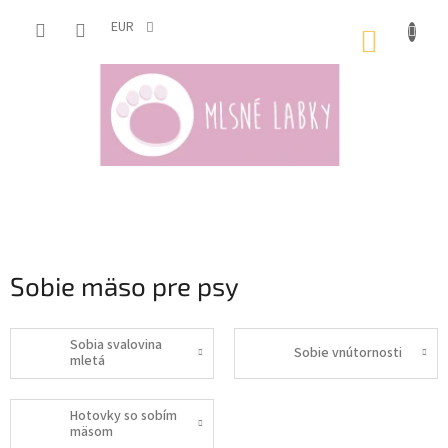
Prejsť
na
EUR
NÁKUP
obsah
KOŠÍK
Sobie mäso pre psy
Sobia svalovina
Sobie vnútornosti
mletá
Hotovky so sobím
mäsom