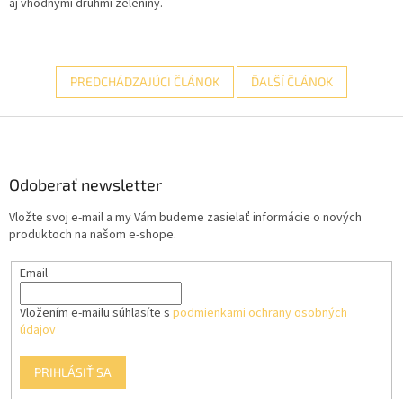
aj vhodnými druhmi zeleniny.
PREDCHÁDZAJÚCI ČLÁNOK
ĎALŠÍ ČLÁNOK
Z
á
p
ä
Odoberať newsletter
t
Vložte svoj e-mail a my Vám budeme zasielať informácie o nových
i
produktoch na našom e-shope.
e
Email
Vložením e-mailu súhlasíte s
podmienkami ochrany osobných
údajov
PRIHLÁSIŤ SA