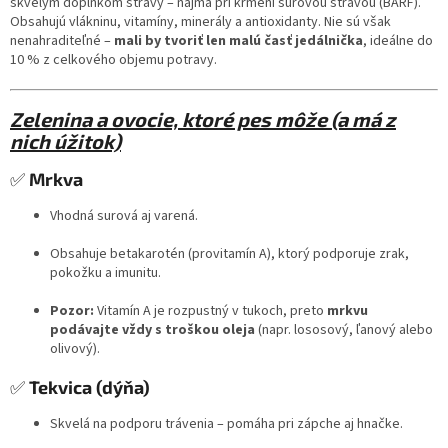
skvelým doplnkom stravy – najmä pri kŕmení surovou stravou (BARF).
Obsahujú vlákninu, vitamíny, minerály a antioxidanty. Nie sú však
nenahraditeľné –
mali by tvoriť len malú časť jedálnička
, ideálne do
10 % z celkového objemu potravy.
Zelenina a ovocie, ktoré pes môže (a má z
nich úžitok)
✅
Mrkva
Vhodná surová aj varená.
Obsahuje betakarotén (provitamín A), ktorý podporuje zrak,
pokožku a imunitu.
Pozor:
Vitamín A je rozpustný v tukoch, preto
mrkvu
podávajte vždy s troškou oleja
(napr. lososový, ľanový alebo
olivový).
✅
Tekvica (dýňa)
Skvelá na podporu trávenia – pomáha pri zápche aj hnačke.