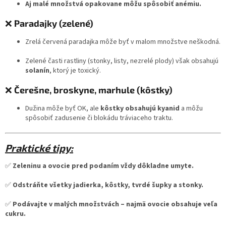
Aj malé množstvá opakovane môžu spôsobiť anémiu.
❌
Paradajky (zelené)
Zrelá červená paradajka môže byť v malom množstve neškodná.
Zelené časti rastliny (stonky, listy, nezrelé plody) však obsahujú
solanín
, ktorý je toxický.
❌
Čerešne, broskyne, marhule (kôstky)
Dužina môže byť OK, ale
kôstky obsahujú kyanid
a môžu
spôsobiť zadusenie či blokádu tráviaceho traktu.
Praktické tipy:
✅
Zeleninu a ovocie pred podaním vždy dôkladne umyte.
✅
Odstráňte všetky jadierka, kôstky, tvrdé šupky a stonky.
✅
Podávajte v malých množstvách – najmä ovocie obsahuje veľa
cukru.