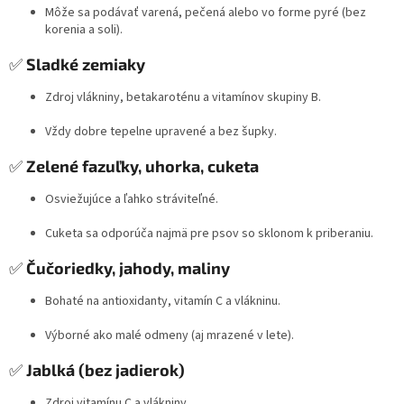
Môže sa podávať varená, pečená alebo vo forme pyré (bez
korenia a soli).
✅
Sladké zemiaky
Zdroj vlákniny, betakaroténu a vitamínov skupiny B.
Vždy dobre tepelne upravené a bez šupky.
✅
Zelené fazuľky, uhorka, cuketa
Osviežujúce a ľahko stráviteľné.
Cuketa sa odporúča najmä pre psov so sklonom k priberaniu.
✅
Čučoriedky, jahody, maliny
Bohaté na antioxidanty, vitamín C a vlákninu.
Výborné ako malé odmeny (aj mrazené v lete).
✅
Jablká (bez jadierok)
Zdroj vitamínu C a vlákniny.