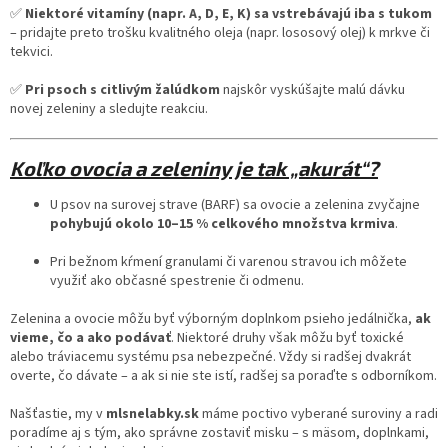
✅
Niektoré vitamíny (napr. A, D, E, K) sa vstrebávajú iba s tukom
– pridajte preto trošku kvalitného oleja (napr. lososový olej) k mrkve či
tekvici.
✅
Pri psoch s citlivým žalúdkom
najskôr vyskúšajte malú dávku
novej zeleniny a sledujte reakciu.
Koľko ovocia a zeleniny je tak „akurát“?
U psov na surovej strave (BARF) sa ovocie a zelenina zvyčajne
pohybujú okolo 10–15 % celkového množstva krmiva
.
Pri bežnom kŕmení granulami či varenou stravou ich môžete
využiť ako občasné spestrenie či odmenu.
Zelenina a ovocie môžu byť výborným doplnkom psieho jedálnička,
ak
vieme, čo a ako podávať
. Niektoré druhy však môžu byť toxické
alebo tráviacemu systému psa nebezpečné. Vždy si radšej dvakrát
overte, čo dávate – a ak si nie ste istí, radšej sa poraďte s odborníkom.
Našťastie, my v
mlsnelabky.sk
máme poctivo vyberané suroviny a radi
poradíme aj s tým, ako správne zostaviť misku – s mäsom, doplnkami,