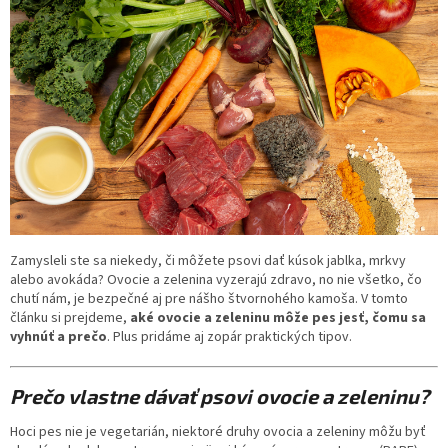
Zamysleli ste sa niekedy, či môžete psovi dať kúsok jablka, mrkvy
alebo avokáda? Ovocie a zelenina vyzerajú zdravo, no nie všetko, čo
chutí nám, je bezpečné aj pre nášho štvornohého kamoša. V tomto
článku si prejdeme,
aké ovocie a zeleninu môže pes jesť, čomu sa
vyhnúť a prečo
. Plus pridáme aj zopár praktických tipov.
Prečo vlastne dávať psovi ovocie a zeleninu?
Hoci pes nie je vegetarián, niektoré druhy ovocia a zeleniny môžu byť