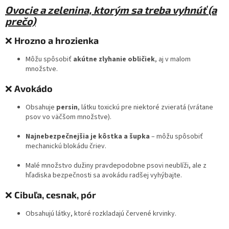
Ovocie a zelenina, ktorým sa treba vyhnúť (a
prečo)
❌
Hrozno a hrozienka
Môžu spôsobiť
akútne zlyhanie obličiek
, aj v malom
množstve.
❌
Avokádo
Obsahuje
persin
, látku toxickú pre niektoré zvieratá (vrátane
psov vo väčšom množstve).
Najnebezpečnejšia je kôstka a šupka
– môžu spôsobiť
mechanickú blokádu čriev.
Malé množstvo dužiny pravdepodobne psovi neublíži, ale z
hľadiska bezpečnosti sa avokádu radšej vyhýbajte.
❌
Cibuľa, cesnak, pór
Obsahujú látky, ktoré rozkladajú červené krvinky.