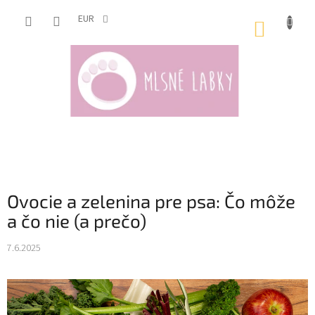
Prejsť
na
EUR
NÁKUP
obsah
KOŠÍK
Ovocie a zelenina pre psa: Čo môže
a čo nie (a prečo)
7.6.2025