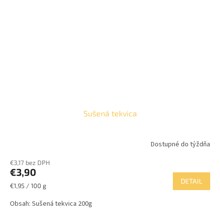
Sušená tekvica
Dostupné do týždňa
€3,17 bez DPH
€3,90
DETAIL
Jednotková
€1,95 / 100 g
cena:
Obsah: Sušená tekvica 200g