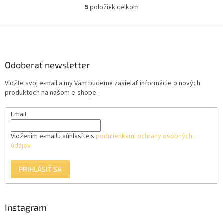
5
položiek celkom
O
v
l
Z
á
á
d
p
a
ä
Odoberať newsletter
c
t
i
Vložte svoj e-mail a my Vám budeme zasielať informácie o nových
i
e
produktoch na našom e-shope.
p
e
r
Email
v
k
y
Vložením e-mailu súhlasíte s
podmienkami ochrany osobných
v
údajov
ý
p
PRIHLÁSIŤ SA
i
s
u
Instagram