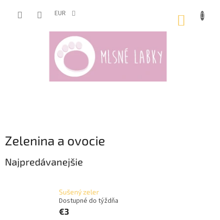
Prejsť
na
EUR
NÁKUP
obsah
KOŠÍK
Zelenina a ovocie
Najpredávanejšie
Sušený zeler
Dostupné do týždňa
€3