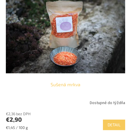
p
o
i
d
s
u
p
k
r
t
o
o
d
v
u
k
t
o
v
Sušená mrkva
Dostupné do týždňa
Priemerné
hodnotenie
€2,36 bez DPH
produktu
€2,90
je
DETAIL
5,0
Jednotková
€1,45 / 100 g