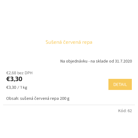
Sušená červená repa
Na objednávku - na sklade od 31.7.2020
Priemerné
hodnotenie
€2,68 bez DPH
produktu
€3,30
je
DETAIL
5,0
Jednotková
€3,30 / 1 kg
z
cena:
5
Obsah: sušená červená repa 200 g
hviezdičiek.
Kód:
62