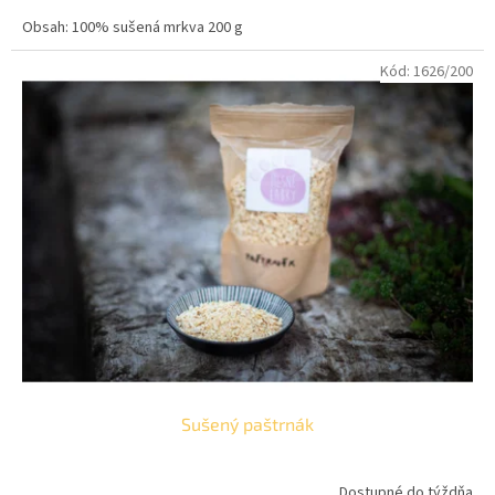
z
cena:
5
Obsah: 100% sušená mrkva 200 g
hviezdičiek.
Kód:
1626/200
Sušený paštrnák
Dostupné do týždňa