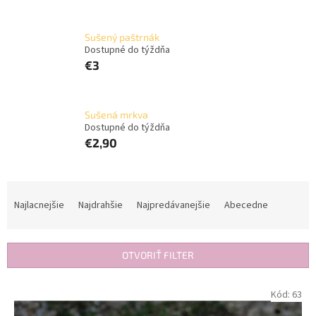
Sušený paštrnák
Dostupné do týždňa
€3
Sušená mrkva
Dostupné do týždňa
€2,90
R
a
Najlacnejšie
Najdrahšie
Najpredávanejšie
Abecedne
d
e
n
OTVORIŤ FILTER
i
e
V
Kód:
63
p
ý
r