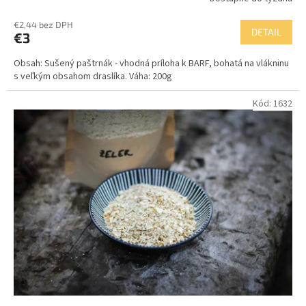
Priemerné
hodnotenie
€2,44 bez DPH
produktu
DETAIL
€3
je
3,0
Obsah: Sušený paštrnák - vhodná príloha k BARF, bohatá na vlákninu
z
s veľkým obsahom draslíka. Váha: 200g
5
hviezdičiek.
Kód:
1632