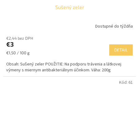
Sušený zeler
Dostupné do týždňa
€2,44 bez DPH
€3
DETAIL
Jednotková
€1,50 / 100 g
cena:
Obsah: Sušený zeler POUŽITIE: Na podporu trávenia a látkovej
výmeny s miernym antibakteriálnym účinkom. Váha: 200g
Kód:
61