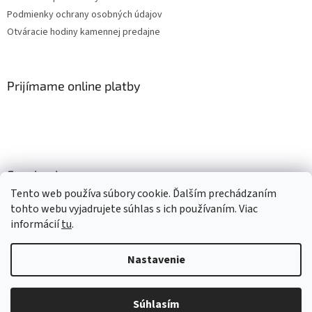
Podmienky ochrany osobných údajov
Otváracie hodiny kamennej predajne
Prijímame online platby
Facebook
Tento web používa súbory cookie. Ďalším prechádzaním
tohto webu vyjadrujete súhlas s ich používaním. Viac
informácií
tu
.
Vytvoril Shoptet
Nastavenie
Copyright 2026
Mlsné labky
. Všetky práva vyhradené.
Upraviť
nastavenie cookies
Súhlasím