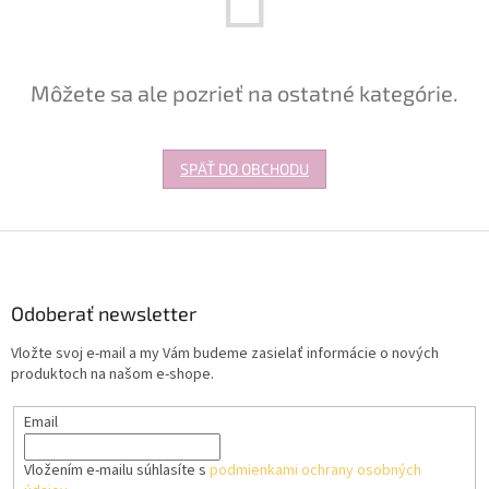
Môžete sa ale pozrieť na ostatné kategórie.
SPÄŤ DO OBCHODU
Z
á
p
ä
Odoberať newsletter
t
Vložte svoj e-mail a my Vám budeme zasielať informácie o nových
i
produktoch na našom e-shope.
e
Email
Vložením e-mailu súhlasíte s
podmienkami ochrany osobných