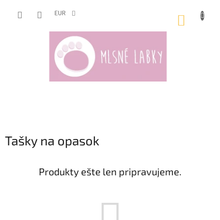
Prejsť
na
EUR
NÁKUP
obsah
KOŠÍK
Tašky na opasok
Produkty ešte len pripravujeme.