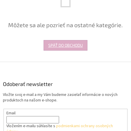
Môžete sa ale pozrieť na ostatné kategórie.
SPÄŤ DO OBCHODU
Z
á
p
ä
Odoberať newsletter
t
Vložte svoj e-mail a my Vám budeme zasielať informácie o nových
i
produktoch na našom e-shope.
e
Email
Vložením e-mailu súhlasíte s
podmienkami ochrany osobných