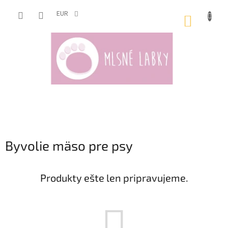
Prejsť
na
EUR
NÁKUP
obsah
KOŠÍK
Byvolie mäso pre psy
Produkty ešte len pripravujeme.