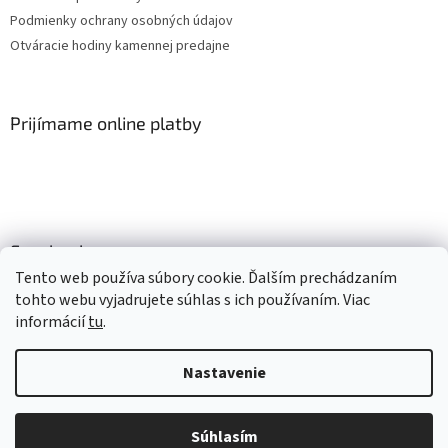
Podmienky ochrany osobných údajov
Otváracie hodiny kamennej predajne
Prijímame online platby
Facebook
Tento web používa súbory cookie. Ďalším prechádzaním
tohto webu vyjadrujete súhlas s ich používaním. Viac
informácií
tu
.
Vytvoril Shoptet
Nastavenie
Copyright 2026
Mlsné labky
. Všetky práva vyhradené.
Upraviť
nastavenie cookies
Súhlasím