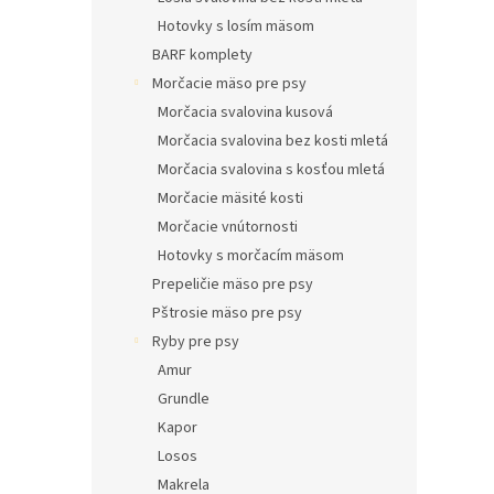
Hotovky s losím mäsom
BARF komplety
Morčacie mäso pre psy
Morčacia svalovina kusová
Morčacia svalovina bez kosti mletá
Morčacia svalovina s kosťou mletá
Morčacie mäsité kosti
Morčacie vnútornosti
Hotovky s morčacím mäsom
Prepeličie mäso pre psy
Pštrosie mäso pre psy
Ryby pre psy
Amur
Grundle
Kapor
Losos
Makrela