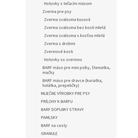
Hotovky s teľacím mäsom
Zverina pre psy
Zverina svalovina kusová
Zverina svalovina bez kosti mletá
Zverina svalovina s kosťou mletá
Zverina s drobmi
Zverinové kosti
Hotovky so zverinou
BARF mäso pre mini psíky, šteniatka,
mačky
BARF mäso pre dravce (kuriatka,
holátka, prepeličky)
MLIEČNE VÝROBKY PRE PSY
PRÍLOHY K BARFU
BARF DOPLNKY STRAVY
PAMLSKY
BARF na cesty
GRANULE