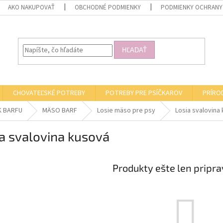
AKO NAKUPOVAŤ
OBCHODNÉ PODMIENKY
PODMIENKY OCHRANY
HĽADAŤ
CHOVATEĽSKÉ POTREBY
POTREBY PRE PSÍČKAROV
PRÍRO
K BARFU
MÄSO BARF
Losie mäso pre psy
Losia svalovina
a svalovina kusová
Produkty ešte len pripr