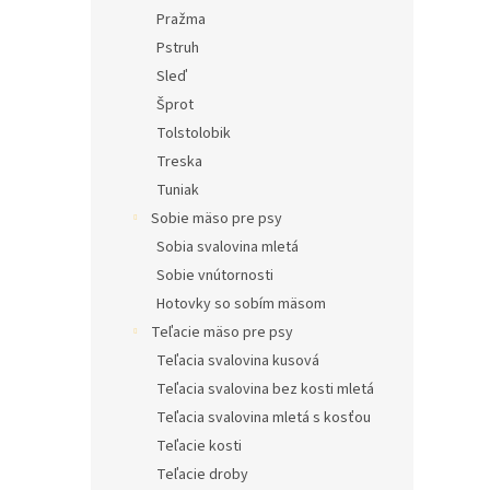
Pražma
Pstruh
Sleď
Šprot
Tolstolobik
Treska
Tuniak
Sobie mäso pre psy
Sobia svalovina mletá
Sobie vnútornosti
Hotovky so sobím mäsom
Teľacie mäso pre psy
Teľacia svalovina kusová
Teľacia svalovina bez kosti mletá
Teľacia svalovina mletá s kosťou
Teľacie kosti
Teľacie droby