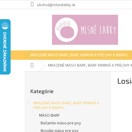
Prejsť
obchod@mlsnelabky.sk
na
obsah
MRAZENÉ MÄSO BARF, BARF KRMIVÁ A PRÍLOHY K BARFU
Domov
MRAZENÉ MÄSO BARF, BARF KRMIVÁ A PRÍLOHY 
B
Losi
o
Preskočiť
č
Kategórie
kategórie
n
ý
MRAZENÉ MÄSO BARF, BARF KRMIVÁ A
p
PRÍLOHY K BARFU
a
MÄSO BARF
n
Bažantie mäso pre psy
e
Byvolie mäso pre psy