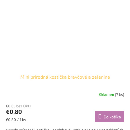
Mini prírodná kostička bravčové a zelenina
Skladom
(7 ks)
€0,65 bez DPH
€0,80
Do košíka
Jednotková
€0,80 / 1 ks
cena: