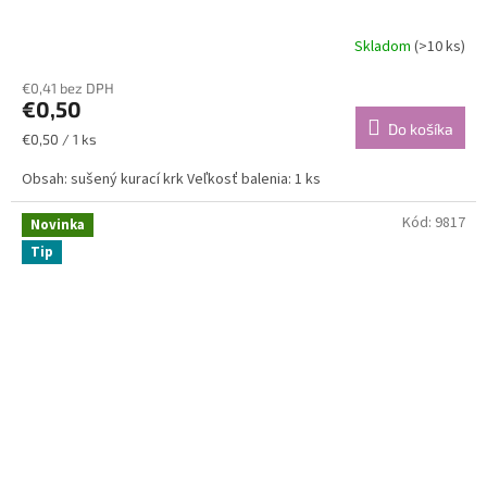
Skladom
(>10 ks)
€0,41 bez DPH
€0,50
Do košíka
Jednotková
€0,50 / 1 ks
cena:
Obsah: sušený kurací krk Veľkosť balenia: 1 ks
Kód:
9817
Novinka
Tip