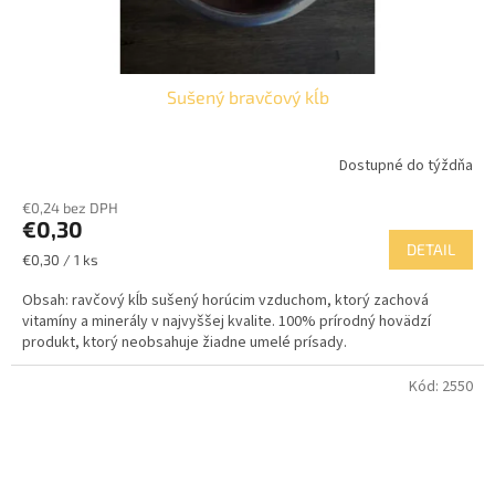
Sušený bravčový kĺb
Dostupné do týždňa
€0,24 bez DPH
€0,30
DETAIL
Jednotková
€0,30 / 1 ks
cena:
Obsah: ravčový kĺb sušený horúcim vzduchom, ktorý zachová
vitamíny a minerály v najvyššej kvalite. 100% prírodný hovädzí
produkt, ktorý neobsahuje žiadne umelé prísady.
Kód:
2550