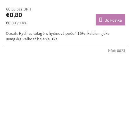
€0,65 bez DPH
€0,80
Do košíka
Jednotková
€0,80 / 1 ks
cena:
Obsah: Hydina, kolagén, hydinová pečeň 16%, kalcium, juka
80mg/kg Veľkosť balenia: 1ks
Kód:
8823