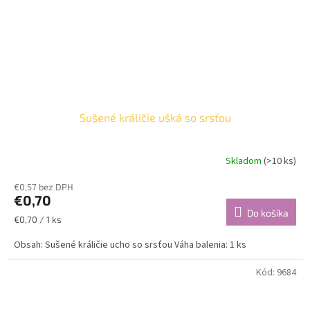
Sušené králičie ušká so srsťou
Skladom
(>10 ks)
Priemerné
hodnotenie
€0,57 bez DPH
produktu
€0,70
je
Do košíka
5,0
Jednotková
€0,70 / 1 ks
z
cena:
5
Obsah: Sušené králičie ucho so srsťou Váha balenia: 1 ks
hviezdičiek.
Kód:
9684