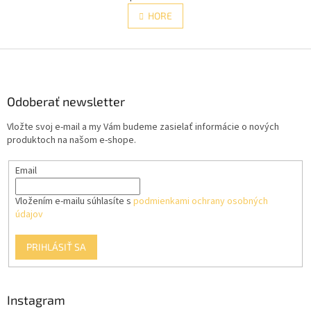
v
á
l
HORE
n
á
k
d
o
v
Z
a
a
c
á
n
i
p
i
e
ä
Odoberať newsletter
e
p
t
r
Vložte svoj e-mail a my Vám budeme zasielať informácie o nových
i
v
produktoch na našom e-shope.
e
k
y
Email
v
ý
p
Vložením e-mailu súhlasíte s
podmienkami ochrany osobných
i
údajov
s
u
PRIHLÁSIŤ SA
Instagram