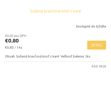
Sušená bravčová kosť z karé
Dostupné do týždňa
€0,65 bez DPH
€0,80
DETAIL
Jednotková
€0,80 / 1 ks
cena:
Obsah: Sušená bravčová kosť z karé Veľkosť balenia: 1ks
Kód:
8826