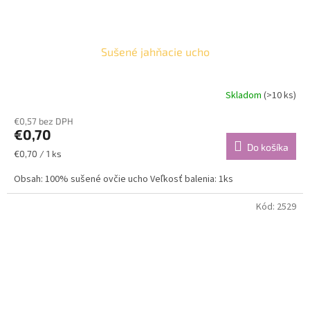
Sušené jahňacie ucho
Skladom
(>10 ks)
€0,57 bez DPH
€0,70
Do košíka
Jednotková
€0,70 / 1 ks
cena:
Obsah: 100% sušené ovčie ucho Veľkosť balenia: 1ks
Kód:
2529