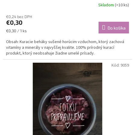
Skladom
(>10 ks)
€0,24 bez DPH
€0,30
Do košíka
Jednotková
€0,30 / 1 ks
cena:
Obsah: Kuracie beháky sušené horúcim vzduchom, ktorý zachová
vitamíny a minerály v najvyššej kvalite. 100% prírodný kurací
produkt, ktorý neobsahuje žiadne umelé prísady.
Kód:
9059