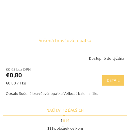
Sušená bravčová lopatka
Dostupné do týždňa
€0,65 bez DPH
€0,80
DETAIL
Jednotková
€0,80 / 1 ks
cena:
Obsah: Sušená bravčová lopatka Veľkosť balenia: 1ks
NAČÍTAŤ 12 ĎALŠÍCH
S
1
16
t
O
r
186
položiek celkom