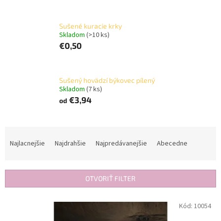
Sušené kuracie krky
Skladom
(>10 ks)
€0,50
Sušený hovädzí býkovec pílený
Skladom
(7 ks)
€3,94
od
R
a
Najlacnejšie
Najdrahšie
Najpredávanejšie
Abecedne
d
e
n
OTVORIŤ FILTER
i
e
V
Kód:
10054
p
ý
r