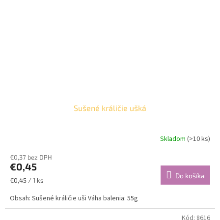
Sušené králičie ušká
Skladom
(>10 ks)
€0,37 bez DPH
€0,45
Do košíka
Jednotková
€0,45 / 1 ks
cena:
Obsah: Sušené králičie uši Váha balenia: 55g
Kód:
8616