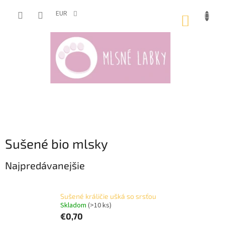
Prejsť
na
EUR
NÁKUP
obsah
KOŠÍK
Sušené bio mlsky
Najpredávanejšie
Sušené králičie ušká so srsťou
Skladom
(>10 ks)
€0,70