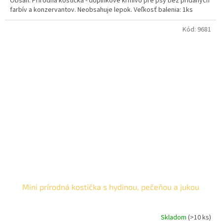
Obsah: Prírodná kostička - doplnkové krmivo pre psy bez pridaných
farbív a konzervantov. Neobsahuje lepok. Veľkosť balenia: 1ks
Kód:
9681
Mini prírodná kostička s hydinou, pečeňou a jukou
Skladom
(>10 ks)