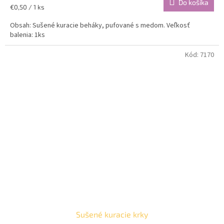
Do košíka
Jednotková
€0,50 / 1 ks
cena:
Obsah: Sušené kuracie beháky, pufované s medom. Veľkosť
balenia: 1ks
Kód:
7170
Sušené kuracie krky