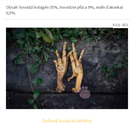
cena:
Obsah: hovädzí kolagén 35%, hovädzie pľúca 9%, inulín (čakanka)
0,5%.
Kód:
483
Sušené kuracie beháky