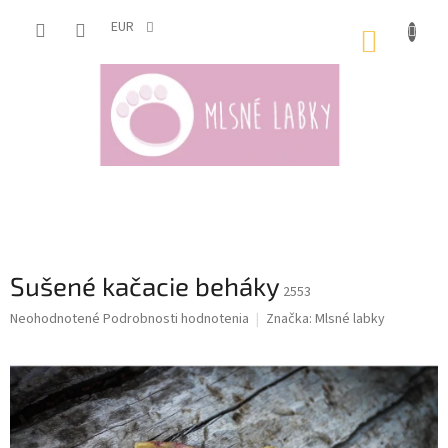
Prejsť
na
EUR
NÁKUP
obsah
KOŠÍK
Sušené kačacie beháky
2553
Priemerné
Neohodnotené
Podrobnosti hodnotenia
Značka:
Mlsné labky
hodnotenie
produktu
je
0,0
z
5