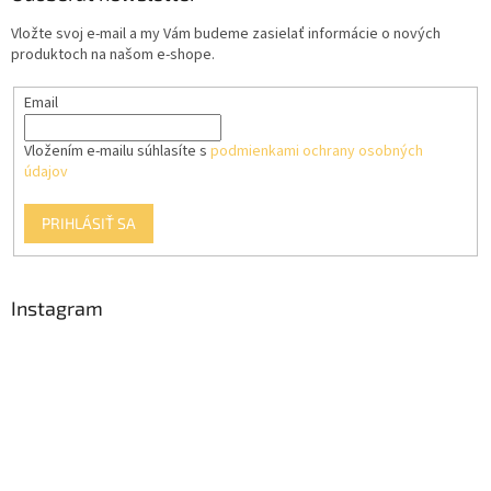
t
Vložte svoj e-mail a my Vám budeme zasielať informácie o nových
i
produktoch na našom e-shope.
e
Email
Vložením e-mailu súhlasíte s
podmienkami ochrany osobných
údajov
PRIHLÁSIŤ SA
Instagram