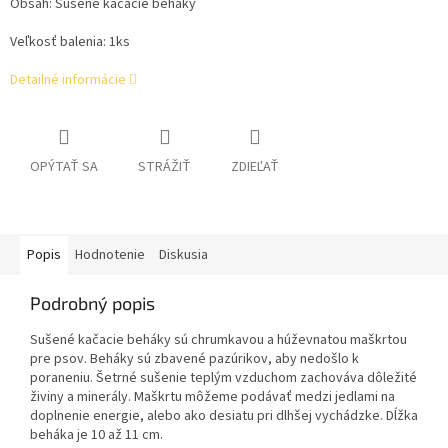
Obsah: Sušené kačacie beháky
Veľkosť balenia: 1ks
Detailné informácie
OPÝTAŤ SA
STRÁŽIŤ
ZDIEĽAŤ
Popis
Hodnotenie
Diskusia
Podrobný popis
Sušené kačacie beháky sú chrumkavou a húževnatou maškrtou
pre psov. Beháky sú zbavené pazúrikov, aby nedošlo k
poraneniu. Šetrné sušenie teplým vzduchom zachováva dôležité
živiny a minerály. Maškrtu môžeme podávať medzi jedlami na
doplnenie energie, alebo ako desiatu pri dlhšej vychádzke. Dĺžka
beháka je 10 až 11 cm.