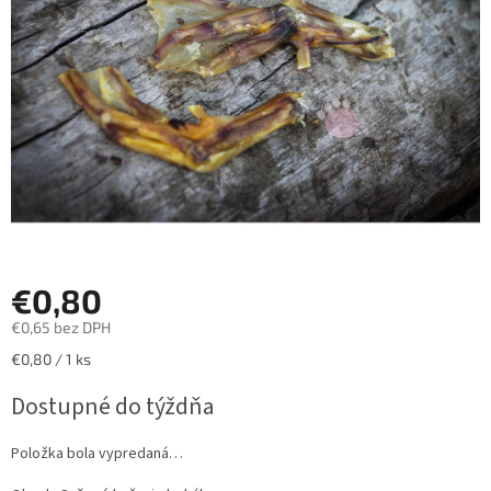
hviezdičiek.
€0,80
€0,65 bez DPH
Jednotková
€0,80 / 1 ks
cena:
Dostupné do týždňa
Položka bola vypredaná…