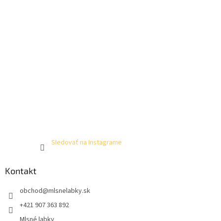
Sledovať na Instagrame
Kontakt
obchod
@
mlsnelabky.sk
+421 907 363 892
Mlsné labky