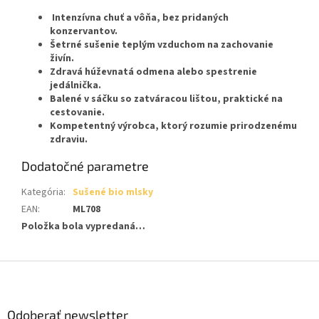
Intenzívna chuť a vôňa, bez pridaných
konzervantov.
Šetrné sušenie teplým vzduchom na zachovanie
živín.
Zdravá húževnatá odmena alebo spestrenie
jedálnička.
Balené v sáčku so zatváracou lištou, praktické na
cestovanie.
Kompetentný výrobca, ktorý rozumie prirodzenému
zdraviu.
Dodatočné parametre
Kategória
:
Sušené bio mlsky
EAN
:
ML708
Položka bola vypredaná…
Z
á
p
ä
Odoberať newsletter