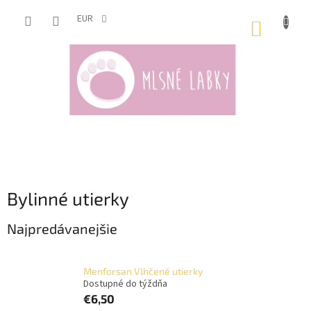
Prejsť
na
EUR
NÁKUP
obsah
KOŠÍK
Bylinné utierky
Najpredávanejšie
Menforsan Vlhčené utierky
Dostupné do týždňa
€6,50