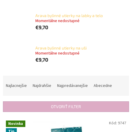
Arava bylinné utierky na labky a telo
Momentálne nedostupné
€9,70
Arava bylinné utierky na uši
Momentálne nedostupné
€9,70
R
a
Najlacnejšie
Najdrahšie
Najpredávanejšie
Abecedne
d
e
n
OTVORIŤ FILTER
i
e
V
Kód:
9747
p
Novinka
ý
r
Tip