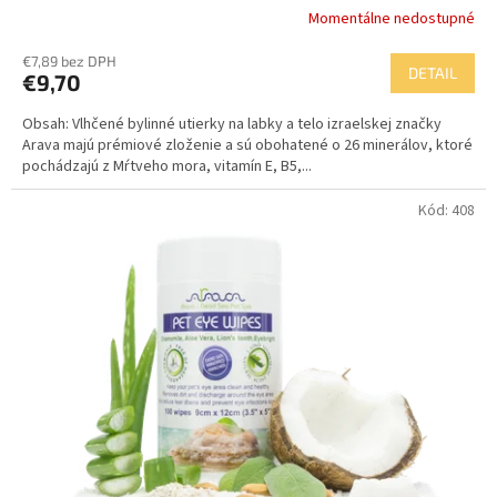
Momentálne nedostupné
€7,89 bez DPH
DETAIL
€9,70
Obsah: Vlhčené bylinné utierky na labky a telo izraelskej značky
Arava majú prémiové zloženie a sú obohatené o 26 minerálov, ktoré
pochádzajú z Mŕtveho mora, vitamín E, B5,...
Kód:
408