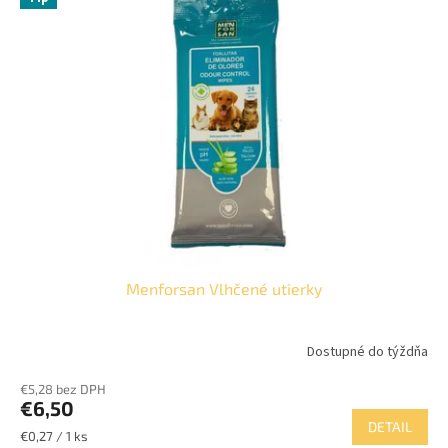
p
o
i
d
s
u
p
k
r
t
o
o
d
v
u
k
t
o
v
Menforsan Vlhčené utierky
Dostupné do týždňa
€5,28 bez DPH
€6,50
DETAIL
Jednotková
€0,27 / 1 ks