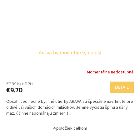
Arava bylinné utierky na uši
Momentálne nedostupné
€7,89 bez DPH
DETAIL
€9,70
Obsah: Jedinečné bylinné utierky ARAVA sú špeciálne navrhnuté pre
citlivé uši vašich domácich miláčikov. Jemne vyčistia špinu a ušný
maz, účinne napomáhajú zmierniť...
4
položiek celkom
O
v