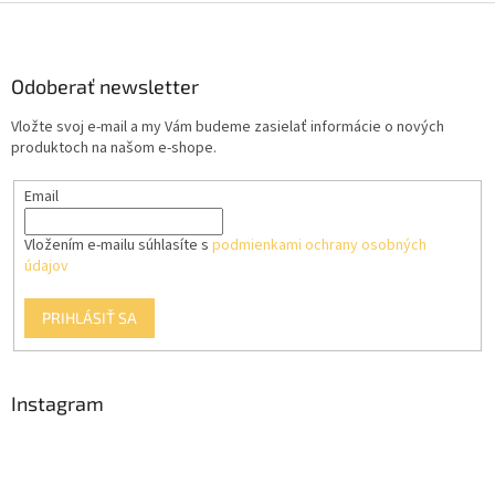
l
Z
á
á
d
p
a
ä
Odoberať newsletter
c
t
i
Vložte svoj e-mail a my Vám budeme zasielať informácie o nových
i
e
produktoch na našom e-shope.
p
e
r
Email
v
k
y
Vložením e-mailu súhlasíte s
podmienkami ochrany osobných
v
údajov
ý
p
PRIHLÁSIŤ SA
i
s
u
Instagram