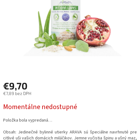
hviezdičiek.
€9,70
€7,89 bez DPH
Jednotková
Momentálne nedostupné
cena:
Položka bola vypredaná…
Obsah:
Jedinečné bylinné utierky ARAVA sú špeciálne navrhnuté pre
citlivé uši vašich domácich miláčikov. Jemne vyčistia špinu a ušný maz,