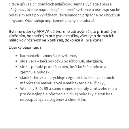
citlivé uši vašich domácich miláčikov. Jemne vyčistia špinu a
ušný maz, účinne napomáhajú zmierniť svrbenie a ošetrujú suché
boľavé miesta po vyrážkach, škrabancoch prípadne po uhryznutí
hmyzom. Odstraňujú nepríjemné pachy z okolia uší.
Bylinné utierky ARAVA sú tvorené zdravým čisto prírodným
zložením, bezpečným pre psov, mačky, všetkých domácich
miláčikov rôznych veľkostí rás, dokonca aj pre kone!
Utierky obsahujú?
harmanček – zmierňuje svrbenie,
aloe vera – lieči pokožku po uštipnutí, alergiách,
slez – pôsobí protizápalovo, lieči kožné infekcie a
zjemňuje pokožku,
sladké drievko – urýchľuje regeneráciu tkaniva, lopúch –
má výrazné antivírusové a antibakteriálne účinky,
Vitamíny E, D, B5 a samozrejme minerály z mŕtveho mora
pre čo najlepšie ošetrenie citlivej pokožky a srsti bez
nebezpečných alergénov a chemikálii.