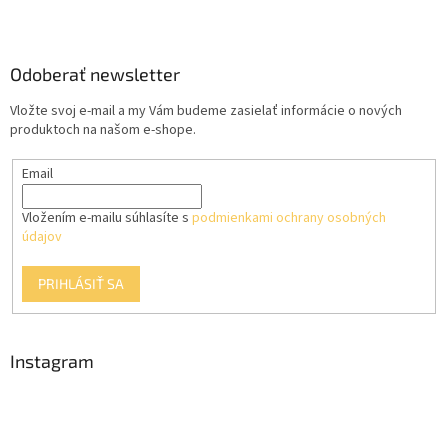
Z
á
p
ä
Odoberať newsletter
t
Vložte svoj e-mail a my Vám budeme zasielať informácie o nových
i
produktoch na našom e-shope.
e
Email
Vložením e-mailu súhlasíte s
podmienkami ochrany osobných
údajov
PRIHLÁSIŤ SA
Instagram