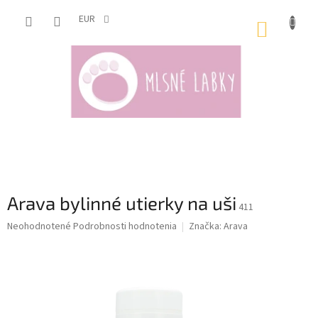
Prejsť
na
EUR
NÁKUP
obsah
KOŠÍK
Arava bylinné utierky na uši
411
Priemerné
Neohodnotené
Podrobnosti hodnotenia
Značka:
Arava
hodnotenie
produktu
je
0,0
z
5