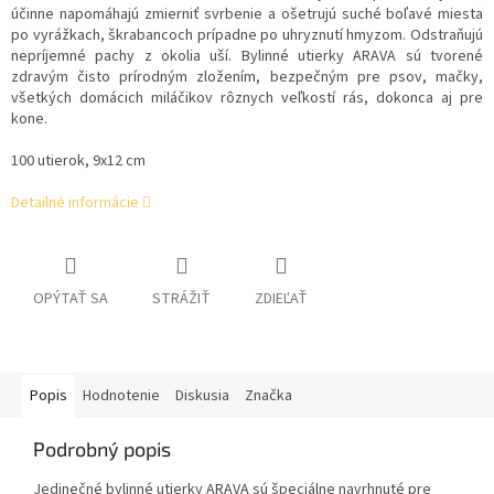
účinne napomáhajú zmierniť svrbenie a ošetrujú suché boľavé miesta
po vyrážkach, škrabancoch prípadne po uhryznutí hmyzom. Odstraňujú
nepríjemné pachy z okolia uší. Bylinné utierky ARAVA sú tvorené
zdravým čisto prírodným zložením, bezpečným pre psov, mačky,
všetkých domácich miláčikov rôznych veľkostí rás, dokonca aj pre
kone.
100 utierok, 9x12 cm
Detailné informácie
OPÝTAŤ SA
STRÁŽIŤ
ZDIEĽAŤ
Popis
Hodnotenie
Diskusia
Značka
Podrobný popis
Jedinečné bylinné utierky ARAVA sú špeciálne navrhnuté pre