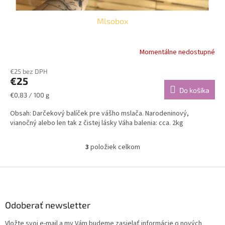
Mlsobox
Momentálne nedostupné
Priemerné
hodnotenie
€25 bez DPH
produktu
€25
je
Do košíka
5,0
Jednotková
€0,83 / 100 g
z
cena:
5
Obsah: Darčekový balíček pre vášho mslača. Narodeninový,
hviezdičiek.
vianočný alebo len tak z čistej lásky Váha balenia: cca. 2kg
3
položiek celkom
O
v
l
Z
á
á
d
p
a
ä
Odoberať newsletter
c
t
i
Vložte svoj e-mail a my Vám budeme zasielať informácie o nových