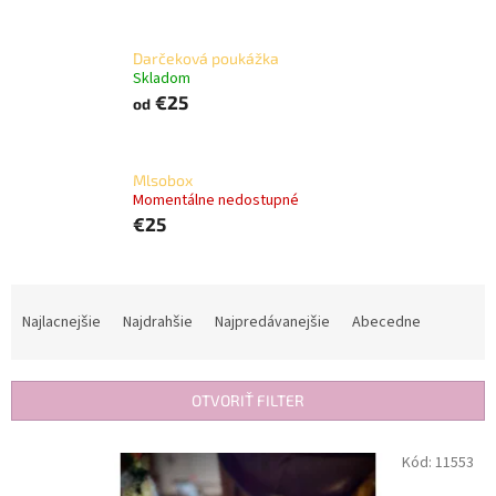
Darčeková poukážka
Skladom
€25
od
Mlsobox
Momentálne nedostupné
€25
R
a
Najlacnejšie
Najdrahšie
Najpredávanejšie
Abecedne
d
e
n
OTVORIŤ FILTER
i
e
V
Kód:
11553
p
ý
r