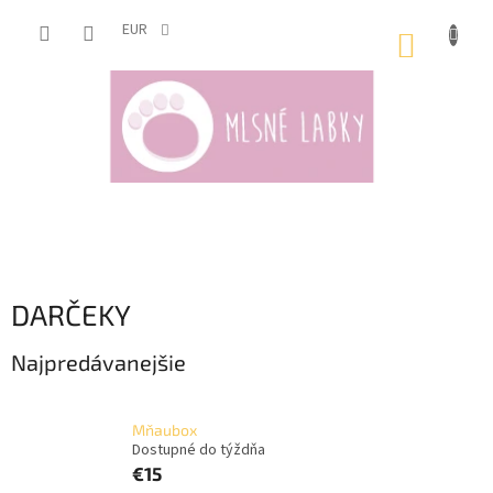
Prejsť
na
EUR
NÁKUP
obsah
KOŠÍK
DARČEKY
Najpredávanejšie
Mňaubox
Dostupné do týždňa
€15