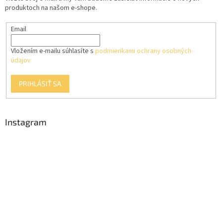
i
e
produktoch na našom e-shope.
p
e
r
Email
v
k
y
Vložením e-mailu súhlasíte s
podmienkami ochrany osobných
v
údajov
ý
p
PRIHLÁSIŤ SA
i
s
u
Instagram