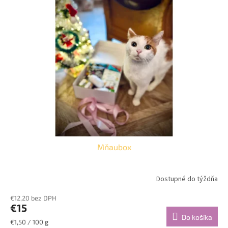
p
o
i
d
s
u
p
k
r
t
o
o
d
v
u
k
t
o
v
Mňaubox
Dostupné do týždňa
€12,20 bez DPH
€15
Do košíka
Jednotková
€1,50 / 100 g