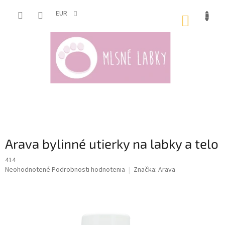
Prejsť
na
EUR
NÁKUP
obsah
KOŠÍK
Arava bylinné utierky na labky a telo
414
Priemerné
Neohodnotené
Podrobnosti hodnotenia
Značka:
Arava
hodnotenie
produktu
je
0,0
z