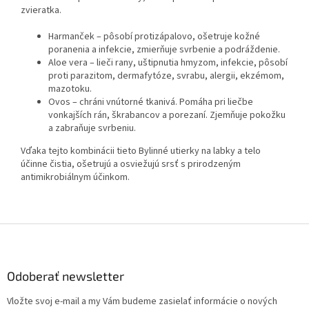
zvieratka.
Harmanček – pôsobí protizápalovo, ošetruje kožné
poranenia a infekcie, zmierňuje svrbenie a podráždenie.
Aloe vera – lieči rany, uštipnutia hmyzom, infekcie, pôsobí
proti parazitom, dermafytóze, svrabu, alergii, ekzémom,
mazotoku.
Ovos – chráni vnútorné tkanivá. Pomáha pri liečbe
vonkajších rán, škrabancov a porezaní. Zjemňuje pokožku
a zabraňuje svrbeniu.
Vďaka tejto kombinácii tieto Bylinné utierky na labky a telo
účinne čistia, ošetrujú a osviežujú srsť s prirodzeným
antimikrobiálnym účinkom.
Z
á
p
ä
Odoberať newsletter
t
Vložte svoj e-mail a my Vám budeme zasielať informácie o nových
i