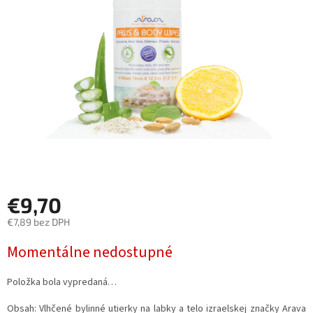
5
hviezdičiek.
€9,70
€7,89 bez DPH
Jednotková
Momentálne nedostupné
cena:
Položka bola vypredaná…
Obsah:
Vlhčené bylinné utierky na labky a telo izraelskej značky Arava