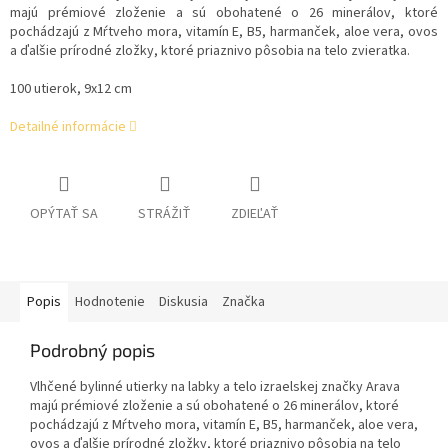
majú prémiové zloženie a sú obohatené o 26 minerálov, ktoré
pochádzajú z Mŕtveho mora, vitamín E, B5, harmanček, aloe vera, ovos
a ďalšie prírodné zložky, ktoré priaznivo pôsobia na telo zvieratka.
100 utierok, 9x12 cm
Detailné informácie
OPÝTAŤ SA
STRÁŽIŤ
ZDIEĽAŤ
Popis
Hodnotenie
Diskusia
Značka
Podrobný popis
Vlhčené bylinné utierky na labky a telo izraelskej značky Arava
majú prémiové zloženie a sú obohatené o 26 minerálov, ktoré
pochádzajú z Mŕtveho mora, vitamín E, B5, harmanček, aloe vera,
ovos a ďalšie prírodné zložky, ktoré priaznivo pôsobia na telo