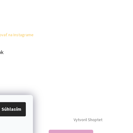
ovať na Instagrame
ok
Súhlasím
Vytvoril Shoptet