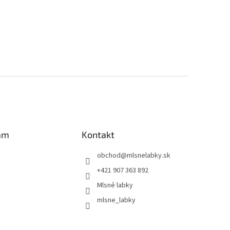
am
Kontakt
obchod
@
mlsnelabky.sk
+421 907 363 892
Mlsné labky
mlsne_labky