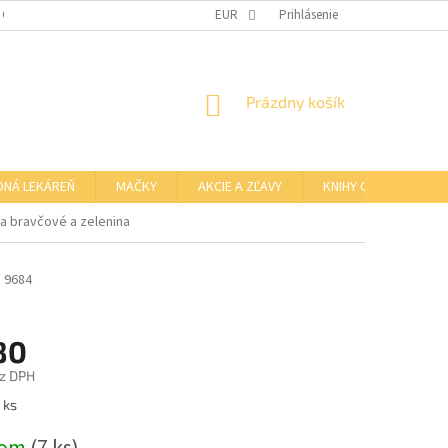
 OSOBNÝCH ÚDAJOV
OTVÁRACIE HODINY KAMENNEJ PREDAJNE
EUR
Prihlásenie
NÁKUPNÝ
Prázdny košík
KOŠÍK
DNÁ LEKÁREŇ
MAČKY
AKCIE A ZĽAVY
KNIHY O BARFE
ka bravčové a zelenina
a
9684
80
z DPH
ová
 ks