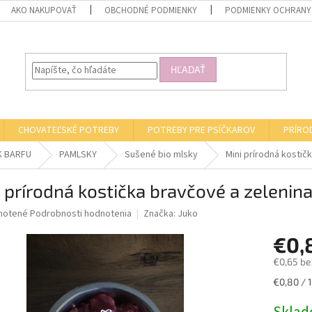
AKO NAKUPOVAŤ
OBCHODNÉ PODMIENKY
PODMIENKY OCHRANY
HĽADAŤ
CHOVATEĽSKÉ POTREBY
POTREBY PRE PSÍČKAROV
PRÍRO
K BARFU
PAMLSKY
Sušené bio mlsky
Mini prírodná kostič
 prírodná kostička bravčové a zelenin
né
notené
Podrobnosti hodnotenia
Značka:
Juko
nie
€0,
u
€0,65 be
Jednotk
€0,80 / 1
cena:
iek.