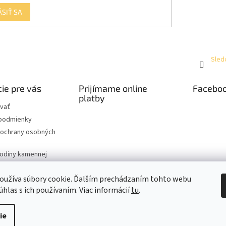
ÁSIŤ SA
Sled
ie pre vás
Prijímame online
Facebo
platby
vať
podmienky
ochrany osobných
hodiny kamennej
oužíva súbory cookie. Ďalším prechádzaním tohto webu
úhlas s ich používaním. Viac informácií
tu
.
raviť nastavenie cookies
ie