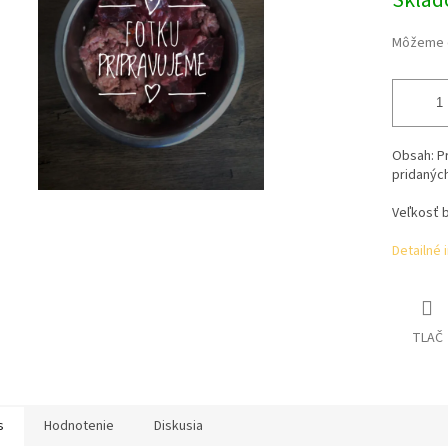
Skla
Môžeme d
Obsah:
P
pridaných
Veľkosť 
Detailné 
TLAČ
s
Hodnotenie
Diskusia