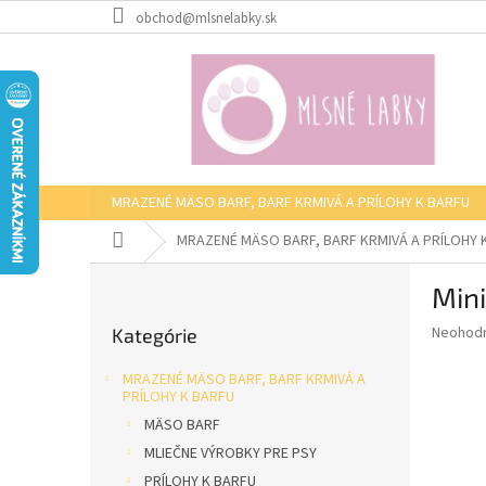
Prejsť
obchod@mlsnelabky.sk
na
obsah
MRAZENÉ MÄSO BARF, BARF KRMIVÁ A PRÍLOHY K BARFU
Domov
MRAZENÉ MÄSO BARF, BARF KRMIVÁ A PRÍLOHY 
B
Mini
o
Preskočiť
č
Priemer
Neohod
Kategórie
kategórie
n
hodnote
ý
produkt
MRAZENÉ MÄSO BARF, BARF KRMIVÁ A
p
je
PRÍLOHY K BARFU
0,0
a
MÄSO BARF
z
n
MLIEČNE VÝROBKY PRE PSY
5
e
hviezdič
PRÍLOHY K BARFU