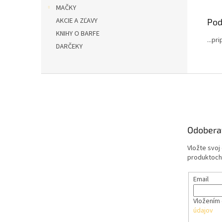
MAČKY
AKCIE A ZĽAVY
Pod
KNIHY O BARFE
...pr
DARČEKY
Z
á
p
ä
t
Odobera
i
e
Vložte svoj
produktoch
Email
Vložením 
údajov