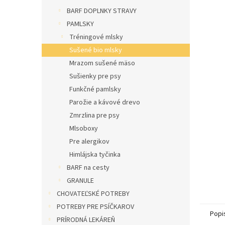
l
BARF DOPLNKY STRAVY
PAMLSKY
Tréningové mlsky
Sušené bio mlsky
Mrazom sušené mäso
Sušienky pre psy
Funkčné pamlsky
Parožie a kávové drevo
Zmrzlina pre psy
Mlsoboxy
Pre alergikov
Himlájska tyčinka
BARF na cesty
GRANULE
CHOVATEĽSKÉ POTREBY
POTREBY PRE PSÍČKAROV
Popi
PRÍRODNÁ LEKÁREŇ