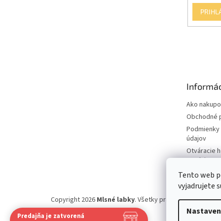
PRIHL
Informác
Ako nakupo
Obchodné 
Podmienky 
údajov
Otváracie 
predajne
Tento web p
vyjadrujete s
Copyright 2026
Mlsné labky
. Všetky práva vyhradené.
Up
Nastaven
Predajňa je zatvorená