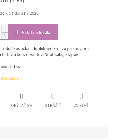
dom
(7 ks)
oručiť do:
11.8.2026
Pridať do košíka
rírodná kostička - doplnkové krmivo pre psy bez
 farbív a konzervantov. Neobsahuje lepok.
balenia: 1ks
informácie
OPÝTAŤ SA
STRÁŽIŤ
ZDIEĽAŤ