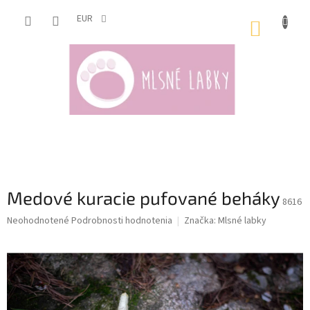
Prejsť
na
EUR
NÁKUP
obsah
KOŠÍK
Medové kuracie pufované beháky
8616
Priemerné
Neohodnotené
Podrobnosti hodnotenia
Značka:
Mlsné labky
hodnotenie
produktu
je
0,0
z
5