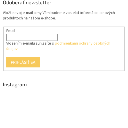
ä
Odoberať newsletter
t
Vložte svoj e-mail a my Vám budeme zasielať informácie o nových
i
produktoch na našom e-shope.
e
Email
Vložením e-mailu súhlasíte s
podmienkami ochrany osobných
údajov
PRIHLÁSIŤ SA
Instagram