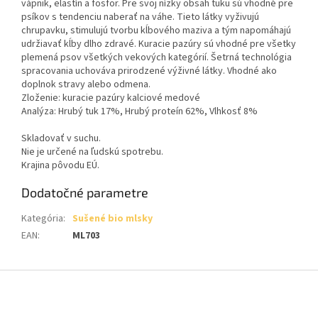
vápnik, elastín a fosfor. Pre svoj nízky obsah tuku sú vhodné pre
psíkov s tendenciu naberať na váhe. Tieto látky vyživujú
chrupavku, stimulujú tvorbu kĺbového maziva a tým napomáhajú
udržiavať kĺby dlho zdravé. Kuracie pazúry sú vhodné pre všetky
plemená psov všetkých vekových kategórií. Šetrná technológia
spracovania uchováva prirodzené výživné látky. Vhodné ako
doplnok stravy alebo odmena.
Zloženie: kuracie pazúry kalciové medové
Analýza: Hrubý tuk 17%, Hrubý proteín 62%, Vlhkosť 8%
Skladovať v suchu.
Nie je určené na ľudskú spotrebu.
Krajina pôvodu EÚ.
Dodatočné parametre
Kategória
:
Sušené bio mlsky
EAN
:
ML703
Z
á
p