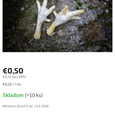
hviezdičiek.
€0,50
€0,41 bez DPH
Jednotková
€0,50 / 1 ks
cena:
Skladom
(>10 ks)
Môžeme doručiť do:
13.8.2026