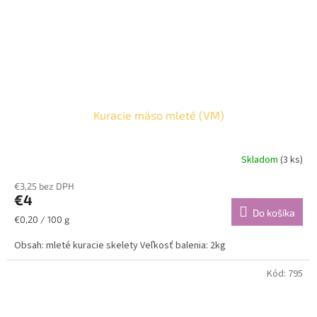
Kuracie mäso mleté (VM)
Skladom
(3 ks)
€3,25 bez DPH
€4
Do košíka
Jednotková
€0,20 / 100 g
cena:
Obsah: mleté kuracie skelety Veľkosť balenia: 2kg
Kód:
795