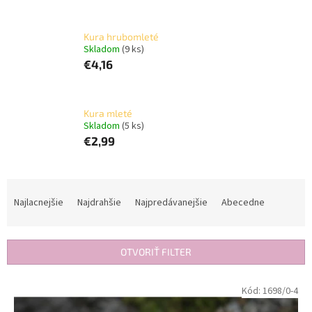
Kura hrubomleté
Skladom
(9 ks)
€4,16
Kura mleté
Skladom
(5 ks)
€2,99
R
a
Najlacnejšie
Najdrahšie
Najpredávanejšie
Abecedne
d
e
n
OTVORIŤ FILTER
i
e
V
Kód:
1698/0-4
p
ý
r