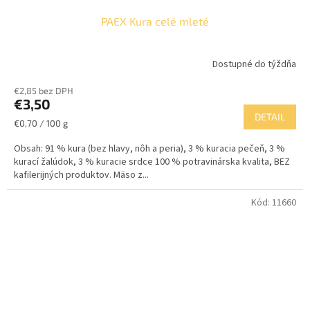
PAEX Kura celé mleté
Dostupné do týždňa
€2,85 bez DPH
€3,50
DETAIL
Jednotková
€0,70 / 100 g
cena:
Obsah: 91 % kura (bez hlavy, nôh a peria), 3 % kuracia pečeň, 3 %
kurací žalúdok, 3 % kuracie srdce 100 % potravinárska kvalita, BEZ
kafilerijných produktov. Mäso z...
Kód:
11660