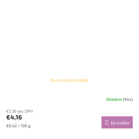
Kura hrubomleté
Skladom
(9 ks)
Priemerné
hodnotenie
€3,38 bez DPH
produktu
€4,16
je
Do košíka
5,0
Jednotková
€0,42 / 100 g
z
cena:
5