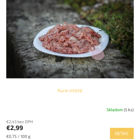
p
o
i
d
s
u
p
k
r
t
o
o
d
v
u
k
t
o
v
Kura mleté
Skladom
(5 ks)
€2,43 bez DPH
€2,99
DETAIL
Jednotková
€0,75 / 100 g