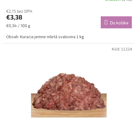
Priemerné
hodnotenie
€2,75 bez DPH
produktu
€3,38
je
Do košíka
5,0
Jednotková
€0,34 / 100 g
z
cena:
5
Obsah: Kuracia jemne mletá svalovina 1 kg
hviezdičiek.
Kód:
11224