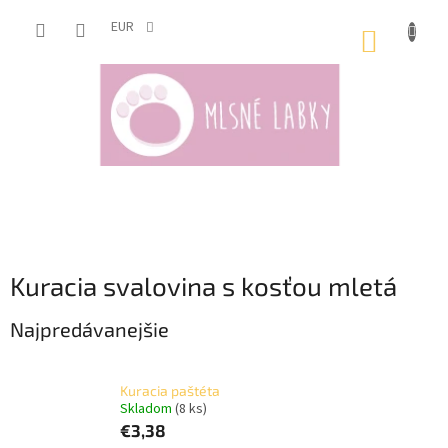
Prejsť
na
EUR
NÁKUP
obsah
KOŠÍK
Kuracia svalovina s kosťou mletá
Najpredávanejšie
Kuracia paštéta
Skladom
(8 ks)
€3,38