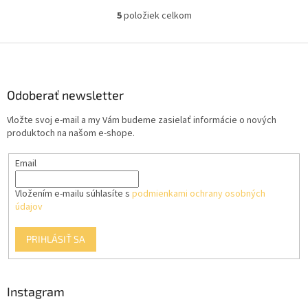
hviezdičiek.
5
položiek celkom
O
v
l
Z
á
á
d
p
a
ä
Odoberať newsletter
c
t
i
Vložte svoj e-mail a my Vám budeme zasielať informácie o nových
i
e
produktoch na našom e-shope.
p
e
r
Email
v
k
y
Vložením e-mailu súhlasíte s
podmienkami ochrany osobných
v
údajov
ý
p
PRIHLÁSIŤ SA
i
s
u
Instagram