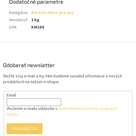
Dodatočné parametre
Kategória
:
Kuracie mäso pre psy
Hmotnosť
:
1 kg
EAN
:
KM104
Z
á
p
ä
Odoberať newsletter
t
Vložte svoj e-mail a my Vám budeme zasielať informácie o nových
i
produktoch na našom e-shope.
e
Email
Vložením e-mailu súhlasíte s
podmienkami ochrany osobných
údajov
PRIHLÁSIŤ SA