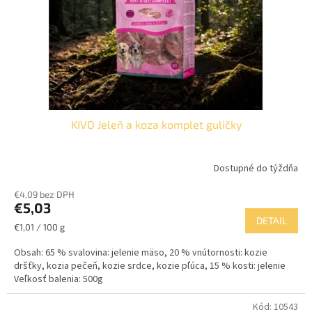
o
o
d
v
u
k
t
o
v
KIVO Jeleň a koza komplet guličky
Dostupné do týždňa
€4,09 bez DPH
€5,03
DETAIL
Jednotková
€1,01 / 100 g
cena:
Obsah: 65 % svalovina: jelenie mäso, 20 % vnútornosti: kozie
dršťky, kozia pečeň, kozie srdce, kozie pľúca, 15 % kosti: jelenie
Veľkosť balenia: 500g
Kód:
10543