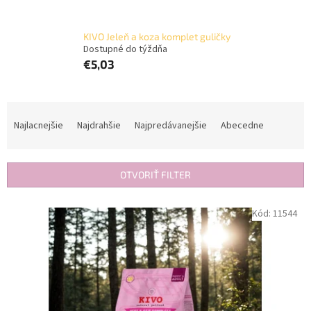
KIVO Jeleň a koza komplet guličky
Dostupné do týždňa
€5,03
R
a
Najlacnejšie
Najdrahšie
Najpredávanejšie
Abecedne
d
e
n
OTVORIŤ FILTER
i
e
V
Kód:
11544
p
ý
r
p
o
i
d
s
u
p
k
r
t