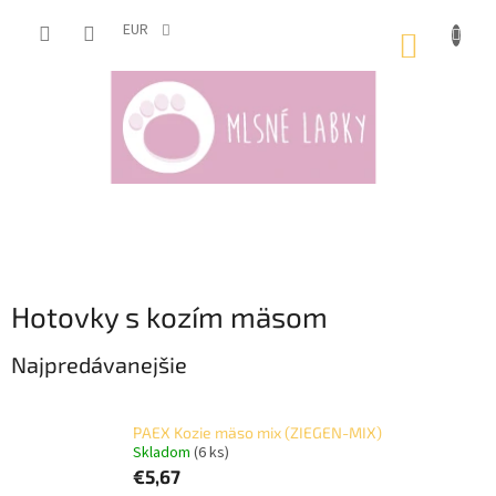
Prejsť
na
EUR
NÁKUP
obsah
KOŠÍK
Hotovky s kozím mäsom
Najpredávanejšie
PAEX Kozie mäso mix (ZIEGEN-MIX)
Skladom
(6 ks)
€5,67