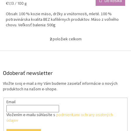
Do košíka
Jednotková
€1,13 / 100 g
cena:
Obsah: 100 % kozie mäso, držky a vnútornosti, mleté. 100 %
potravinárska kvalita BEZ kafilérnych produktov. Mäso z voľného
chovu. Veľkosť balenia: 500g
2
položiek celkom
O
v
l
Z
á
á
d
p
a
ä
Odoberať newsletter
c
t
i
Vložte svoj e-mail a my Vám budeme zasielať informácie o nových
i
e
produktoch na našom e-shope.
p
e
r
Email
v
k
y
Vložením e-mailu súhlasíte s
podmienkami ochrany osobných
v
údajov
ý
p