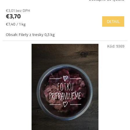
€3,01 bez DPH
€3,70
DETAIL
Jednotková
€7,40 / 1 kg
cena:
Obsah: Filety z tresky 0,5 kg
Kód:
9369