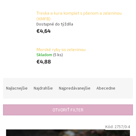
Treska a kura komplet s pšenom a zeleninou
(KMFB)
Dostupné do týždňa
€4,64
Morské ryby so zeleninou
Skladom
(5 ks)
€4,88
R
a
Najlacnejšie
Najdrahšie
Najpredávanejšie
Abecedne
d
e
n
OTVORIŤ FILTER
i
e
V
Kód:
2757/0-4
p
ý
r