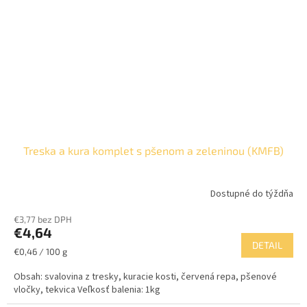
Treska a kura komplet s pšenom a zeleninou (KMFB)
Dostupné do týždňa
€3,77 bez DPH
€4,64
DETAIL
Jednotková
€0,46 / 100 g
cena:
Obsah: svalovina z tresky, kuracie kosti, červená repa, pšenové
vločky, tekvica Veľkosť balenia: 1kg