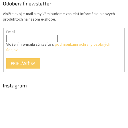
a
ä
Odoberať newsletter
c
t
i
Vložte svoj e-mail a my Vám budeme zasielať informácie o nových
i
e
produktoch na našom e-shope.
p
e
r
Email
v
k
y
Vložením e-mailu súhlasíte s
podmienkami ochrany osobných
v
údajov
ý
p
PRIHLÁSIŤ SA
i
s
u
Instagram