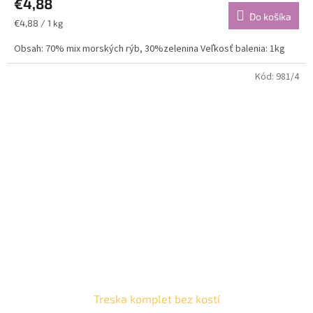
€4,88
Do košíka
Jednotková
€4,88 / 1 kg
cena:
Obsah: 70% mix morských rýb, 30%zelenina Veľkosť balenia: 1kg
Kód:
981/4
Treska komplet bez kostí