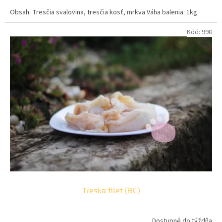
cena:
Obsah: Tresčia svalovina, tresčia kosť, mrkva Váha balenia: 1kg
Kód:
998
Treska filet (BC)
Dostupné do týždňa