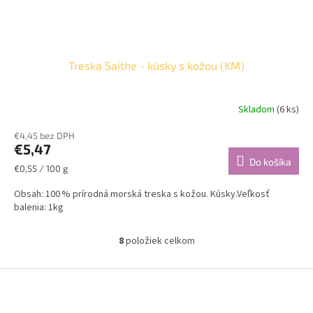
Treska Saithe - kúsky s kožou (KM)
Skladom
(6 ks)
€4,45 bez DPH
€5,47
Do košíka
Jednotková
€0,55 / 100 g
cena:
Obsah: 100 % prírodná morská treska s kožou. Kúsky.Veľkosť
balenia: 1kg
8
položiek celkom
O
v
l
Z
á
á
d
p