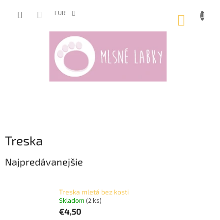
Prejsť
na
EUR
NÁKUP
obsah
KOŠÍK
Treska
Najpredávanejšie
Treska mletá bez kosti
Skladom
(2 ks)
€4,50