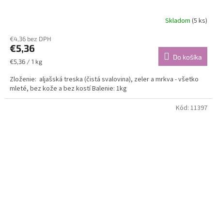
Skladom
(5 ks)
€4,36 bez DPH
€5,36
Do košíka
Jednotková
€5,36 / 1 kg
cena:
Zloženie: aljašská treska (čistá svalovina), zeler a mrkva - všetko
mleté, bez kože a bez kostí Balenie: 1kg
Kód:
11397