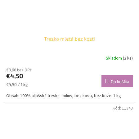
Treska mletá bez kosti
Skladom
(2 ks)
€3,66 bez DPH
€4,50
Do košíka
Jednotková
€4,50 / 1 kg
cena:
Obsah: 100% aljašská treska - piliny, bez kosti, bez kože. 1 kg
Kód:
11343