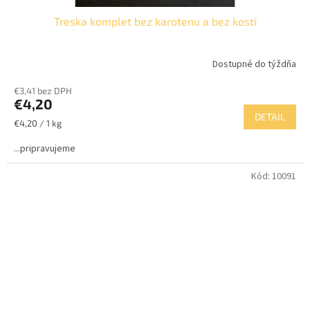
Treska komplet bez karotenu a bez kostí
Dostupné do týždňa
€3,41 bez DPH
€4,20
DETAIL
Jednotková
€4,20 / 1 kg
cena:
...pripravujeme
Kód:
10091