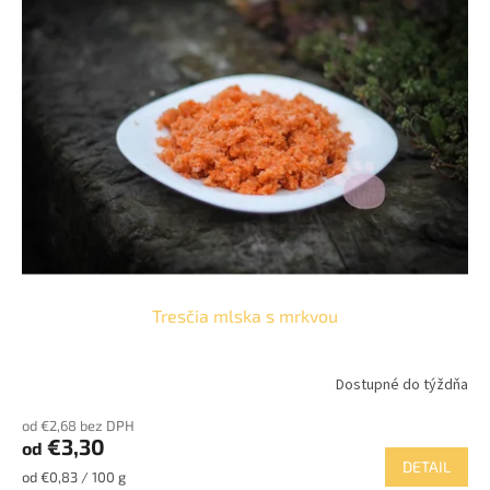
p
o
i
d
s
u
p
k
r
t
o
o
d
v
u
k
t
o
v
Tresčia mlska s mrkvou
Dostupné do týždňa
od €2,68 bez DPH
€3,30
od
DETAIL
Jednotková
od €0,83 / 100 g