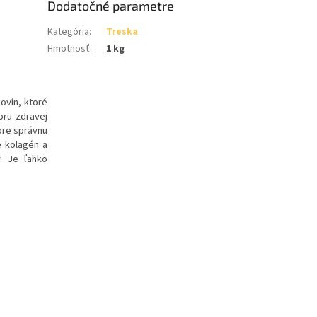
Dodatočné parametre
Kategória
:
Treska
Hmotnosť
:
1 kg
ovín, ktoré
oru zdravej
 pre správnu
e kolagén a
. Je ľahko