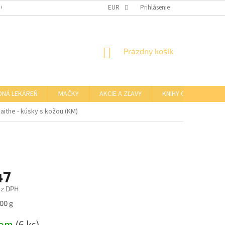
 OSOBNÝCH ÚDAJOV
OTVÁRACIE HODINY KAMENNEJ PREDAJNE
EUR
Prihlásenie
NÁKUPNÝ
Prázdny košík
KOŠÍK
DNÁ LEKÁREŇ
MAČKY
AKCIE A ZĽAVY
KNIHY O BARFE
aithe - kúsky s kožou (KM)
47
ez DPH
ová
100 g