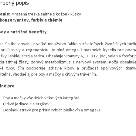
robný popis
enie:
Mrazená treska saithe s kožou - kúsky.
konzervantov, farbív a chémie
dy a nutričné benefity
ka Saithe obsahuje veľké množstvo ľahko stráviteľných živočíšnych bielk
orujú svaly a regeneráciu. Je plná omega-3 mastných kyselín pre podp
ky, lesklej srsti a srdca. Obsahuje vitamíny A, D, B12, jód, selen a fosfor
ciu štítnej žľazy, zdravý metabolizmus a nervový systém. Koža obsahuj
vé tuky, čím podporuje zdravie kĺbov a pružnosť spojivových tkanív
iteľná, vhodné aj pre psy a mačky s citlivým trávením.
dné pre
Psy a mačky všetkých vekových kategórií
Citlivé jedince a alergikov
Doplnok stravy pre prísun rybích bielkovín a omega-3