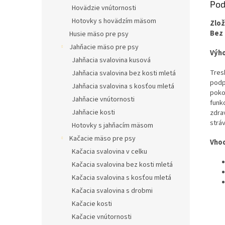
Pod
Hovädzie vnútornosti
Hotovky s hovädzím mäsom
Zlož
Bez 
Husie mäso pre psy
Jahňacie mäso pre psy
Výho
Jahňacia svalovina kusová
Tres
Jahňacia svalovina bez kosti mletá
podp
Jahňacia svalovina s kosťou mletá
pokož
Jahňacie vnútornosti
funk
Jahňacie kosti
zdra
stráv
Hotovky s jahňacím mäsom
Kačacie mäso pre psy
Vho
Kačacia svalovina v celku
Kačacia svalovina bez kosti mletá
Kačacia svalovina s kosťou mletá
Kačacia svalovina s drobmi
Kačacie kosti
Kačacie vnútornosti