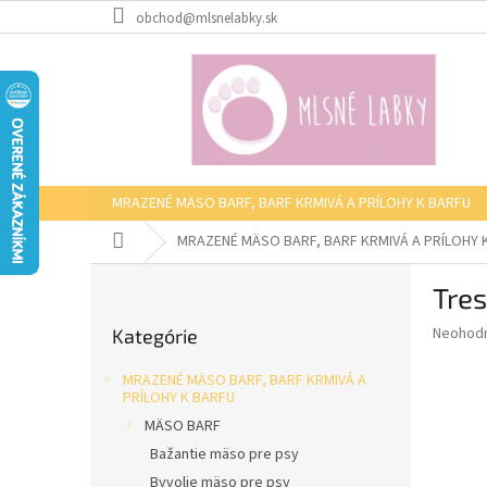
Prejsť
obchod@mlsnelabky.sk
na
obsah
MRAZENÉ MÄSO BARF, BARF KRMIVÁ A PRÍLOHY K BARFU
Domov
MRAZENÉ MÄSO BARF, BARF KRMIVÁ A PRÍLOHY 
B
Tres
o
Preskočiť
č
Priemer
Neohod
Kategórie
kategórie
n
hodnote
ý
produkt
MRAZENÉ MÄSO BARF, BARF KRMIVÁ A
p
je
PRÍLOHY K BARFU
0,0
a
MÄSO BARF
z
n
Bažantie mäso pre psy
5
e
hviezdič
Byvolie mäso pre psy