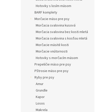
Hotovky s losím mäsom
BARF komplety
Morčacie mäso pre psy
Morčacia svalovina kusová
Morčacia svalovina bez kosti mletá
Morčacia svalovina s kosťou mletá
Morčacie mäsité kosti
Morčacie vnútornosti
Hotovky s morčacím mäsom
Prepeličie mäso pre psy
Pštrosie mäso pre psy
Ryby pre psy
Amur
Grundle
Kapor
Losos
Makrela