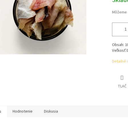
Skla
Môžeme d
Obsah: 10
Veľkosť b
Detailné 
TLAČ
s
Hodnotenie
Diskusia