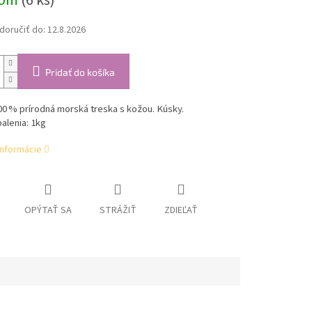
dom
(6 ks)
oručiť do:
12.8.2026
Pridať do košíka
0 % prírodná morská treska s kožou. Kúsky.
alenia: 1kg
informácie
OPÝTAŤ SA
STRÁŽIŤ
ZDIEĽAŤ