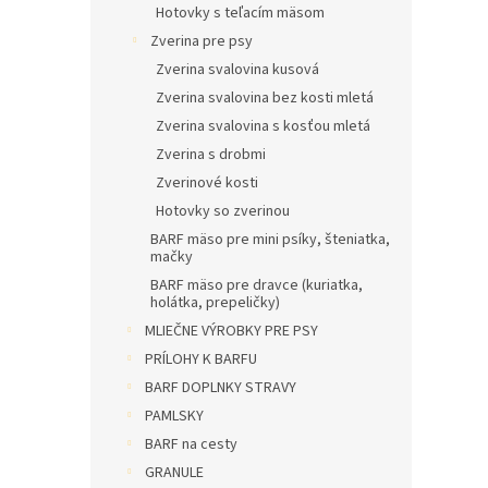
Hotovky s teľacím mäsom
Zverina pre psy
Zverina svalovina kusová
Zverina svalovina bez kosti mletá
Zverina svalovina s kosťou mletá
Zverina s drobmi
Zverinové kosti
Hotovky so zverinou
BARF mäso pre mini psíky, šteniatka,
mačky
BARF mäso pre dravce (kuriatka,
holátka, prepeličky)
MLIEČNE VÝROBKY PRE PSY
PRÍLOHY K BARFU
BARF DOPLNKY STRAVY
PAMLSKY
BARF na cesty
GRANULE