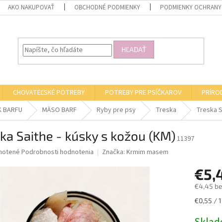
AKO NAKUPOVAŤ
OBCHODNÉ PODMIENKY
PODMIENKY OCHRANY
HĽADAŤ
CHOVATEĽSKÉ POTREBY
POTREBY PRE PSÍČKAROV
PRÍRO
K BARFU
MÄSO BARF
Ryby pre psy
Treska
Treska S
ka Saithe - kúsky s kožou (KM)
11397
né
notené
Podrobnosti hodnotenia
Značka:
Krmim masem
nie
€5,
u
€4,45 b
Jednotk
€0,55 / 
cena:
iek.