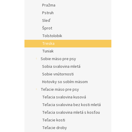
Pražma
Pstruh
Sleď
Šprot
Tolstolobik
Treska
Tuniak
Sobie mäso pre psy
Sobia svalovina mletá
Sobie vnútornosti
Hotovky so sobím mäsom
Teľacie mäso pre psy
Teľacia svalovina kusová
Teľacia svalovina bez kosti mletá
Teľacia svalovina mletá s kosťou
Teľacie kosti
Teľacie droby