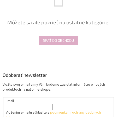
Môžete sa ale pozrieť na ostatné kategórie.
SPÄŤ DO OBCHODU
Z
á
p
ä
Odoberať newsletter
t
Vložte svoj e-mail a my Vám budeme zasielať informácie o nových
i
produktoch na našom e-shope.
e
Email
Vložením e-mailu súhlasíte s
podmienkami ochrany osobných