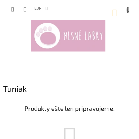
Prejsť
na
EUR
NÁKUP
obsah
KOŠÍK
Tuniak
Produkty ešte len pripravujeme.