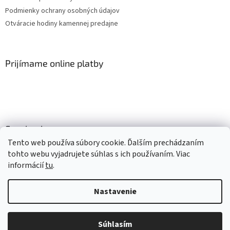
Podmienky ochrany osobných údajov
Otváracie hodiny kamennej predajne
Prijímame online platby
Facebook
Tento web používa súbory cookie. Ďalším prechádzaním
tohto webu vyjadrujete súhlas s ich používaním. Viac
informácií
tu
.
Vytvoril Shoptet
Nastavenie
Copyright 2026
Mlsné labky
. Všetky práva vyhradené.
Upraviť
nastavenie cookies
Súhlasím