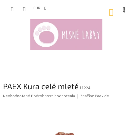
Prejsť
na
EUR
NÁKUP
obsah
KOŠÍK
PAEX Kura celé mleté
11224
Priemerné
Neohodnotené
Podrobnosti hodnotenia
Značka:
Paex.de
hodnotenie
produktu
je
0,0
z
5