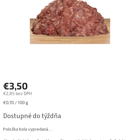
hviezdičiek.
€3,50
€2,85 bez DPH
Jednotková
€0,70 / 100 g
cena:
Dostupné do týždňa
Položka bola vypredaná…