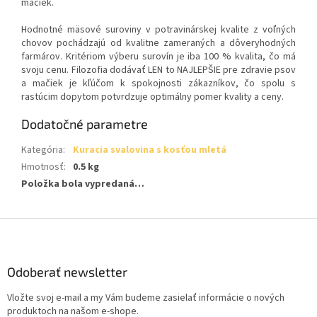
mačiek.
Hodnotné mäsové suroviny v potravinárskej kvalite z voľných
chovov pochádzajú od kvalitne zameraných a dôveryhodných
farmárov. Kritériom výberu surovín je iba 100 % kvalita, čo má
svoju cenu. Filozofia dodávať LEN to NAJLEPŠIE pre zdravie psov
a mačiek je kľúčom k spokojnosti zákazníkov, čo spolu s
rastúcim dopytom potvrdzuje optimálny pomer kvality a ceny.
Dodatočné parametre
Kategória
:
Kuracia svalovina s kosťou mletá
Hmotnosť
:
0.5 kg
Položka bola vypredaná…
Z
á
p
ä
Odoberať newsletter
t
Vložte svoj e-mail a my Vám budeme zasielať informácie o nových
i
produktoch na našom e-shope.