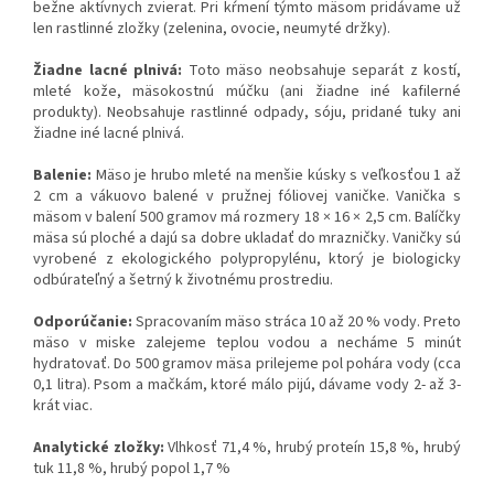
bežne aktívnych zvierat. Pri kŕmení týmto mäsom pridávame už
len rastlinné zložky (zelenina, ovocie, neumyté držky).
Žiadne lacné plnivá:
Toto mäso neobsahuje separát z kostí,
mleté kože, mäsokostnú múčku (ani žiadne iné kafilerné
produkty). Neobsahuje rastlinné odpady, sóju, pridané tuky ani
žiadne iné lacné plnivá.
Balenie:
Mäso je hrubo mleté na menšie kúsky s veľkosťou 1 až
2 cm a vákuovo balené v pružnej fóliovej vaničke. Vanička s
mäsom v balení 500 gramov má rozmery 18 × 16 × 2,5 cm. Balíčky
mäsa sú ploché a dajú sa dobre ukladať do mrazničky. Vaničky sú
vyrobené z ekologického polypropylénu, ktorý je biologicky
odbúrateľný a šetrný k životnému prostrediu.
Odporúčanie:
Spracovaním mäso stráca 10 až 20 % vody. Preto
mäso v miske zalejeme teplou vodou a necháme 5 minút
hydratovať. Do 500 gramov mäsa prilejeme pol pohára vody (cca
0,1 litra). Psom a mačkám, ktoré málo pijú, dávame vody 2- až 3-
krát viac.
Analytické zložky:
Vlhkosť 71,4 %, hrubý proteín 15,8 %, hrubý
tuk 11,8 %, hrubý popol 1,7 %