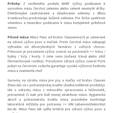
Prílohy:
Z rastlinného podielu BARF výživy podávame k
surovému mäsu čerstvú zeleninu alebo zelené neumyté držky.
Efektívnejšie zaobstaranie a skladovanie zeleniny s dlhou
trvanlivosťou predstavuje Sušená zelenina. Pre širšie spektrum
vitamínov a minerálov podávame k mäsu kompletné prílohové
zmesi.
Pôvod mäsa:
Mäso Paex od bratov Clausenových je zamerané
na zdravú výživu psov a mačiek. Preto čerstvé mäso nakupujú
výhradne od dôveryhodných farmárov z voľných chovov.
Prínosom je prirodzená výživa zvierat na pastvinách >> tráva /
byliny / listy / kvety. V zime seno (sušená tráva) alebo siláž
(fermentované rastliny). Prirodzene zdravá výživa zvierat PLUS
pobyt na čerstvom vzduchu garantuje vysokú výživovú hodnotu
mäsa a znamenitú chuť.
Suroviny na výrobu mäsa pre psy a mačky od bratov Clausen
(Paex.de) sú v potravinárskej kvalite (žiadne kafilerné produkty).
Ide o odrezky mäsa z mäsového spracovania a húževnaté,
prerastené či inak pre ľudí menej atraktívne mäso. Hygienickú
akosť a potravinársku kvalitu mäsa pravidelne kontrolujú
laboratóriá Inštitútu pre potraviny >> KIN Lebensmittelinstitut
kin.de. Mäso Paex tak spĺňa kritériá pre zdravú výživu psov a