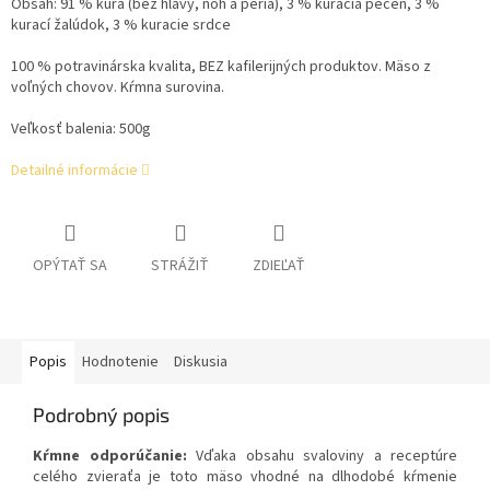
Obsah:
91 % kura (bez hlavy, nôh a peria), 3 % kuracia pečeň, 3 %
kurací žalúdok, 3 % kuracie srdce
100 % potravinárska kvalita, BEZ kafilerijných produktov. Mäso z
voľných chovov. Kŕmna surovina.
Veľkosť balenia: 500g
Detailné informácie
OPÝTAŤ SA
STRÁŽIŤ
ZDIEĽAŤ
Popis
Hodnotenie
Diskusia
Podrobný popis
Kŕmne odporúčanie:
Vďaka obsahu svaloviny a receptúre
celého zvieraťa je toto mäso vhodné na dlhodobé kŕmenie