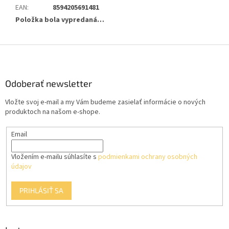
EAN
:
8594205691481
Položka bola vypredaná…
Z
á
p
ä
Odoberať newsletter
t
Vložte svoj e-mail a my Vám budeme zasielať informácie o nových
i
produktoch na našom e-shope.
e
Email
Vložením e-mailu súhlasíte s
podmienkami ochrany osobných
údajov
PRIHLÁSIŤ SA