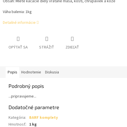
Obsah: Mleté kačacie diely vrátane mäsa, kostí, chrupaviek a kože
Váha balenia: 1kg
Detailné informácie
OPÝTAŤ SA
STRÁŽIŤ
ZDIEĽAŤ
Popis
Hodnotenie
Diskusia
Podrobný popis
...pripravujeme...
Dodatočné parametre
Kategória
:
BARF komplety
Hmotnosť
:
1 kg