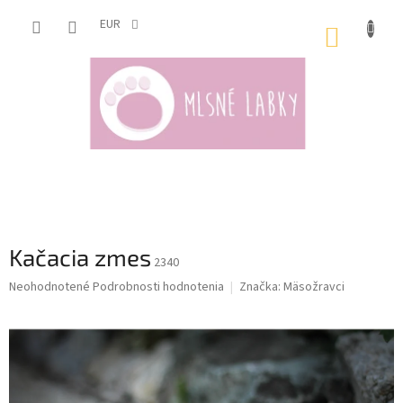
Prejsť
na
EUR
NÁKUP
obsah
KOŠÍK
Kačacia zmes
2340
Priemerné
Neohodnotené
Podrobnosti hodnotenia
Značka:
Mäsožravci
hodnotenie
produktu
je
0,0
z
5