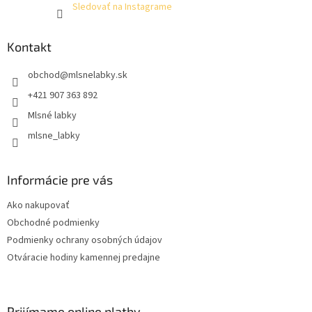
Sledovať na Instagrame
Kontakt
obchod
@
mlsnelabky.sk
+421 907 363 892
Mlsné labky
mlsne_labky
Informácie pre vás
Ako nakupovať
Obchodné podmienky
Podmienky ochrany osobných údajov
Otváracie hodiny kamennej predajne
Prijímame online platby