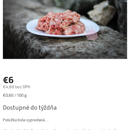
hviezdičiek.
€6
€4,88 bez DPH
Jednotková
€0,60 / 100 g
cena:
Dostupné do týždňa
Položka bola vypredaná…