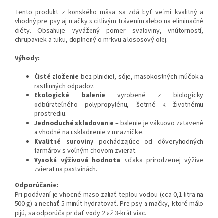
Tento produkt z konského mäsa sa zdá byť veľmi kvalitný a
vhodný pre psy aj mačky s citlivým trávením alebo na eliminačné
diéty. Obsahuje vyvážený pomer svaloviny, vnútorností,
chrupaviek a tuku, doplnený o mrkvu a lososový olej.
Výhody:
Čisté zloženie
bez plnidiel, sóje, mäsokostných múčok a
rastlinných odpadov.
Ekologické balenie
vyrobené z biologicky
odbúrateľného polypropylénu, šetrné k životnému
prostrediu.
Jednoduché skladovanie
– balenie je vákuovo zatavené
a vhodné na uskladnenie v mrazničke.
Kvalitné suroviny
pochádzajúce od dôveryhodných
farmárov s voľným chovom zvierat.
Vysoká výživová hodnota
vďaka prirodzenej výžive
zvierat na pastvinách.
Odporúčanie:
Pri podávaní je vhodné mäso zaliať teplou vodou (cca 0,1 litra na
500 g) a nechať 5 minút hydratovať. Pre psy a mačky, ktoré málo
pijú, sa odporúča pridať vody 2 až 3-krát viac.