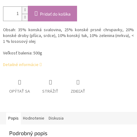
Pridať do košíka
Obsah:
35% konská svalovina, 25% konské prsné chrupavky, 20%
konské droby (pľúca, srdce), 10% konský tuk, 10% zelenina (mrkva),
<
1 %
lososový olej
Veľkosť balenia: 500g
Detailné informácie
OPÝTAŤ SA
STRÁŽIŤ
ZDIEĽAŤ
Popis
Hodnotenie
Diskusia
Podrobný popis