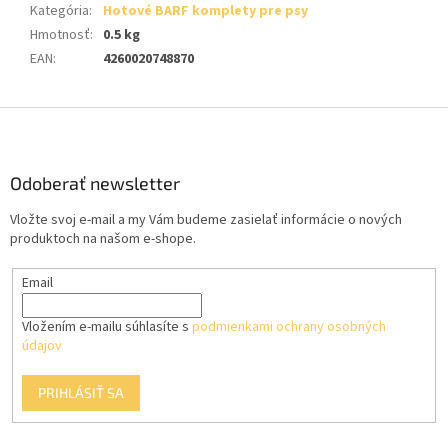
Kategória
:
Hotové BARF komplety pre psy
Hmotnosť
:
0.5 kg
EAN
:
4260020748870
Z
á
p
ä
Odoberať newsletter
t
Vložte svoj e-mail a my Vám budeme zasielať informácie o nových
i
produktoch na našom e-shope.
e
Email
Vložením e-mailu súhlasíte s
podmienkami ochrany osobných
údajov
PRIHLÁSIŤ SA