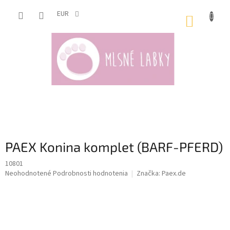
Prejsť
na
EUR
NÁKUP
obsah
KOŠÍK
PAEX Konina komplet (BARF-PFERD)
10801
Priemerné
Neohodnotené
Podrobnosti hodnotenia
Značka:
Paex.de
hodnotenie
produktu
je
0,0
z