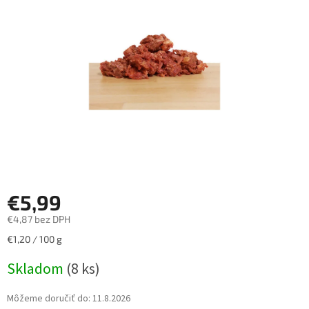
5
hviezdičiek.
€5,99
€4,87 bez DPH
Jednotková
€1,20 / 100 g
cena:
Skladom
(8 ks)
Môžeme doručiť do:
11.8.2026