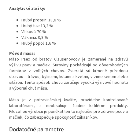
Analytické zložky:
Hrubý proteín: 18,6 %
Hrubý tuk: 13,2 %
Vlhkosť: 70 %
Vláknina: 0,8 %
Hrubý popol: 1,6 %
Pôvod mäsa:
Mäso Paex od bratov Clausenovcov je zamerané na zdravú
výživu psov a mačiek. Suroviny pochádzajú od dôveryhodných
farmárov z voľných chovov. Zvieratá sú kŕmené prírodnou
stravou – trávou, bylinami, listami a kvetmi, v zime senom alebo
silážou. Tento spôsob chovu zaručuje vysokú výživovú hodnotu
a výbornú chuť mäsa.
Mäso je v potravinárskej kvalite, pravidelne kontrolované
laboratóriami, a neobsahuje žiadne kafilérne produkty.
Filozofiou výrobcu je ponúkať len to najlepšie pre zdravie psov a
mačiek, čo zabezpečuje spokojnosť zákazníkov.
Dodatočné parametre