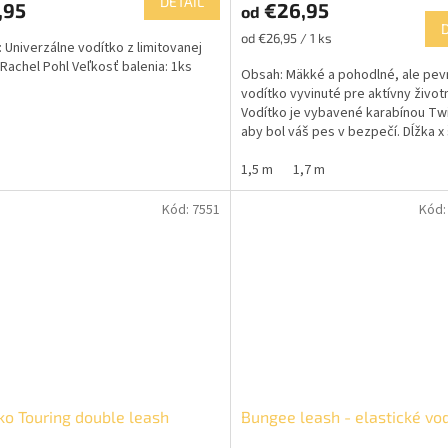
DETAIL
,95
€26,95
od
je
5,0
Jednotková
od €26,95 / 1 ks
 Univerzálne vodítko z limitovanej
z
cena:
 Rachel Pohl Veľkosť balenia: 1ks
5
Obsah: Mäkké a pohodlné, ale pe
hviezdičiek.
vodítko vyvinuté pre aktívny životn
Vodítko je vybavené karabínou Twi
aby bol váš pes v bezpečí. Dĺžka x 
1,5m = 15mm...
1,5 m
1,7 m
Kód:
7551
Kód
ko Touring double leash
Bungee leash - elastické vo