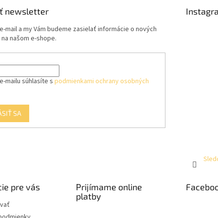
c
i
ť newsletter
Instagr
e
p
 e-mail a my Vám budeme zasielať informácie o nových
r
 na našom e-shope.
v
k
y
v
e-mailu súhlasíte s
podmienkami ochrany osobných
ý
p
i
s
ÁSIŤ SA
u
Sled
ie pre vás
Prijímame online
Facebo
platby
vať
podmienky