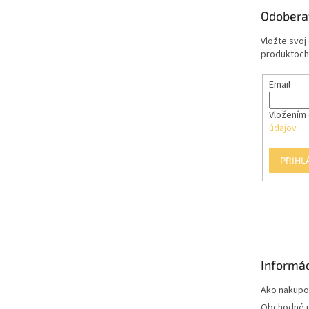
t
Odobera
i
e
Vložte svoj
produktoch
Email
Vložením 
údajov
PRIHL
Informác
Ako nakupo
Obchodné 