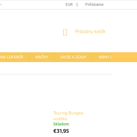
 OSOBNÝCH ÚDAJOV
OTVÁRACIE HODINY KAMENNEJ PREDAJNE
EUR
Prihlásenie
NÁKUPNÝ
Prázdny košík
KOŠÍK
DNÁ LEKÁREŇ
MAČKY
AKCIE A ZĽAVY
KNIHY O BARFE
Touring Bungee
vodítko
Skladom
€31,95