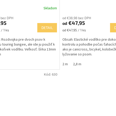
Skladom
 bez DPH
od €38,98 bez DPH
,95
€47,95
od
DETAIL
ková
Jednotková
 / 1 ks
od €47,95 / 1 ks
cena:
 Rozdvojka pre dvoch psov k
Obsah: Elastické vodítko pre doko
u touring bungee, ale ide ju použiť k
kontrolu a pohodlie počas ťahacích
oľvek vodítku. Veľkosť: šírka 13mm
ako je canicross, bicykel, kolobež
m
lyžovanie so psom.
2 m
2,8 m
Kód:
630