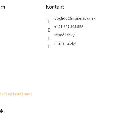
am
Kontakt
obchod
@
mlsnelabky.sk
+421 907 363 892
Mlsné labky
mlsne_labky
ovať na Instagrame
ok