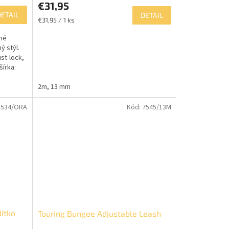
€31,95
DETAIL
DETAIL
Jednotková
€31,95 / 1 ks
cena:
vné
ý stýl.
st-lock,
šírka:
2m, 13 mm
:
534/ORA
Kód:
7545/13M
dítko
Touring Bungee Adjustable Leash