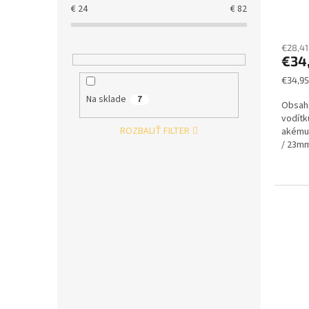
€
24
€
82
€28,41
€34
Jednot
€34,95
cena:
Na sklade
7
Obsah:
vodítk
ROZBALIŤ FILTER
akémuk
/ 23m