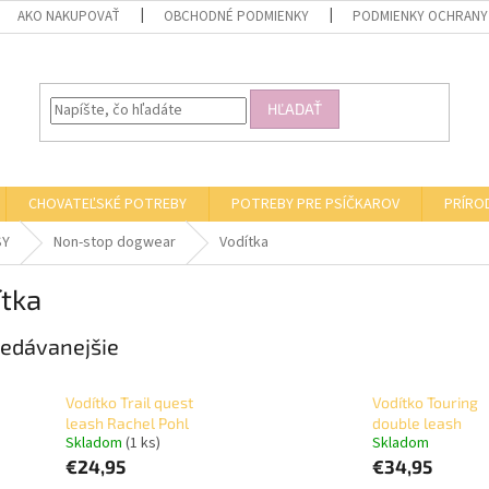
AKO NAKUPOVAŤ
OBCHODNÉ PODMIENKY
PODMIENKY OCHRANY
HĽADAŤ
CHOVATEĽSKÉ POTREBY
POTREBY PRE PSÍČKAROV
PRÍRO
SY
Non-stop dogwear
Vodítka
ítka
edávanejšie
Vodítko Trail quest
Vodítko Touring
leash Rachel Pohl
double leash
Skladom
(1 ks)
Skladom
€24,95
€34,95