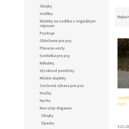
l
Obojky
R
Vodítka
a
Najlac
Návleky na vodítka s originálnym
d
nápisom
e
Postroje
V
n
Oblečenie pre psy
ý
i
p
e
Plávacie vesty
i
p
Svetielka pre psy
s
r
Náhubky
p
o
Výcvikové pomôcky
r
d
Módne doplnky
o
u
d
k
Cestovná výbava pre psa
u
t
Hračky
Vodít
k
o
Hurtta
Pohl
t
v
Non-stop dogwear
o
Obojky
v
Opasky
€20,2