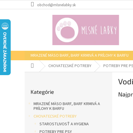
Prejsť
obchod@mlsnelabky.sk
na
obsah
MRAZENÉ MÄSO BARF, BARF KRMIVÁ A PRÍLOHY K BARFU
Domov
CHOVATEĽSKÉ POTREBY
POTREBY PRE P
B
Vod
o
Preskočiť
č
Kategórie
kategórie
Najpr
n
ý
MRAZENÉ MÄSO BARF, BARF KRMIVÁ A
p
PRÍLOHY K BARFU
a
CHOVATEĽSKÉ POTREBY
n
STAROSTLIVOSŤ A HYGIENA
e
POTREBY PRE PSY