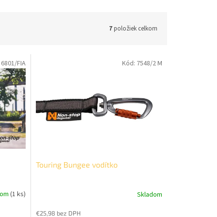
7
položiek celkom
:
6801/FIA
Kód:
7548/2 M
Touring Bungee vodítko
dom
(1 ks)
Skladom
€25,98 bez DPH