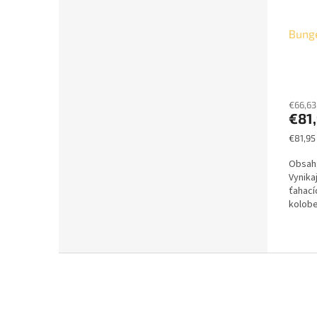
Bung
€66,63
€81
Jednot
€81,95 
cena:
Obsah:
Vynika
ťahacíc
kolobe
v...
Z
á
p
ä