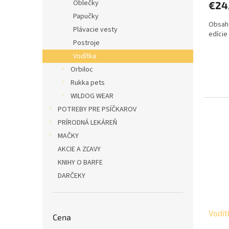
Oblečky
€24
Papučky
Obsah:
Plávacie vesty
edície
Postroje
Vodítka
Orbiloc
Rukka pets
WILDOG WEAR
POTREBY PRE PSÍČKAROV
PRÍRODNÁ LEKÁREŇ
MAČKY
AKCIE A ZĽAVY
KNIHY O BARFE
DARČEKY
Vodít
Cena