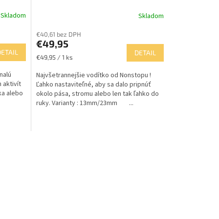
Skladom
Skladom
€40,61 bez DPH
€49,95
DETAIL
DETAIL
Jednotková
€49,95 / 1 ks
cena:
nalú
Najvšetrannejšie vodítko od Nonstopu !
 aktivít
Ľahko nastaviteľné, aby sa dalo pripnúť
ka alebo
okolo pása, stromu alebo len tak ľahko do
ruky. Varianty : 13mm/23mm ...