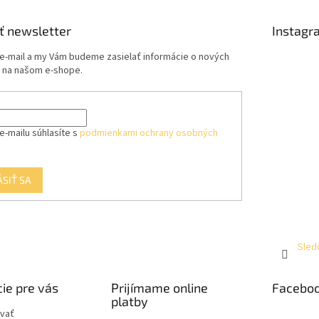
ť newsletter
Instagr
 e-mail a my Vám budeme zasielať informácie o nových
 na našom e-shope.
e-mailu súhlasíte s
podmienkami ochrany osobných
ÁSIŤ SA
Sled
ie pre vás
Prijímame online
Facebo
platby
vať