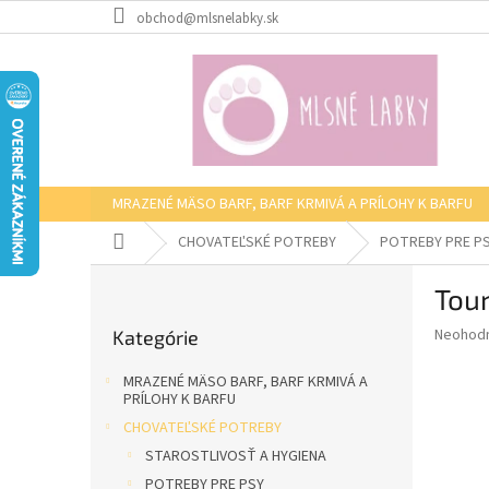
Prejsť
obchod@mlsnelabky.sk
na
obsah
MRAZENÉ MÄSO BARF, BARF KRMIVÁ A PRÍLOHY K BARFU
Domov
CHOVATEĽSKÉ POTREBY
POTREBY PRE P
B
Tou
o
Preskočiť
č
Priemer
Neohod
Kategórie
kategórie
n
hodnote
ý
produkt
MRAZENÉ MÄSO BARF, BARF KRMIVÁ A
p
je
PRÍLOHY K BARFU
0,0
a
CHOVATEĽSKÉ POTREBY
z
n
STAROSTLIVOSŤ A HYGIENA
5
e
hviezdič
POTREBY PRE PSY