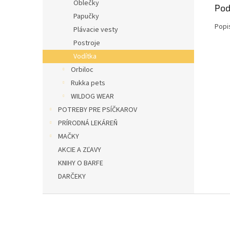
Oblečky
Pod
Papučky
Popi
Plávacie vesty
Postroje
Vodítka
Orbiloc
Rukka pets
WILDOG WEAR
POTREBY PRE PSÍČKAROV
PRÍRODNÁ LEKÁREŇ
MAČKY
AKCIE A ZĽAVY
KNIHY O BARFE
DARČEKY
Z
á
p