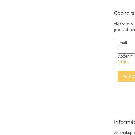
ä
t
Odobera
i
e
Vložte svoj
produktoch
Email
Vložením 
údajov
PRIHL
Informác
Ako nakupo