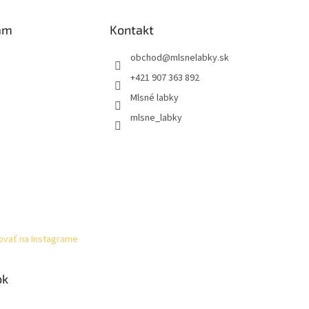
am
Kontakt
obchod
@
mlsnelabky.sk
+421 907 363 892
Mlsné labky
mlsne_labky
ovať na Instagrame
ok