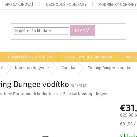
AKO NAKUPOVAŤ
OBCHODNÉ PODMIENKY
PODMIENKY OCHRANY
HĽADAŤ
CHOVATEĽSKÉ POTREBY
POTREBY PRE PSÍČKAROV
PRÍRO
SY
Non-stop dogwear
Vodítka
Touring Bungee vodítko
ring Bungee vodítko
7548/2 M
né
notené
Podrobnosti hodnotenia
Značka:
Nonstop dogwear
nie
€31
u
€25,98 
Jednotk
€31,95 / 
cena:
iek.