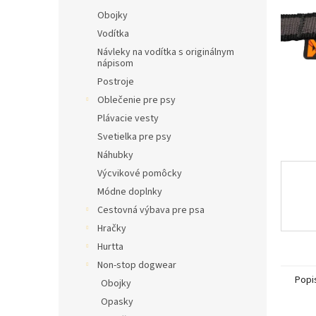
l
Obojky
Vodítka
Návleky na vodítka s originálnym
nápisom
Postroje
Oblečenie pre psy
Plávacie vesty
Svetielka pre psy
Náhubky
Výcvikové pomôcky
Módne doplnky
Cestovná výbava pre psa
Hračky
Hurtta
Non-stop dogwear
Popi
Obojky
Opasky