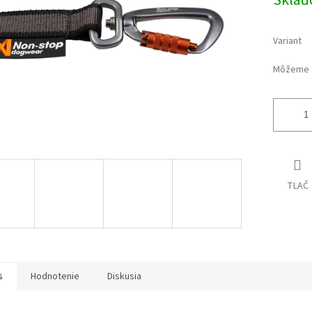
Skla
Variant
Môžeme d
TLAČ
s
Hodnotenie
Diskusia