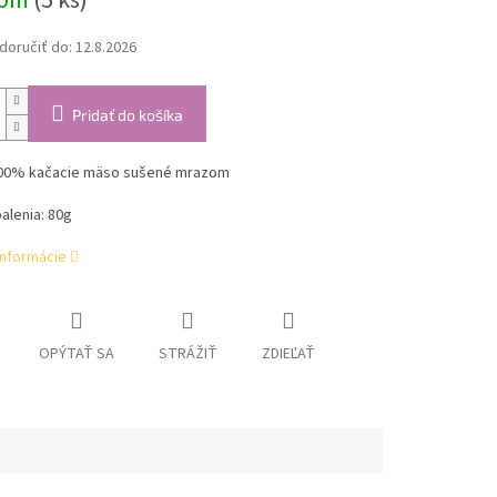
dom
(5 ks)
oručiť do:
12.8.2026
Pridať do košíka
00% kačacie mäso sušené mrazom
alenia: 80g
informácie
OPÝTAŤ SA
STRÁŽIŤ
ZDIEĽAŤ