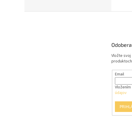
Z
á
p
ä
t
Odobera
i
e
Vložte svoj
produktoch
Email
Vložením 
údajov
PRIHL