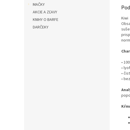
MAČKY
Pod
AKCIE A ZĽAVY
Kiwi
KNIHY O BARFE
Obsa
DARČEKY
suše
pris
norm
Char
• 10
• ly
• čis
• bez
Anal
popo
Kŕmn