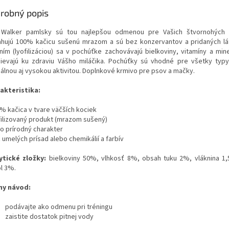
robný popis
 Walker pamlsky sú tou najlepšou odmenou pre Vašich štvornohých 
hujú 100% kačicu sušenú mrazom a sú bez konzervantov a pridaných l
ním (lyofilizáciou) sa v pochúťke zachovávajú bielkoviny, vitamíny a mine
pievajú ku zdraviu Vášho miláčika. Pochúťky sú vhodné pre všetky typ
álnou aj vysokou aktivitou. Doplnkové krmivo pre psov a mačky.
akteristika:
0% kačica v tvare väčších kociek
ofilizovaný produkt (mrazom sušený)
to prírodný charakter
 umelých prísad alebo chemikálií a farbív
ytické zložky:
bielkoviny 50%, vlhkosť 8%, obsah tuku 2%, vláknina 1
l 3%.
y návod:
podávajte ako odmenu pri tréningu
zaistite dostatok pitnej vody