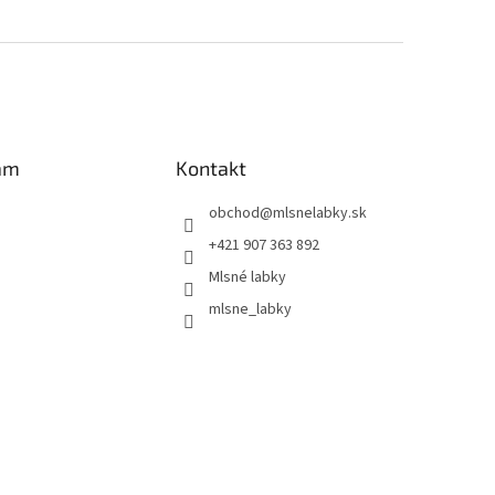
am
Kontakt
obchod
@
mlsnelabky.sk
+421 907 363 892
Mlsné labky
mlsne_labky