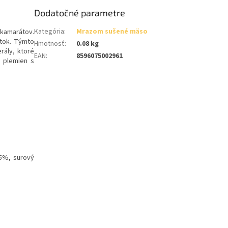
Dodatočné parametre
Kategória
:
Mrazom sušené mäso
kamarátov.
átok. Týmto
Hmotnosť
:
0.08 kg
rály, ktoré
EAN
:
8596075002961
y plemien s
,5%, surový