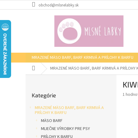
Prejsť
obchod@mlsnelabky.sk
na
obsah
MRAZENÉ MÄSO BARF, BARF KRMIVÁ A PRÍLOHY K BARFU
Domov
MRAZENÉ MÄSO BARF, BARF KRMIVÁ A PRÍLOHY 
B
KIW
o
Preskočiť
č
Priemer
1 hodno
Kategórie
kategórie
n
hodnote
ý
produkt
MRAZENÉ MÄSO BARF, BARF KRMIVÁ A
p
je
PRÍLOHY K BARFU
5,0
a
MÄSO BARF
z
n
MLIEČNE VÝROBKY PRE PSY
5
e
hviezdič
PRÍLOHY K BARFU