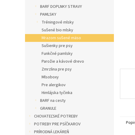
l
BARF DOPLNKY STRAVY
PAMLSKY
Tréningové mlsky
Sušené bio mlsky
Mrazom sušené mäso
Sušienky pre psy
Funkčné pamlsky
Parožie a kávové drevo
Zmrzlina pre psy
Mlsoboxy
Pre alergikov
Himlájska tyčinka
BARF na cesty
GRANULE
CHOVATEĽSKÉ POTREBY
Popi
POTREBY PRE PSÍČKAROV
PRÍRODNÁ LEKÁREŇ