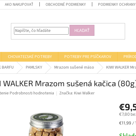
AKO NAKUPOVAŤ
OBCHODNÉ PODMIENKY
PODMIENKY OCHRANY
HĽADAŤ
CHOVATEĽSKÉ POTREBY
POTREBY PRE PSÍČKAROV
PRÍRO
K BARFU
PAMLSKY
Mrazom sušené mäso
KIWI WALKER Mra
I WALKER Mrazom sušená kačica (80g
né
tenie
Podrobnosti hodnotenia
Značka:
Kiwi Walker
nie
€9,
u
€7,80 be
Jednotk
€11,99 / 
cena:
iek.