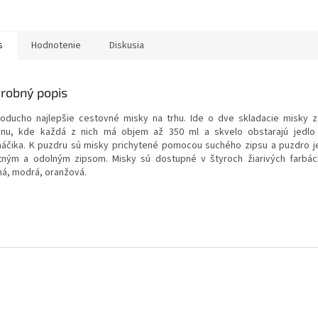
s
Hodnotenie
Diskusia
robný popis
oducho najlepšie cestovné misky na trhu. Ide o dve skladacie misky z
kónu, kde každá z nich má objem až 350 ml a skvelo obstarajú jedlo
áčika. K puzdru sú misky prichytené pomocou suchého zipsu a puzdro 
itným a odolným zipsom. Misky sú dostupné v štyroch žiarivých farbác
ná, modrá, oranžová.