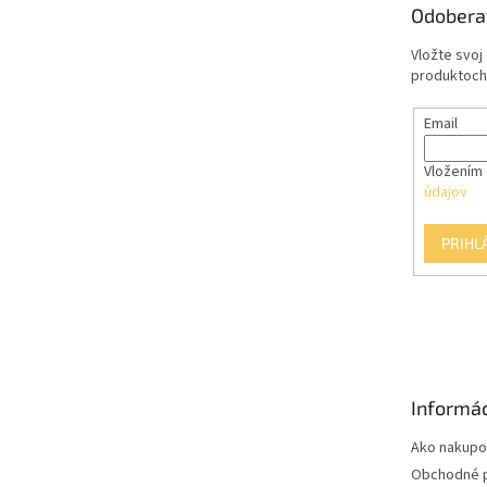
Odobera
i
e
Vložte svoj
produktoch
Email
Vložením 
údajov
PRIHL
Informác
Ako nakupo
Obchodné 