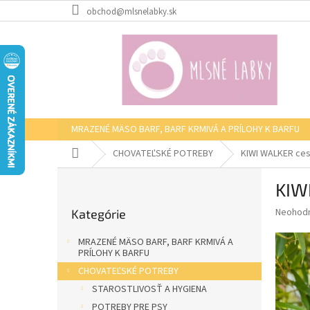
Prejsť
obchod@mlsnelabky.sk
na
obsah
MRAZENÉ MÄSO BARF, BARF KRMIVÁ A PRÍLOHY K BARFU
Domov
CHOVATEĽSKÉ POTREBY
KIWI WALKER ces
B
KIW
o
Preskočiť
č
Priemer
Neohod
Kategórie
kategórie
n
hodnote
ý
produkt
MRAZENÉ MÄSO BARF, BARF KRMIVÁ A
p
je
PRÍLOHY K BARFU
0,0
a
CHOVATEĽSKÉ POTREBY
z
n
STAROSTLIVOSŤ A HYGIENA
5
e
hviezdič
POTREBY PRE PSY