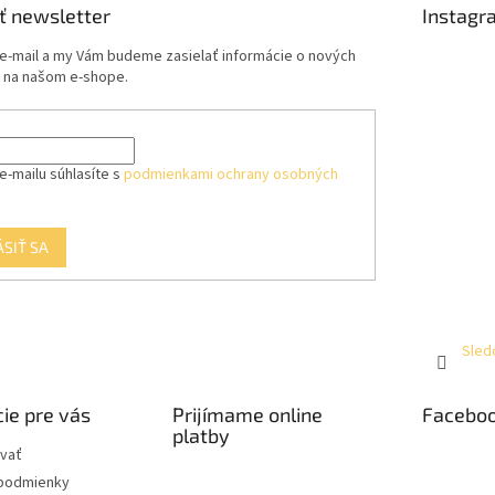
ť newsletter
Instagr
 e-mail a my Vám budeme zasielať informácie o nových
 na našom e-shope.
e-mailu súhlasíte s
podmienkami ochrany osobných
ÁSIŤ SA
Sled
ie pre vás
Prijímame online
Facebo
platby
vať
podmienky