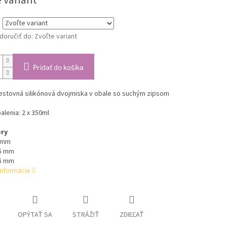
 variant
oručiť do:
Zvoľte variant
Pridať do košíka
estovná silikónová dvojmiska v obale so suchým zipsom
alenia: 2 x 350ml
ry
 mm
5 mm
5 mm
informácie
OPÝTAŤ SA
STRÁŽIŤ
ZDIEĽAŤ