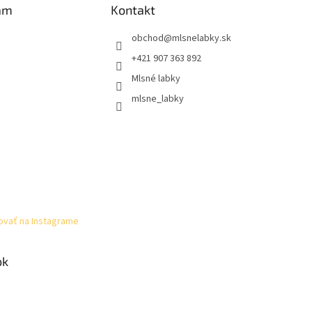
am
Kontakt
obchod
@
mlsnelabky.sk
+421 907 363 892
Mlsné labky
mlsne_labky
ovať na Instagrame
ok