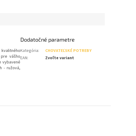
Dodatočné parametre
 kvalitného
Kategória
:
CHOVATEĽSKÉ POTREBY
 pre vášho
EAN
:
Zvoľte variant
je vybavené
h - ružová,