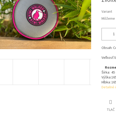
Zvoľte
Variant
Môžeme d
Obsah: C
Veľkosť b
Rozme
Šírka:
45
Výška:
16
Hĺbka:
16
Detailné 
TLAČ