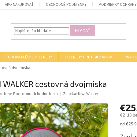
AKO NAKUPOVAŤ
OBCHODNÉ PODMIENKY
PODMIENKY OCHRANY
HĽADAŤ
CHOVATEĽSKÉ POTREBY
POTREBY PRE PSÍČKAROV
PRÍRO
tovná dvojmiska
I WALKER cestovná dvojmiska
né
notené
Podrobnosti hodnotenia
Značka:
Kiwi Walker
nie
€25
u
€21,13 b
Jednotk
od €25,99
cena:
iek.