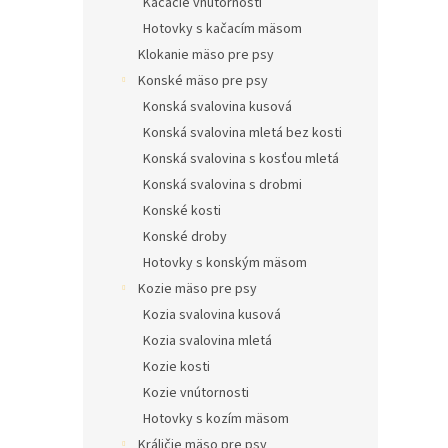
Kačacie vnútornosti
Hotovky s kačacím mäsom
Klokanie mäso pre psy
Konské mäso pre psy
Konská svalovina kusová
Konská svalovina mletá bez kosti
Konská svalovina s kosťou mletá
Konská svalovina s drobmi
Konské kosti
Konské droby
Hotovky s konským mäsom
Kozie mäso pre psy
Kozia svalovina kusová
Kozia svalovina mletá
Kozie kosti
Kozie vnútornosti
Hotovky s kozím mäsom
Králičie mäso pre psy