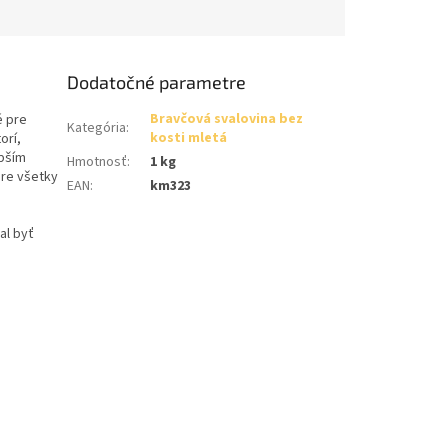
Dodatočné parametre
Bravčová svalovina bez
é pre
Kategória
:
kosti mletá
orí,
epším
Hmotnosť
:
1 kg
pre všetky
EAN
:
km323
al byť