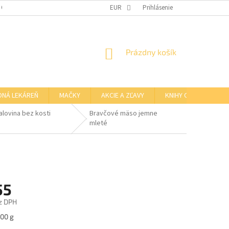
 OSOBNÝCH ÚDAJOV
OTVÁRACIE HODINY KAMENNEJ PREDAJNE
EUR
Prihlásenie
NÁKUPNÝ
Prázdny košík
KOŠÍK
DNÁ LEKÁREŇ
MAČKY
AKCIE A ZĽAVY
KNIHY O BARFE
alovina bez kosti
Bravčové mäso jemne
mleté
55
z DPH
ová
100 g