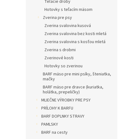
Teľacie droby
Hotovky s teľacím mäsom
Zverina pre psy
Zverina svalovina kusová
Zverina svalovina bez kosti mletá
Zverina svalovina s kosťou mletá
Zverina s drobmi
Zverinové kosti
Hotovky so zverinou
BARF mäso pre mini psíky, šteniatka,
mačky
BARF mäso pre dravce (kuriatka,
holátka, prepeličky)
MLIEČNE VÝROBKY PRE PSY
PRÍLOHY K BARFU
BARF DOPLNKY STRAVY
PAMLSKY
BARF na cesty