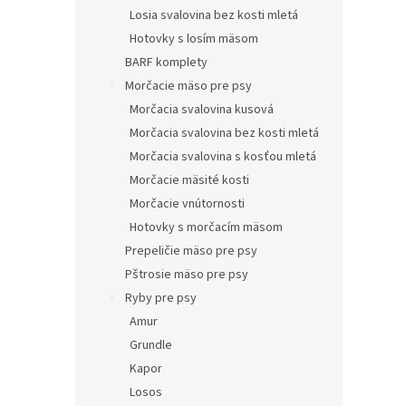
Losia svalovina bez kosti mletá
Hotovky s losím mäsom
BARF komplety
Morčacie mäso pre psy
Morčacia svalovina kusová
Morčacia svalovina bez kosti mletá
Morčacia svalovina s kosťou mletá
Morčacie mäsité kosti
Morčacie vnútornosti
Hotovky s morčacím mäsom
Prepeličie mäso pre psy
Pštrosie mäso pre psy
Ryby pre psy
Amur
Grundle
Kapor
Losos