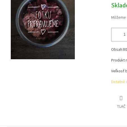
iek.
Skla
Môžeme d
Obsah:
80
Produkt 
Veľkosť b
Detailné 
TLAČ