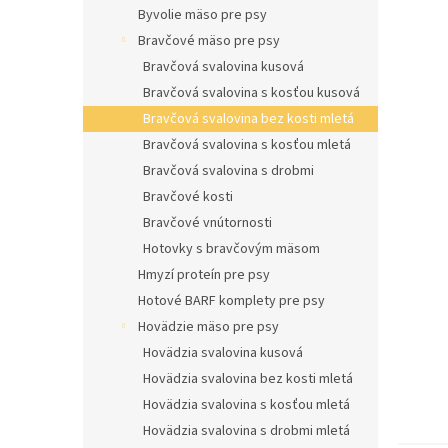
e
hviezdič
Byvolie mäso pre psy
l
Bravčové mäso pre psy
Bravčová svalovina kusová
Bravčová svalovina s kosťou kusová
Bravčová svalovina bez kosti mletá
Bravčová svalovina s kosťou mletá
Bravčová svalovina s drobmi
Bravčové kosti
Bravčové vnútornosti
Hotovky s bravčovým mäsom
Hmyzí proteín pre psy
Hotové BARF komplety pre psy
Hovädzie mäso pre psy
Hovädzia svalovina kusová
Hovädzia svalovina bez kosti mletá
Hovädzia svalovina s kosťou mletá
Hovädzia svalovina s drobmi mletá