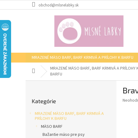
Prejsť
obchod@mlsnelabky.sk
na
obsah
MRAZENÉ MÄSO BARF, BARF KRMIVÁ A PRÍLOHY K BARFU
MRAZENÉ MÄSO BARF, BARF KRMIVÁ A PRÍLOHY 
Domov
BARFU
B
Bra
o
Preskočiť
č
Priemer
Neohod
Kategórie
kategórie
n
hodnote
ý
produkt
MRAZENÉ MÄSO BARF, BARF KRMIVÁ A
p
je
PRÍLOHY K BARFU
0,0
a
MÄSO BARF
z
n
Bažantie mäso pre psy
5