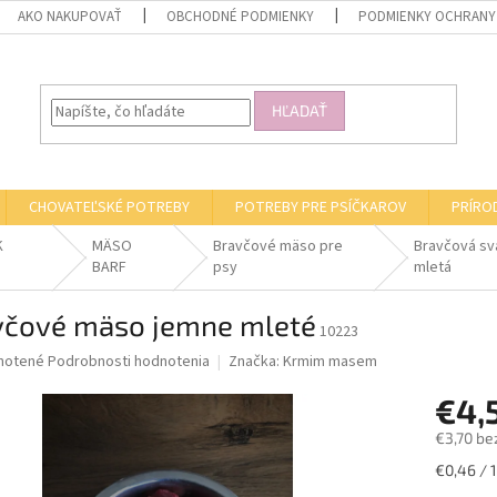
AKO NAKUPOVAŤ
OBCHODNÉ PODMIENKY
PODMIENKY OCHRANY
HĽADAŤ
CHOVATEĽSKÉ POTREBY
POTREBY PRE PSÍČKAROV
PRÍRO
K
MÄSO
Bravčové mäso pre
Bravčová sv
BARF
psy
mletá
včové mäso jemne mleté
10223
né
notené
Podrobnosti hodnotenia
Značka:
Krmim masem
nie
€4,
u
€3,70 be
Jednotk
€0,46 / 
cena: