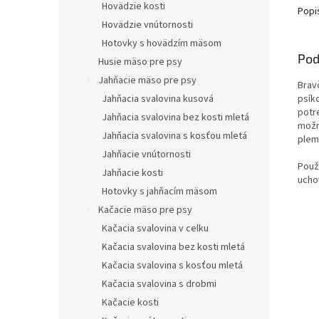
Hovädzie kosti
Popi
Hovädzie vnútornosti
Hotovky s hovädzím mäsom
Pod
Husie mäso pre psy
Jahňacie mäso pre psy
Brav
Jahňacia svalovina kusová
psíko
potr
Jahňacia svalovina bez kosti mletá
možn
Jahňacia svalovina s kosťou mletá
plem
Jahňacie vnútornosti
Použ
Jahňacie kosti
ucho
Hotovky s jahňacím mäsom
Kačacie mäso pre psy
Kačacia svalovina v celku
Kačacia svalovina bez kosti mletá
Kačacia svalovina s kosťou mletá
Kačacia svalovina s drobmi
Kačacie kosti