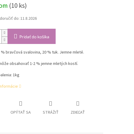
dom
(10 ks)
oručiť do:
11.8.2026
Pridať do košíka
 % bravčová svalovina, 20 % tuk. Jemne mleté.
môže obsahovať 1-2 % jemne mletých kostí.
alenia: 1kg
informácie
OPÝTAŤ SA
STRÁŽIŤ
ZDIEĽAŤ