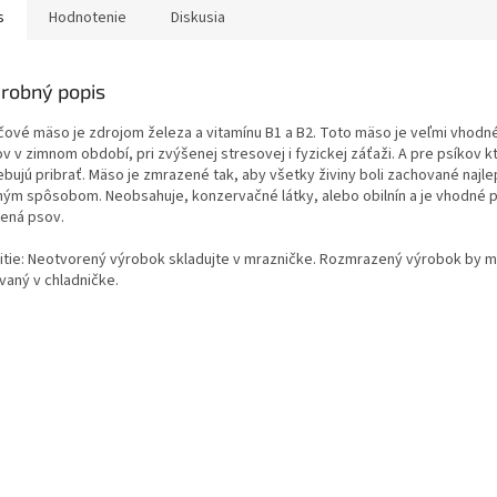
s
Hodnotenie
Diskusia
robný popis
čové mäso je zdrojom železa a vitamínu B1 a B2. Toto mäso je veľmi vhodn
v v zimnom období, pri zvýšenej stresovej i fyzickej záťaži. A pre psíkov kt
ebujú pribrať. Mäso je zmrazené tak, aby všetky živiny boli zachované najl
ým spôsobom. Neobsahuje, konzervačné látky, alebo obilnín a je vhodné 
ená psov.
itie: Neotvorený výrobok skladujte v mrazničke. Rozmrazený výrobok by m
vaný v chladničke.