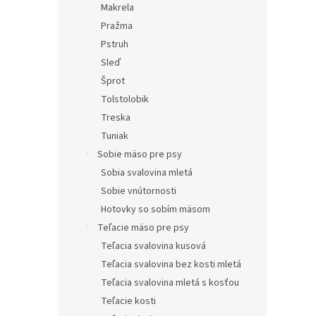
Makrela
Pražma
Pstruh
Sleď
Šprot
Tolstolobik
Treska
Tuniak
Sobie mäso pre psy
Sobia svalovina mletá
Sobie vnútornosti
Hotovky so sobím mäsom
Teľacie mäso pre psy
Teľacia svalovina kusová
Teľacia svalovina bez kosti mletá
Teľacia svalovina mletá s kosťou
Teľacie kosti